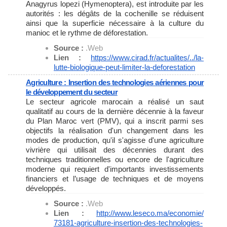
Anagyrus lopezi (Hymenoptera), est introduite par les
autorités : les dégâts de la cochenille se réduisent
ainsi que la superficie nécessaire à la culture du
manioc et le rythme de déforestation.
Source :
.Web
Lien :
https://www.cirad.fr/
actualites/../la-
lutte-
biologique-peut-limiter-la-
deforestation
Agriculture : Insertion des technologies aériennes pour
le développement du secteur
Le secteur agricole marocain a réalisé un saut
qualitatif au cours de la dernière décennie à la faveur
du Plan Maroc vert (PMV), qui a inscrit parmi ses
objectifs la réalisation d'un changement dans les
modes de production, qu'il s'agisse d'une agriculture
vivrière qui utilisait des décennies durant des
techniques traditionnelles ou encore de l'agriculture
moderne qui requiert d'importants investissements
financiers et l’usage de techniques et de moyens
développés.
Source :
.Web
Lien :
http://www.leseco.ma/economie/
73181-agriculture-insertion-
des-technologies-