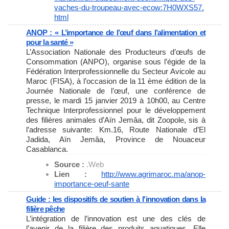
vaches-du-
troupeau-avec-ecow:7H0WXS57.
html
ANOP : « L’importance de l’œuf dans l’alimentation et
pour la santé »
L’Association Nationale des Producteurs d’œufs de
Consommation (ANPO), organise sous l’égide de la
Fédération Interprofessionnelle du Secteur Avicole au
Maroc (FISA), à l’occasion de la 11 ème édition de la
Journée Nationale de l’œuf, une conférence de
presse, le mardi 15 janvier 2019 à 10h00, au Centre
Technique Interprofessionnel pour le développement
des filières animales d’Aïn Jemâa, dit Zoopole, sis à
l’adresse suivante: Km.16, Route Nationale d’El
Jadida, Aïn Jemâa, Province de Nouaceur
Casablanca.
Source :
.Web
Lien :
http://www.agrimaroc.ma/anop-
importance-oeuf-sante
Guide : les dispositifs de soutien à l'innovation dans la
filière pêche
L’intégration de l’innovation est une des clés de
l’avenir de la filière des produits aquatiques. Elle