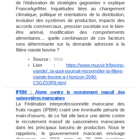
de l’élaboration de stratégies gagnantes » explique
FranceAgriMer. Inquiétudes liées au changement
climatique, politique et orientations de la distribution,
évolution des systèmes de production, impacts des
accords commerciaux, pression sociétale sur le bien-
être animal, modification des comportements
alimentaires… quelle combinaison de ces facteurs
sera déterminante sur la demande adressée à la
filière viande bovine ?
Source :
.Web
Lien :
https://www.reussir.fr/bovins-
viande/../a-quoi-pourrait-
ressembler-la-filiere-
viande-
bovine-a-l-horizon-2040:
C5GZ03R8.html
IPBM : Alerte contre le recrutement massif des
saisonnières marocaines
La Fédération interprofessionnelle marocaine des
fruits rouges (IPBM) craint une éventuelle pénurie de
main-d’oeuvre, de ce fait elle lance une alerte contre
le recrutement massif de saisonnières marocaines
dans les principaux bassins de production. Nous le
rappelons, le gouvernement marocain envisage