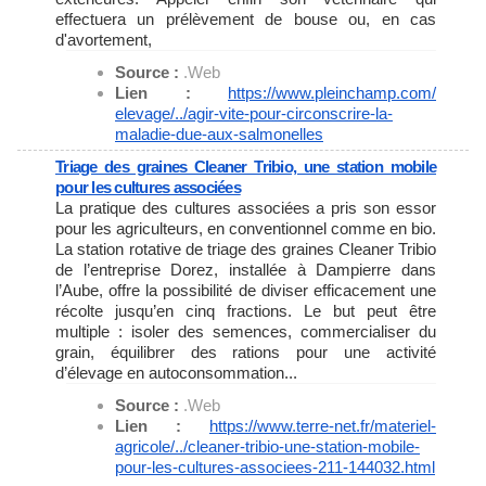
effectuera un prélèvement de bouse ou, en cas
d'avortement,
Source :
.Web
Lien :
https://www.pleinchamp.com/
elevage/../agir-vite-pour-
circonscrire-la-
maladie-due-
aux-salmonelles
Triage des graines Cleaner Tribio, une station mobile
pour les cultures associées
La pratique des cultures associées a pris son essor
pour les agriculteurs, en conventionnel comme en bio.
La station rotative de triage des graines Cleaner Tribio
de l’entreprise Dorez, installée à Dampierre dans
l’Aube, offre la possibilité de diviser efficacement une
récolte jusqu’en cinq fractions. Le but peut être
multiple : isoler des semences, commercialiser du
grain, équilibrer des rations pour une activité
d’élevage en autoconsommation...
Source :
.Web
Lien :
https://www.terre-net.fr/
materiel-
agricole/../cleaner-
tribio-une-station-mobile-
pour-les-cultures-associees-
211-144032.html