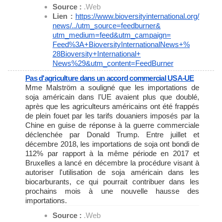
Source :
.Web
Lien :
https://www.
bioversityinternational.org/
news/../utm_source=feedburner&
utm_medium=feed&utm_campaign=
Feed%3A+
BioversityInternationalNews+%
28Bioversity+International+
News%29&utm_content=FeedBurner
Pas d'agriculture dans un accord commercial USA-UE
Mme Malström a souligné que les importations de
soja américain dans l'UE avaient plus que doublé,
après que les agriculteurs américains ont été frappés
de plein fouet par les tarifs douaniers imposés par la
Chine en guise de réponse à la guerre commerciale
déclenchée par Donald Trump. Entre juillet et
décembre 2018, les importations de soja ont bondi de
112% par rapport à la même période en 2017 et
Bruxelles a lancé en décembre la procédure visant à
autoriser l'utilisation de soja américain dans les
biocarburants, ce qui pourrait contribuer dans les
prochains mois à une nouvelle hausse des
importations.
Source :
.Web