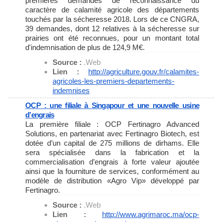
premières demandes de reconnaissance du
caractère de calamité agricole des départements
touchés par la sécheresse 2018. Lors de ce CNGRA,
39 demandes, dont 12 relatives à la sécheresse sur
prairies ont été reconnues, pour un montant total
d'indemnisation de plus de 124,9 M€.
Source :
.Web
Lien :
http://agriculture.gouv.fr/
calamites-
agricoles-les-
premiers-departements-
indemnises
OCP : une filiale à Singapour et une nouvelle usine
d’engrais
La première filiale : OCP Fertinagro Advanced
Solutions, en partenariat avec Fertinagro Biotech, est
dotée d’un capital de 275 millions de dirhams. Elle
sera spécialisée dans la fabrication et la
commercialisation d’engrais à forte valeur ajoutée
ainsi que la fourniture de services, conformément au
modèle de distribution «Agro Vip» développé par
Fertinagro.
Source :
.Web
Lien :
http://www.agrimaroc.ma/ocp-