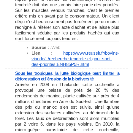
tendreté doit plus que jamais faire partie des priorités.
Sur les muscles vendus tranchés, c'est le premier
critère mis en avant par le consommateur. Un client
déçu n'est heureusement pas forcément perdu mais il
rechigne à réitérer son acte d'achat et se laisse plus
facilement séduire par les produits hachés qui eux
sont forcément toujours tendres.
Source :
.Web
Lien :
https://www.reussir.fr/bovins-
viande/../recherche-tendrete-
et-gout-sont-
des-priorites:
ENH85P5R.html
Sous les tropiques, la lutte biologique peut limiter la
déforestation et l’érosion de la biodiversité
Arrivée en 2009 en Thaïlande, cette cochenille a
provoqué une baisse de près de 20 % des
rendements de manioc, plante cultivée sur près de 4
millions d'hectares en Asie du Sud-Est. Une flambée
des prix du manioc s’en est suivie, ainsi qu’une
extension des surfaces cultivées, au détriment de la
forêt. Les taux de déforestation sont alors multipliés
par 2 voire 6, dans les pays voisins. En 2010, la
micro-guêpe parasitoïde de cette cochenille,