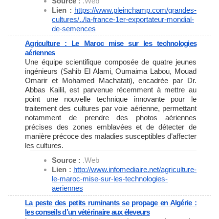
Source :
.Web
Lien :
https://www.pleinchamp.com/
grandes-
cultures/../la-france-
1er-exportateur-mondial-
de-
semences
Agriculture : Le Maroc mise sur les technologies
aériennes
Une équipe scientifique composée de quatre jeunes
ingénieurs (Sahib El Alami, Oumaima Labou, Mouad
Omarir et Mohamed Machatati), encadrée par Dr.
Abbas Kailil, est parvenue récemment à mettre au
point une nouvelle technique innovante pour le
traitement des cultures par voie aérienne, permettant
notamment de prendre des photos aériennes
précises des zones emblavées et de détecter de
manière précoce des maladies susceptibles d’affecter
les cultures.
Source :
.Web
Lien :
http://www.infomediaire.net/
agriculture-
le-maroc-mise-sur-
les-technologies-
aeriennes
La peste des petits ruminants se propage en Algérie :
les conseils d’un vétérinaire aux éleveurs