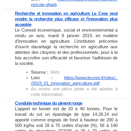
rizicole-gharb
Recherche et innovation en agriculture Le Cese veut
rendre la recherche plus efficace et l’innovation plus
acceptée
Le Conseil économique, social et environnemental a
rendu un avis, mardi 8 janvier 2019, en matière
d’innovation en agriculture. L’institution préconise
d’ouvrir davantage la recherche en agriculture aux
attentes des citoyens et des professionnels, pour à la
fois accroître son efficacité et favoriser l’adhésion de
la société.
Source :
.Web
Lien :
https://www.lecese.fr/sites/..
/2019_01_innovation_
agriculture.pdf
Au moins une pièce jointe a été ajoutée à
cette information
Conduite technique du piment rouge
L’apport en fumier est de 20 à 40 tonnes. Pour le
travail du sol un épandage de type 14.28.14 est
apporté comme engrais de fond à hauteur de 200 à
500 kg/ha soit 28 à 70 unités d’azote (N), 56 à 140
unités de phosphore (P2O5) et 28 à 70 unités de