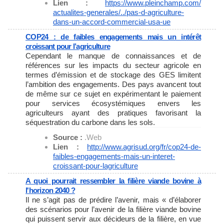
Lien :
https://www.pleinchamp.com/
actualites-generales/../pas-d-
agriculture-
dans-un-accord-
commercial-usa-ue
COP24 : de faibles engagements mais un intérêt
croissant pour l’agriculture
Cependant le manque de connaissances et de
références sur les impacts du secteur agricole en
termes d’émission et de stockage des GES limitent
l’ambition des engagements. Des pays avancent tout
de même sur ce sujet en expérimentant le paiement
pour services écosystémiques envers les
agriculteurs ayant des pratiques favorisant la
séquestration du carbone dans les sols.
Source :
.Web
Lien :
http://www.agrisud.org/fr/
cop24-de-
faibles-engagements-
mais-un-interet-
croissant-
pour-lagriculture
A quoi pourrait ressembler la filière viande bovine à
l'horizon 2040 ?
Il ne s’agit pas de prédire l’avenir, mais « d’élaborer
des scénarios pour l’avenir de la filière viande bovine
qui puissent servir aux décideurs de la filière, en vue