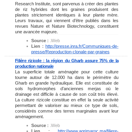
Research Institute, sont parvenus à créer des plantes
de riz hybrides dont les graines produisent des
plantes strictement identiques à leur plante mère.
Leurs travaux, qui viennent d’être publiés dans les
revues Nature et Nature Biotechnology, constituent
une avancée majeure.
Source :
.Web
Lien :
http://presse.inra.fr/
Communiques-de-
presse/
Reproduction-clonale-par-
graines
Filière rizicole : la région du Gharb assure 75% de la
production nationale
La superficie totale aménagée pour cette culture
tourne autour de 12.000 ha dans le périmètre du
Gharb en grande hydraulique. Elle est constituée de
sols hydromorphes d’anciennes merjas où le
drainage est difficile à cause de son coût très élevé.
La culture rizicole constitue en effet la seule activité
permettant de valoriser au mieux ce type de sols,
considérés comme des terres marginales avant leur
aménagement.
Source :
.Web
Lien :
http://www.agrimaroc.ma/
filiere-