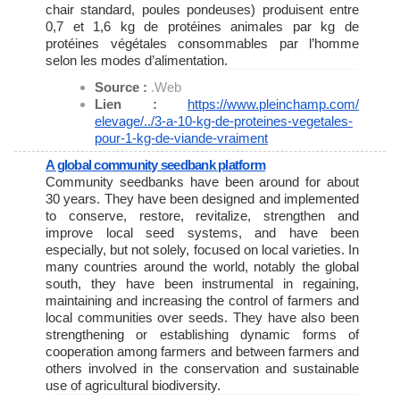
chair standard, poules pondeuses) produisent entre
0,7 et 1,6 kg de protéines animales par kg de
protéines végétales consommables par l’homme
selon les modes d’alimentation.
Source :
.Web
Lien :
https://www.pleinchamp.com/
elevage/../3-a-10-kg-de-
proteines-vegetales-
pour-1-kg-
de-viande-vraiment
A global community seedbank platform
Community seedbanks have been around for about
30 years. They have been designed and implemented
to conserve, restore, revitalize, strengthen and
improve local seed systems, and have been
especially, but not solely, focused on local varieties. In
many countries around the world, notably the global
south, they have been instrumental in regaining,
maintaining and increasing the control of farmers and
local communities over seeds. They have also been
strengthening or establishing dynamic forms of
cooperation among farmers and between farmers and
others involved in the conservation and sustainable
use of agricultural biodiversity.