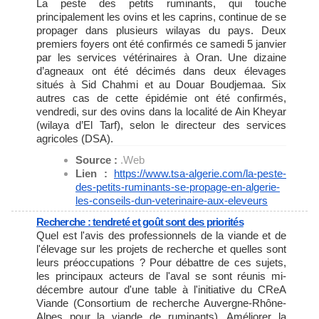
La peste des petits ruminants, qui touche
principalement les ovins et les caprins, continue de se
propager dans plusieurs wilayas du pays. Deux
premiers foyers ont été confirmés ce samedi 5 janvier
par les services vétérinaires à Oran. Une dizaine
d’agneaux ont été décimés dans deux élevages
situés à Sid Chahmi et au Douar Boudjemaa. Six
autres cas de cette épidémie ont été confirmés,
vendredi, sur des ovins dans la localité de Ain Kheyar
(wilaya d’El Tarf), selon le directeur des services
agricoles (DSA).
Source :
.Web
Lien :
https://www.tsa-algerie.com/
la-peste-
des-petits-ruminants-
se-propage-en-algerie-
les-
conseils-dun-veterinaire-aux-
eleveurs
Recherche : tendreté et goût sont des priorités
Quel est l'avis des professionnels de la viande et de
l'élevage sur les projets de recherche et quelles sont
leurs préoccupations ? Pour débattre de ces sujets,
les principaux acteurs de l'aval se sont réunis mi-
décembre autour d'une table à l'initiative du CReA
Viande (Consortium de recherche Auvergne-Rhône-
Alpes pour la viande de ruminants). Améliorer la