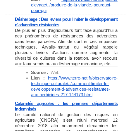
elevage/../produire-de-la-
viande.-pourquoi-
pour-qui
Désherbage : Des leviers pour limiter le développement
d'adventices résistantes
De plus en plus d'agriculteurs font face aujourd'hui à
des phénomènes de résistances des adventices
dans leurs parcelles. Afin de contrer ces impasses
techniques, Arvalis-Institut du végétal rappelle
plusieurs leviers d'actions comme augmenter la
diversité de cultures dans la rotation, avoir recours
aux faux-semis ou au désherbage mécanique, etc.
Source :
.Web
Lien :
https://www.terre-net.fr/
observatoire-
technique-
culturale/../comment-limiter-
le-
developpement-d-adventices-
resistantes-
aux-herbicides-
217-144173.html
Calamités agricoles : les premiers départements
indemnisés
Le comité national de gestion des risques en
agriculture (CNGRA) s’est réuni mercredi 12
décembre 2018 afin notamment d’examiner les