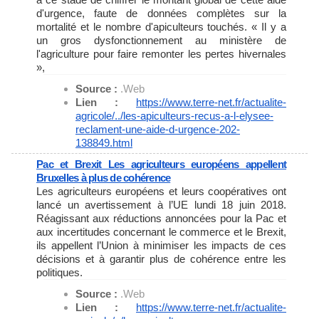
d'urgence, faute de données complètes sur la
mortalité et le nombre d'apiculteurs touchés. « Il y a
un gros dysfonctionnement au ministère de
l'agriculture pour faire remonter les pertes hivernales
»,
Source :
.Web
Lien :
https://www.terre-net.fr/
actualite-
agricole/../les-
apiculteurs-recus-a-l-elysee-
reclament-une-aide-d-urgence-
202-
138849.html
Pac et Brexit Les agriculteurs européens appellent
Bruxelles à plus de cohérence
Les agriculteurs européens et leurs coopératives ont
lancé un avertissement à l’UE lundi 18 juin 2018.
Réagissant aux réductions annoncées pour la Pac et
aux incertitudes concernant le commerce et le Brexit,
ils appellent l’Union à minimiser les impacts de ces
décisions et à garantir plus de cohérence entre les
politiques.
Source :
.Web
Lien :
https://www.terre-net.fr/
actualite-