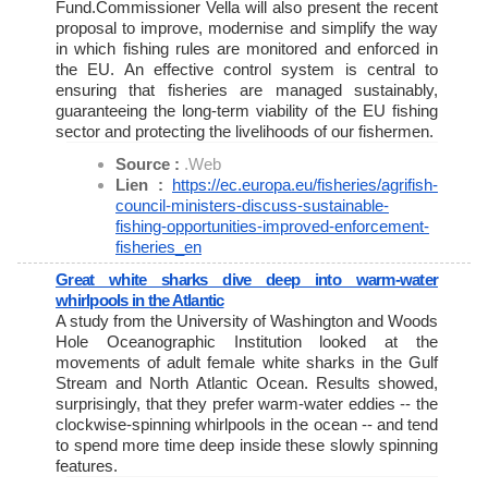
Fund.Commissioner Vella will also present the recent
proposal to improve, modernise and simplify the way
in which fishing rules are monitored and enforced in
the EU. An effective control system is central to
ensuring that fisheries are managed sustainably,
guaranteeing the long-term viability of the EU fishing
sector and protecting the livelihoods of our fishermen.
Source :
.Web
Lien :
https://ec.europa.eu/
fisheries/agrifish-
council-
ministers-discuss-sustainable-
fishing-opportunities-
improved-enforcement-
fisheries_en
Great white sharks dive deep into warm-water
whirlpools in the Atlantic
A study from the University of Washington and Woods
Hole Oceanographic Institution looked at the
movements of adult female white sharks in the Gulf
Stream and North Atlantic Ocean. Results showed,
surprisingly, that they prefer warm-water eddies -- the
clockwise-spinning whirlpools in the ocean -- and tend
to spend more time deep inside these slowly spinning
features.