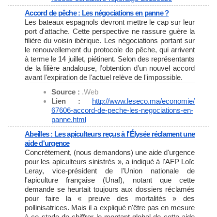
Accord de pêche : Les négociations en panne ?
Les bateaux espagnols devront mettre le cap sur leur
port d'attache. Cette perspective ne rassure guère la
filière du voisin ibérique. Les négociations portant sur
le renouvellement du protocole de pêche, qui arrivent
à terme le 14 juillet, piétinent. Selon des représentants
de la filière andalouse, l’obtention d’un nouvel accord
avant l'expiration de l'actuel relève de l'impossible.
Source :
.Web
Lien :
http://www.leseco.ma/economie/
67606-accord-de-peche-les-
negociations-en-
panne.html
Abeilles : Les apiculteurs reçus à l'Élysée réclament une
aide d'urgence
Concrètement, (nous demandons) une aide d'urgence
pour les apiculteurs sinistrés », a indiqué à l'AFP Loïc
Leray, vice-président de l'Union nationale de
l'apiculture française (Unaf), notant que cette
demande se heurtait toujours aux dossiers réclamés
pour faire la « preuve des mortalités » des
pollinisatrices. Mais il a expliqué n'être pas en mesure
à ce stade de chiffrer le montant global de cette aide