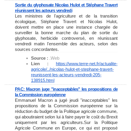
Sortie du glyphosate Nicolas Hulot et Stéphane Travert
réunissent les acteurs vendredi
Les ministres de l'agriculture et de la transition
écologique, Stéphane Travert et Nicolas Hulot,
doivent mettre en place une instance chargée de
surveiller la bonne marche du plan de sortie du
glyphosate, herbicide controversé, en réunissant
vendredi matin l'ensemble des acteurs, selon des
sources concordantes.
Source :
.Web
Lien :
https://www.terre-net.fr/
actualite-
agricole/../nicolas-
hulot-et-stephane-travert-
reunissent-les-acteurs-
vendredi-205-
138915.html
PAC: Macron juge "inacceptables" les propositions de
la Commission européenne
Emmanuel Macron a jugé jeudi "inacceptables" les
propositions de la Commission européenne sur la
réduction du budget de la Politique agricole commune,
qui aboutiraient selon lui à faire payer le coût du Brexit
uniquement par les agriculteurs.Sur la Politique
Agricole Commune en Europe, ce qui est proposé