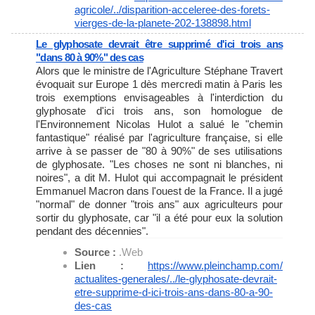
agricole/../
disparition-acceleree-des-
forets-
vierges-de-la-planete-
202-138898.html
Le glyphosate devrait être supprimé d'ici trois ans
"dans 80 à 90%" des cas
Alors que le ministre de l'Agriculture Stéphane Travert
évoquait sur Europe 1 dès mercredi matin à Paris les
trois exemptions envisageables à l'interdiction du
glyphosate d'ici trois ans, son homologue de
l'Environnement Nicolas Hulot a salué le "chemin
fantastique" réalisé par l'agriculture française, si elle
arrive à se passer de "80 à 90%" de ses utilisations
de glyphosate. "Les choses ne sont ni blanches, ni
noires", a dit M. Hulot qui accompagnait le président
Emmanuel Macron dans l'ouest de la France. Il a jugé
"normal" de donner "trois ans" aux agriculteurs pour
sortir du glyphosate, car "il a été pour eux la solution
pendant des décennies".
Source :
.Web
Lien :
https://www.pleinchamp.com/
actualites-generales/../le-
glyphosate-devrait-
etre-
supprime-d-ici-trois-ans-dans-
80-a-90-
des-cas