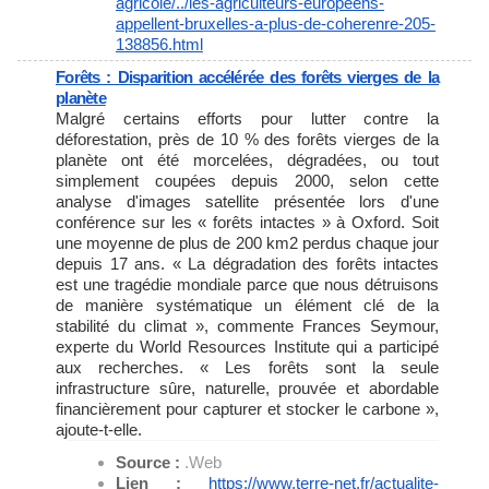
agricole/../les-
agriculteurs-europeens-
appellent-bruxelles-a-plus-de-
coherenre-205-
138856.html
Forêts : Disparition accélérée des forêts vierges de la
planète
Malgré certains efforts pour lutter contre la
déforestation, près de 10 % des forêts vierges de la
planète ont été morcelées, dégradées, ou tout
simplement coupées depuis 2000, selon cette
analyse d'images satellite présentée lors d'une
conférence sur les « forêts intactes » à Oxford. Soit
une moyenne de plus de 200 km2 perdus chaque jour
depuis 17 ans. « La dégradation des forêts intactes
est une tragédie mondiale parce que nous détruisons
de manière systématique un élément clé de la
stabilité du climat », commente Frances Seymour,
experte du World Resources Institute qui a participé
aux recherches. « Les forêts sont la seule
infrastructure sûre, naturelle, prouvée et abordable
financièrement pour capturer et stocker le carbone »,
ajoute-t-elle.
Source :
.Web
Lien :
https://www.terre-net.fr/
actualite-