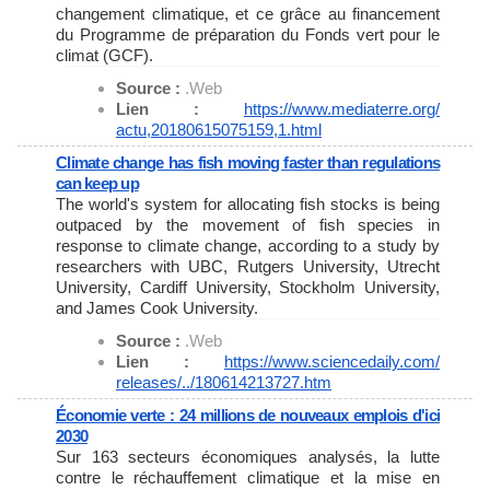
changement climatique, et ce grâce au financement
du Programme de préparation du Fonds vert pour le
climat (GCF).
Source :
.Web
Lien :
https://www.mediaterre.org/
actu,20180615075159,1.html
Climate change has fish moving faster than regulations
can keep up
The world's system for allocating fish stocks is being
outpaced by the movement of fish species in
response to climate change, according to a study by
researchers with UBC, Rutgers University, Utrecht
University, Cardiff University, Stockholm University,
and James Cook University.
Source :
.Web
Lien :
https://www.sciencedaily.com/
releases/../180614213727.htm
Économie verte : 24 millions de nouveaux emplois d'ici
2030
Sur 163 secteurs économiques analysés, la lutte
contre le réchauffement climatique et la mise en