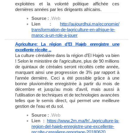
exploitées et la volonté politique affichée ces
dernières années par les dirigeants africains.
Source :
.Web
Lien :
http://aujourdhui.ma/economie/
transformation-de-
lagriculture-en-afrique-le-
maroc-a-un-role-a-jouer
Agriculture: La région d'El Hajeb enregistre une
excellente récolte ...
La culture céréalière dans la région d’El Hajeb va bien
! Selon le ministère de l’agriculture, plus de 90 millions
de quintaux de céréales seront récoltés cette année,
marquant ainsi une progression de 3% par rapport à
l’année dernière. Ceci a été possible grâce à une
bonne pluviométrie enregistrée à partir du mois de
décembre et jusqu’au mois d’avril, mais aussi à
l’utilisation de techniques et de technologies avancées
telles que le semis direct, qui permet une meilleure
gestion de l’eau et du sol.
Source :
.Web
Lien :
https://www.2m.ma/fr/../
agriculture-la-
region-del-
hajeb-enregistre-une-
excellente-
recolte-cerealiere-
reportage-20180620