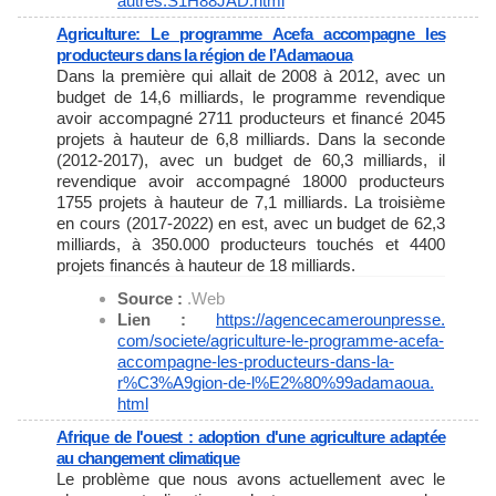
autres:
S1H88JAD.html
Agriculture: Le programme Acefa accompagne les
producteurs dans la région de l’Adamaoua
Dans la première qui allait de 2008 à 2012, avec un
budget de 14,6 milliards, le programme revendique
avoir accompagné 2711 producteurs et financé 2045
projets à hauteur de 6,8 milliards. Dans la seconde
(2012-2017), avec un budget de 60,3 milliards, il
revendique avoir accompagné 18000 producteurs
1755 projets à hauteur de 7,1 milliards. La troisième
en cours (2017-2022) en est, avec un budget de 62,3
milliards, à 350.000 producteurs touchés et 4400
projets financés à hauteur de 18 milliards.
Source :
.Web
Lien :
https://agencecamerounpresse.
com/societe/agriculture-le-
programme-acefa-
accompagne-
les-producteurs-dans-la-
r%C3%
A9gion-de-l%E2%80%99adamaoua.
html
Afrique de l'ouest : adoption d'une agriculture adaptée
au changement climatique
Le problème que nous avons actuellement avec le