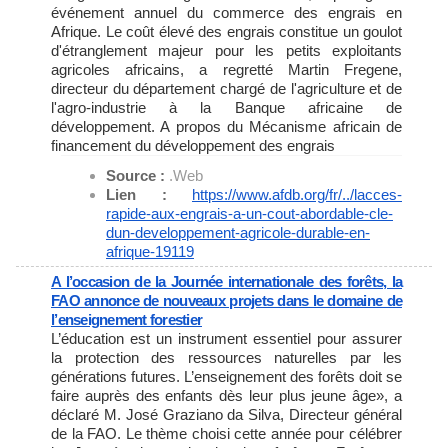
événement annuel du commerce des engrais en
Afrique. Le coût élevé des engrais constitue un goulot
d'étranglement majeur pour les petits exploitants
agricoles africains, a regretté Martin Fregene,
directeur du département chargé de l'agriculture et de
l'agro-industrie à la Banque africaine de
développement. A propos du Mécanisme africain de
financement du développement des engrais
Source :
.Web
Lien :
https://www.afdb.org/fr/../
lacces-
rapide-aux-engrais-a-
un-cout-abordable-cle-
dun-
developpement-agricole-
durable-en-
afrique-19119
A l’occasion de la Journée internationale des forêts, la
FAO annonce de nouveaux projets dans le domaine de
l’enseignement forestier
L’éducation est un instrument essentiel pour assurer
la protection des ressources naturelles par les
générations futures. L’enseignement des forêts doit se
faire auprès des enfants dès leur plus jeune âge», a
déclaré M. José Graziano da Silva, Directeur général
de la FAO. Le thème choisi cette année pour célébrer