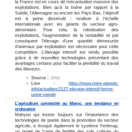
la France est en cours de mécanisation massive des
exploitations. Bien qu'à la traîne par rapport à la
Suède, l'Allemagne ou encore les Pays-Bas, l'objectif
est à peine dissimulé : rivaliser à l'échelle
internationale avec les géants du secteur agro-
alimentaire. Pour cela, la robotisation des
exploitations, l'augmentation de la rentabilité et par
conséquent l'élevage d'une quantité démesurée
d'animaux par exploitation est nécessaire pour cette
compétition. L'élevage intensif est rendu possible
grâce à de nouvelles technologies présentant des
avantages certains pour faciliter la pénibilité du travail
des éleveurs.
Source :
.Web
Lien :
https://www.notre-planete.
info/actualites/2127-elevage-
intensif-ferme-
usine-viande
L’agriculture connectée au Maroc, une tendance en
croissance
Mahyou qui insiste toujours sur l’importance des
technologies de pointe dans la promotion du secteur
agricole, a évoqué également le système Fertimap,
un projet de “carte de fertilité des sols cultivés du