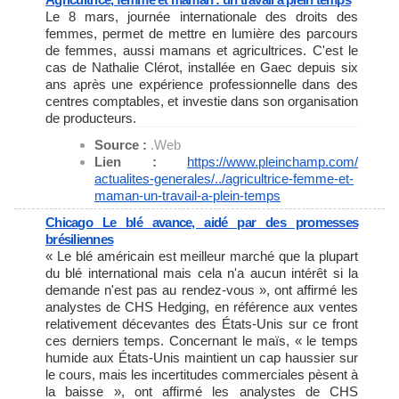
Le 8 mars, journée internationale des droits des
femmes, permet de mettre en lumière des parcours
de femmes, aussi mamans et agricultrices. C'est le
cas de Nathalie Clérot, installée en Gaec depuis six
ans après une expérience professionnelle dans des
centres comptables, et investie dans son organisation
de producteurs.
Source :
.Web
Lien :
https://www.pleinchamp.com/
actualites-generales/../
agricultrice-femme-et-
maman-
un-travail-a-plein-temps
Chicago Le blé avance, aidé par des promesses
brésiliennes
« Le blé américain est meilleur marché que la plupart
du blé international mais cela n'a aucun intérêt si la
demande n'est pas au rendez-vous », ont affirmé les
analystes de CHS Hedging, en référence aux ventes
relativement décevantes des États-Unis sur ce front
ces derniers temps. Concernant le maïs, « le temps
humide aux États-Unis maintient un cap haussier sur
le cours, mais les incertitudes commerciales pèsent à
la baisse », ont affirmé les analystes de CHS