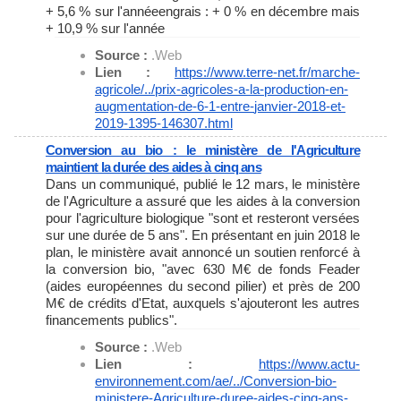
+ 5,6 % sur l'annéeengrais : + 0 % en décembre mais
+ 10,9 % sur l'année
Source :
.Web
Lien :
https://www.terre-net.fr/
marche-
agricole/../prix-
agricoles-a-la-production-en-
augmentation-de-6-1-entre-
janvier-2018-et-
2019-1395-
146307.html
Conversion au bio : le ministère de l'Agriculture
maintient la durée des aides à cinq ans
Dans un communiqué, publié le 12 mars, le ministère
de l'Agriculture a assuré que les aides à la conversion
pour l'agriculture biologique "sont et resteront versées
sur une durée de 5 ans". En présentant en juin 2018 le
plan, le ministère avait annoncé un soutien renforcé à
la conversion bio, "avec 630 M€ de fonds Feader
(aides européennes du second pilier) et près de 200
M€ de crédits d'Etat, auxquels s'ajouteront les autres
financements publics".
Source :
.Web
Lien :
https://www.actu-
environnement.com/ae/../
Conversion-bio-
ministere-
Agriculture-duree-aides-cinq-
ans-