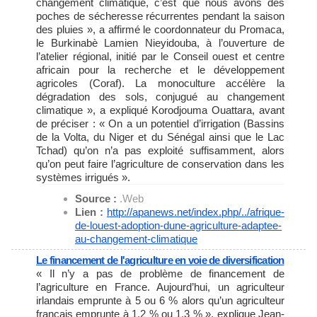
changement climatique, c’est que nous avons des
poches de sécheresse récurrentes pendant la saison
des pluies », a affirmé le coordonnateur du Promaca,
le Burkinabè Lamien Nieyidouba, à l’ouverture de
l’atelier régional, initié par le Conseil ouest et centre
africain pour la recherche et le développement
agricoles (Coraf). La monoculture accélère la
dégradation des sols, conjugué au changement
climatique », a expliqué Korodjouma Ouattara, avant
de préciser : « On a un potentiel d’irrigation (Bassins
de la Volta, du Niger et du Sénégal ainsi que le Lac
Tchad) qu’on n’a pas exploité suffisamment, alors
qu’on peut faire l’agriculture de conservation dans les
systèmes irrigués ».
Source :
.Web
Lien :
http://apanews.net/index.php/.
./afrique-
de-louest-adoption-
dune-agriculture-adaptee-
au-
changement-climatique
Le financement de l'agriculture en voie de diversification
« Il n’y a pas de problème de financement de
l’agriculture en France. Aujourd’hui, un agriculteur
irlandais emprunte à 5 ou 6 % alors qu’un agriculteur
français emprunte à 1,2 % ou 1,3 % », explique Jean-