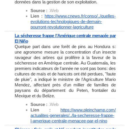
données dans la gestion de son exploitation.
Source :
.Web
Lien :
https://www.cnews.fr/conso/../
quelles-
evolutions-
technologiques-de-demain-
pourront-revolutionner-
lagriculture
La sécheresse frappe l'Amérique centrale menacée par
El Niño
Quelque part dans une forêt de pins au Hondura s:
une agronome mesure la concentration d'un insecte
ravageur des arbres qui prolifère à la faveur de la
sécheresse en Amérique centrale. Au Guatemala, les
premiers indicateurs de l'année ne sont pas bons: des
cultures de maïs et de haricots ont été perdues, "faute
de pluie", a indiqué le ministre de l'Agriculture Mario
Mendez, affectant près d'un millier de familles de
paysans du département du Peten, frontalier du
Mexique et du Belize.
Source :
.Web
Lien :
https://www.pleinchamp.com/
actualites-generales/../la-
secheresse-frappe-
l-amerique-
centrale-menacee-par-el-nino