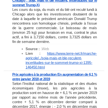
Chicago : Soja, maïs et blé reculent, incertitudes sur le
sommet Trump-Xi
Les cours du soja, du maïs et du blé ont reculé lundi à
Chicago alors que les investisseurs doutaient de la
date à laquelle le président américain Donald Trump
rencontrera son homologue chinois, prélude à l'issue
de la guerre commerciale. Le boisseau de maïs
(environ 25 kg) pour livraison en mai, contrat le plus
actif, a fini à 3,7150 dollars, contre 3,7325 dollars en
fin de semaine dernière.
Source :
.Web
Lien :
https://www.terre-net.fr/
marche-
agricole/../soja-mais-
et-ble-reculent-
incertitudes-
sur-le-sommet-trump-xi-1395-
146450.html
Prix agricoles à la production En augmentation de 6,1 %
entre janvier 2018 et 2019
Selon l'Institut national de la statistique et des études
économiques (Insee), les prix agricoles à la
production sont en hausse de + 6,1 % en janvier 2019
par rapport au même mois de l'année précédente,
contre + 5,1 % en décembre dernier comparé à
décembre 2017. énergie : - 2,0 % en décembre mais