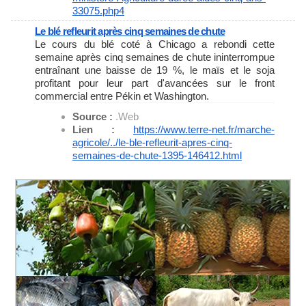
33075.php4
Le blé refleurit après cinq semaines de chute
Le cours du blé coté à Chicago a rebondi cette
semaine après cinq semaines de chute ininterrompue
entraînant une baisse de 19 %, le maïs et le soja
profitant pour leur part d'avancées sur le front
commercial entre Pékin et Washington.
Source :
.Web
Lien :
https://www.terre-net.fr/
marche-
agricole/../le-ble-
refleurit-apres-cinq-
semaines-
de-chute-1395-146412.html