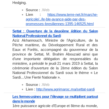
Hedging.
Source :
.Web
Lien :
https://www.terre-net.fr/
marche-
agricole/../le-ble-
avance-aide-par-des-
promesses-
bresiliennes-1395-146525.html
Settat : Ouverture de la deuxième édition du Salon
National Professionnel du Sardi
Aziz Akhannouch, Ministre de l’Agriculture, de la
Pêche maritime, du Développement Rural et des
Eaux et Forêts, accompagné du gouverneur de la
province de Settat, M. Brahim Abouzaid ainsi que
d’une importante délégation de responsables du
ministère, a présidé le jeudi 21 mars 2019 à Settat, la
cérémonie d’ouverture de la 2ème édition du Salon
National Professionnel du Sardi sous le thème « Le
Sardi…Une Fierté Nationale ».
Source :
.Web
Lien :
http://www.agrimaroc.ma/
settat-sardi
Les fermes-usines pour l'élevage se multiplient partout
dans le monde
1ère puissance agricole d'Europe et 8ème du monde,