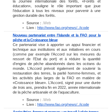
la Journée internationale des forêts, «Forêts et
éducation», souligne le rôle important que joue
l’éducation à tous les niveaux pour parvenir à une
gestion durable des forêts.
Source :
.Web
Lien :
http://www.fao.org/news/../
icode
Nouveau partenariat entre l’Islande et la FAO pour la
pêche et la Croissance bleue
Ce partenariat vise à apporter un appui financier et
technique aux institutions et aux initiatives en cours
(comme par exemple l’Accord sur les mesures du
ressort de l’Etat du port) et à réduire la quantité
d’engins de pêche abandonnés dans les océans du
monde. L’Accord prévoit également de soutenir la
restauration des terres, la parité homme-femmes, et
les activités plus larges de la FAO en matière de
«Croissance bleue». L’Accord, signé pour une durée
de trois ans, prendra fin en 2022, année internationale
de la pêche artisanale et de l’aquaculture.
Source :
.Web
Lien :
http://www.fao.org/news/../
icode
Agricultrice, femme et maman : un travail à plein temps