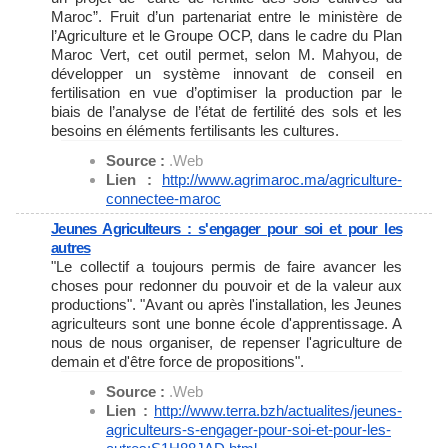
Maroc”. Fruit d’un partenariat entre le ministère de
l’Agriculture et le Groupe OCP, dans le cadre du Plan
Maroc Vert, cet outil permet, selon M. Mahyou, de
développer un système innovant de conseil en
fertilisation en vue d’optimiser la production par le
biais de l’analyse de l’état de fertilité des sols et les
besoins en éléments fertilisants les cultures.
Source :
.Web
Lien :
http://www.agrimaroc.ma/
agriculture-
connectee-maroc
Jeunes Agriculteurs : s'engager pour soi et pour les
autres
"Le collectif a toujours permis de faire avancer les
choses pour redonner du pouvoir et de la valeur aux
productions". "Avant ou après l'installation, les Jeunes
agriculteurs sont une bonne école d'apprentissage. A
nous de nous organiser, de repenser l'agriculture de
demain et d'être force de propositions".
Source :
.Web
Lien :
http://www.terra.bzh/
actualites/jeunes-
agriculteurs-s-engager-pour-
soi-et-pour-les-