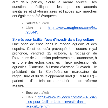
aux deux parties, ajoute la même source. Des
questions spécifiques telles que les accords
sanitaires et phytosanitaires et l'accès aux marchés
ont également été évoquées.
Source :
.Web
Lien :
https://www.maghress.com/fr/..
/298445
Six clés pour faciliter l’acte d’investir dans l’agriculture
Une onde de choc dans le monde agricole et des
espoirs. C’est ce qu’a provoqué le discours royal
prononcé, vendredi 12 octobre, à l’occasion de
l’ouverture de la session parlementaire d’autonome, à
en croire des échos dans les milieux professionnels
agricoles. D’aucuns, à l’instar d’Ahmed Ouayach – le
président de la Confédération marocaine de
l’agriculture et du développement rural (COMADER) –
parlent – d’un brin de surenchère – de réforme
agraire.
Source :
.Web
Lien :
https://www.lavieeco.com/news/
../six-
cles-pour-faciliter-
lacte-dinvestir-dans-
lagriculture.html