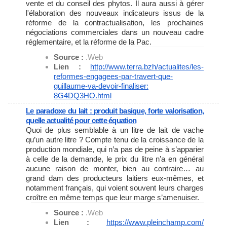
vente et du conseil des phytos. Il aura aussi à gérer
l'élaboration des nouveaux indicateurs issus de la
réforme de la contractualisation, les prochaines
négociations commerciales dans un nouveau cadre
réglementaire, et la réforme de la Pac.
Source :
.Web
Lien :
http://www.terra.bzh/
actualites/les-
reformes-
engagees-par-travert-que-
guillaume-va-devoir-finaliser:
8G4DQ3HO.html
Le paradoxe du lait : produit basique, forte valorisation,
quelle actualité pour cette équation
Quoi de plus semblable à un litre de lait de vache
qu’un autre litre ? Compte tenu de la croissance de la
production mondiale, qui n’a pas de peine à s’apparier
à celle de la demande, le prix du litre n’a en général
aucune raison de monter, bien au contraire… au
grand dam des producteurs laitiers eux-mêmes, et
notamment français, qui voient souvent leurs charges
croître en même temps que leur marge s’amenuiser.
Source :
.Web
Lien :
https://www.pleinchamp.com/