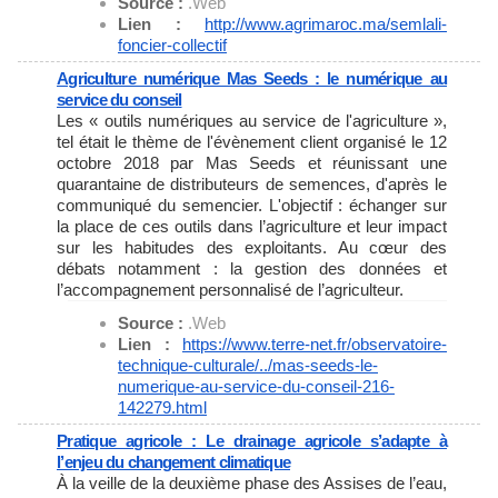
Source :
.Web
Lien :
http://www.agrimaroc.ma/
semlali-
foncier-collectif
Agriculture numérique Mas Seeds : le numérique au
service du conseil
Les « outils numériques au service de l'agriculture »,
tel était le thème de l'évènement client organisé le 12
octobre 2018 par Mas Seeds et réunissant une
quarantaine de distributeurs de semences, d'après le
communiqué du semencier. L'objectif : échanger sur
la place de ces outils dans l’agriculture et leur impact
sur les habitudes des exploitants. Au cœur des
débats notamment : la gestion des données et
l’accompagnement personnalisé de l’agriculteur.
Source :
.Web
Lien :
https://www.terre-net.fr/
observatoire-
technique-
culturale/../mas-seeds-le-
numerique-au-service-du-
conseil-216-
142279.html
Pratique agricole : Le drainage agricole s’adapte à
l’enjeu du changement climatique
À la veille de la deuxième phase des Assises de l’eau,