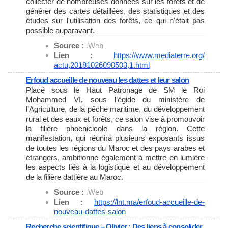
collecter de nombreuses données sur les forêts et de
générer des cartes détaillées, des statistiques et des
études sur l'utilisation des forêts, ce qui n'était pas
possible auparavant.
Source :
.Web
Lien :
https://www.mediaterre.org/
actu,20181026090503,1.html
Erfoud accueille de nouveau les dattes et leur salon
Placé sous le Haut Patronage de SM le Roi
Mohammed VI, sous l’égide du ministère de
l’Agriculture, de la pêche maritime, du développement
rural et des eaux et forêts, ce salon vise à promouvoir
la filière phoenicicole dans la région. Cette
manifestation, qui réunira plusieurs exposants issus
de toutes les régions du Maroc et des pays arabes et
étrangers, ambitionne également à mettre en lumière
les aspects liés à la logistique et au développement
de la filière dattière au Maroc.
Source :
.Web
Lien :
https://lnt.ma/erfoud-
accueille-de-
nouveau-dattes-
salon
Recherche scientifique – Olivier : Des liens à consolider