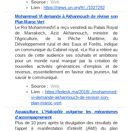
Source :
.Web
Lien :
https://news.un.org/fr/../
1027292
Mohammed VI demande à Akhannouch de réviser son
Plan Maroc Vert
Le Roi MohammedVI a reçu vendredi au Palais Royal
de Marrakech, Aziz Akhannouch, ministre de
l’Agriculture, de la Pêche Maritime, du
Développement rural et des Eaux et Forêts, indique
un communiqué du Cabinet royal. «Le Roi a réitéré au
cours de cette audience ses souhaits et ambitions
pour un monde rural marqué par la création de
nouvelles activités génératrices d’emplois et de
revenus, essentiellement en faveur des jeunes», fait
savoir le communiqué.
Source :
.Web
Lien :
https://ledesk.ma/2018/../
mohammed-
vi-demande-
akhannouch-de-reviser-son-
plan-maroc-vert
Aquaculture. L'Haliopôle vulgarise les mécanismes
d'accompagnement
Plus de 10 jours après la divulgation des résultats de
l’appel à manifestation d’intérêt (AMI) du plan