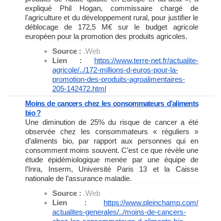
expliqué Phil Hogan, commissaire chargé de
l'agriculture et du développement rural, pour justifier le
déblocage de 172,5 M€ sur le budget agricole
européen pour la promotion des produits agricoles.
Source :
.Web
Lien :
https://www.terre-net.fr/
actualite-
agricole/../172-
millions-d-euros-pour-la-
promotion-des-produits-
agroalimentaires-
205-142472.
html
Moins de cancers chez les consommateurs d’aliments
bio ?
Une diminution de 25% du risque de cancer a été
observée chez les consommateurs « réguliers »
d’aliments bio, par rapport aux personnes qui en
consomment moins souvent. C’est ce que révèle une
étude épidémiologique menée par une équipe de
l’Inra, Inserm, Université Paris 13 et la Caisse
nationale de l’assurance maladie.
Source :
.Web
Lien :
https://www.pleinchamp.com/
actualites-generales/../moins-
de-cancers-