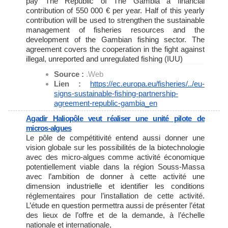
pay The Republic of The Gambia a financial
contribution of 550 000 € per year. Half of this yearly
contribution will be used to strengthen the sustainable
management of fisheries resources and the
development of the Gambian fishing sector. The
agreement covers the cooperation in the fight against
illegal, unreported and unregulated fishing (IUU)
Source :
.Web
Lien :
https://ec.europa.eu/
fisheries/../eu-
signs-
sustainable-fishing-
partnership-
agreement-
republic-gambia_en
Agadir Haliopôle veut réaliser une unité pilote de
micros-algues
Le pôle de compétitivité entend aussi donner une
vision globale sur les possibilités de la biotechnologie
avec des micro-algues comme activité économique
potentiellement viable dans la région Souss-Massa
avec l’ambition de donner à cette activité une
dimension industrielle et identifier les conditions
réglementaires pour l’installation de cette activité.
L’étude en question permettra aussi de présenter l’état
des lieux de l’offre et de la demande, à l’échelle
nationale et internationale,