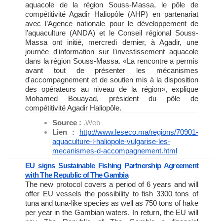
aquacole de la région Souss-Massa, le pôle de
compétitivité Agadir Haliopôle (AHP) en partenariat
avec l’Agence nationale pour le développement de
l’aquaculture (ANDA) et le Conseil régional Souss-
Massa ont initié, mercredi dernier, à Agadir, une
journée d'information sur l'investissement aquacole
dans la région Souss-Massa. «La rencontre a permis
avant tout de présenter les mécanismes
d'accompagnement et de soutien mis à la disposition
des opérateurs au niveau de la région», explique
Mohamed Bouayad, président du pôle de
compétitivité Agadir Haliopôle.
Source :
.Web
Lien :
http://www.leseco.ma/regions/
70901-
aquaculture-l-haliopole-
vulgarise-les-
mecanismes-d-
accompagnement.html
EU signs Sustainable Fishing Partnership Agreement
with The Republic of The Gambia
The new protocol covers a period of 6 years and will
offer EU vessels the possibility to fish 3300 tons of
tuna and tuna-like species as well as 750 tons of hake
per year in the Gambian waters. In return, the EU will