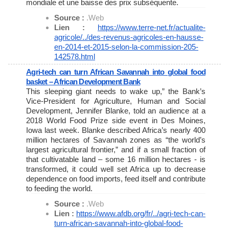
mondiale et une baisse des prix subséquente.
Source :
.Web
Lien :
https://www.terre-net.fr/
actualite-
agricole/../des-
revenus-agricoles-en-hausse-
en-2014-et-2015-selon-la-
commission-205-
142578.html
Agri-tech can turn African Savannah into global food
basket – African Development Bank
This sleeping giant needs to wake up,” the Bank’s
Vice-President for Agriculture, Human and Social
Development, Jennifer Blanke, told an audience at a
2018 World Food Prize side event in Des Moines,
Iowa last week. Blanke described Africa’s nearly 400
million hectares of Savannah zones as “the world’s
largest agricultural frontier,” and if a small fraction of
that cultivatable land – some 16 million hectares - is
transformed, it could well set Africa up to decrease
dependence on food imports, feed itself and contribute
to feeding the world.
Source :
.Web
Lien :
https://www.afdb.org/fr/../
agri-tech-can-
turn-african-
savannah-into-global-food-