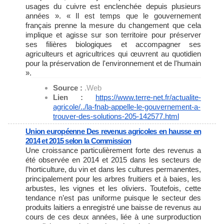
usages du cuivre est enclenchée depuis plusieurs
années ». « Il est temps que le gouvernement
français prenne la mesure du changement que cela
implique et agisse sur son territoire pour préserver
ses filières biologiques et accompagner ses
agriculteurs et agricultrices qui œuvrent au quotidien
pour la préservation de l'environnement et de l'humain
».
Source :
.Web
Lien :
https://www.terre-net.fr/
actualite-
agricole/../la-fnab-
appelle-le-gouvernement-a-
trouver-des-solutions-205-
142577.html
Union européenne Des revenus agricoles en hausse en
2014 et 2015 selon la Commission
Une croissance particulièrement forte des revenus a
été observée en 2014 et 2015 dans les secteurs de
l’horticulture, du vin et dans les cultures permanentes,
principalement pour les arbres fruitiers et à baies, les
arbustes, les vignes et les oliviers. Toutefois, cette
tendance n’est pas uniforme puisque le secteur des
produits laitiers a enregistré une baisse de revenus au
cours de ces deux années, liée à une surproduction