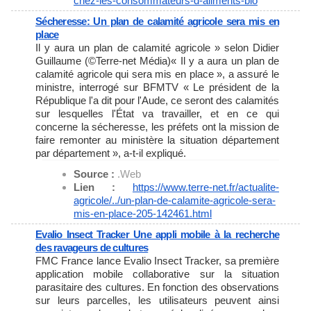
chez-les-
consommateurs-d-aliments-bio
Sécheresse: Un plan de calamité agricole sera mis en
place
Il y aura un plan de calamité agricole » selon Didier
Guillaume (©Terre-net Média)« Il y a aura un plan de
calamité agricole qui sera mis en place », a assuré le
ministre, interrogé sur BFMTV « Le président de la
République l'a dit pour l'Aude, ce seront des calamités
sur lesquelles l'État va travailler, et en ce qui
concerne la sécheresse, les préfets ont la mission de
faire remonter au ministère la situation département
par département », a-t-il expliqué.
Source :
.Web
Lien :
https://www.terre-net.fr/
actualite-
agricole/../un-plan-
de-calamite-agricole-sera-
mis-
en-place-205-142461.html
Evalio Insect Tracker Une appli mobile à la recherche
des ravageurs de cultures
FMC France lance Evalio Insect Tracker, sa première
application mobile collaborative sur la situation
parasitaire des cultures. En fonction des observations
sur leurs parcelles, les utilisateurs peuvent ainsi