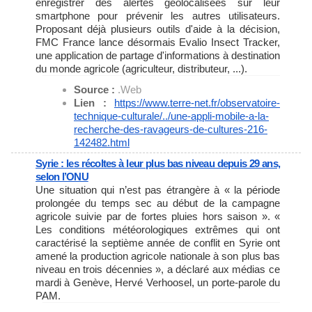
enregistrer des alertes géolocalisées sur leur
smartphone pour prévenir les autres utilisateurs.
Proposant déjà plusieurs outils d'aide à la décision,
FMC France lance désormais Evalio Insect Tracker,
une application de partage d'informations à destination
du monde agricole (agriculteur, distributeur, ...).
Source :
.Web
Lien :
https://www.terre-net.fr/
observatoire-
technique-
culturale/../une-appli-mobile-
a-la-
recherche-des-ravageurs-
de-cultures-216-
142482.html
Syrie : les récoltes à leur plus bas niveau depuis 29 ans,
selon l’ONU
Une situation qui n’est pas étrangère à « la période
prolongée du temps sec au début de la campagne
agricole suivie par de fortes pluies hors saison ». «
Les conditions météorologiques extrêmes qui ont
caractérisé la septième année de conflit en Syrie ont
amené la production agricole nationale à son plus bas
niveau en trois décennies », a déclaré aux médias ce
mardi à Genève, Hervé Verhoosel, un porte-parole du
PAM.