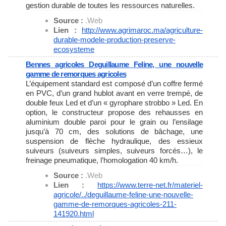
gestion durable de toutes les ressources naturelles.
Source :
.Web
Lien :
http://www.agrimaroc.ma/
agriculture-
durable-modele-
production-preserve-
ecosysteme
Bennes agricoles Deguillaume Feline, une nouvelle
gamme de remorques agricoles
L’équipement standard est composé d’un coffre fermé
en PVC, d’un grand hublot avant en verre trempé, de
double feux Led et d’un « gyrophare strobbo » Led. En
option, le constructeur propose des rehausses en
aluminium double paroi pour le grain ou l’ensilage
jusqu’à 70 cm, des solutions de bâchage, une
suspension de flèche hydraulique, des essieux
suiveurs (suiveurs simples, suiveurs forcés…), le
freinage pneumatique, l’homologation 40 km/h.
Source :
.Web
Lien :
https://www.terre-net.fr/
materiel-
agricole/../
deguillaume-feline-une-
nouvelle-
gamme-de-remorques-
agricoles-211-
141920.html