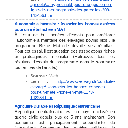
agricole/../
myprecifield-pour-une-gestion-
en-
ligne-de-la-cartographie-
des-parcelles-209-
142456.html
Autonomie alimentaire : Associer les bonnes espèces
pour un méteil riche en MAT
À l’issu de huit années d’essais pour améliorer
l’autonomie alimentaire des élevages bovins bios , le
programme Reine Mathilde dévoile ses résultats.
Pour cet essai, il est question des associations riches
en protéagineux à ensiler. (Retrouvez tous les
résultats d'essais du programme dans le sommaire
tout en bas de l'article.)
Source :
.Web
Lien :
http://www.web-agri.fr/
conduite-
elevage/../associer-
les-bonnes-especes-
pour-un-
meteil-riche-en-mat-1178-
142284.html
Agricultre Durable en République centrafricaine
République centrafricaine est un pays enclavé en
guerre civile depuis plus de 5 ans maintenant. Son
économie est principalement dépendante de
l'agriculture. Cependant, les troubles politiques, la