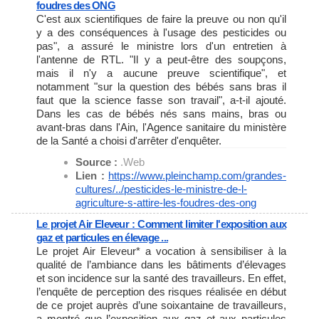
foudres des ONG
C'est aux scientifiques de faire la preuve ou non qu'il
y a des conséquences à l'usage des pesticides ou
pas", a assuré le ministre lors d'un entretien à
l'antenne de RTL. "Il y a peut-être des soupçons,
mais il n'y a aucune preuve scientifique", et
notamment "sur la question des bébés sans bras il
faut que la science fasse son travail", a-t-il ajouté.
Dans les cas de bébés nés sans mains, bras ou
avant-bras dans l'Ain, l'Agence sanitaire du ministère
de la Santé a choisi d'arrêter d'enquêter.
Source :
.Web
Lien :
https://www.pleinchamp.com/
grandes-
cultures/../
pesticides-le-ministre-de-l-
agriculture-s-attire-les-
foudres-des-ong
Le projet Air Eleveur : Comment limiter l'exposition aux
gaz et particules en élevage ...
Le projet Air Eleveur* a vocation à sensibiliser à la
qualité de l’ambiance dans les bâtiments d’élevages
et son incidence sur la santé des travailleurs. En effet,
l’enquête de perception des risques réalisée en début
de ce projet auprès d’une soixantaine de travailleurs,
a montré que l’exposition aux gaz et aux particules