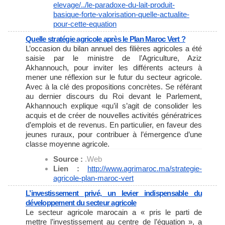
elevage/../le-paradoxe-du-
lait-produit-
basique-forte-
valorisation-quelle-actualite-
pour-cette-equation
Quelle stratégie agricole après le Plan Maroc Vert ?
L’occasion du bilan annuel des filières agricoles a été
saisie par le ministre de l’Agriculture, Aziz
Akhannouch, pour inviter les différents acteurs à
mener une réflexion sur le futur du secteur agricole.
Avec à la clé des propositions concrètes. Se référant
au dernier discours du Roi devant le Parlement,
Akhannouch explique «qu’il s’agit de consolider les
acquis et de créer de nouvelles activités génératrices
d’emplois et de revenus. En particulier, en faveur des
jeunes ruraux, pour contribuer à l’émergence d’une
classe moyenne agricole.
Source :
.Web
Lien :
http://www.agrimaroc.ma/
strategie-
agricole-plan-maroc-
vert
L’investissement privé, un levier indispensable du
développement du secteur agricole
Le secteur agricole marocain a « pris le parti de
mettre l’investissement au centre de l’équation », a