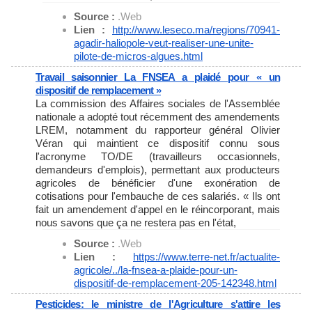
Source :
.Web
Lien :
http://www.leseco.ma/regions/
70941-
agadir-haliopole-veut-
realiser-une-unite-
pilote-de-
micros-algues.html
Travail saisonnier La FNSEA a plaidé pour « un
dispositif de remplacement »
La commission des Affaires sociales de l'Assemblée
nationale a adopté tout récemment des amendements
LREM, notamment du rapporteur général Olivier
Véran qui maintient ce dispositif connu sous
l'acronyme TO/DE (travailleurs occasionnels,
demandeurs d'emplois), permettant aux producteurs
agricoles de bénéficier d'une exonération de
cotisations pour l'embauche de ces salariés. « Ils ont
fait un amendement d'appel en le réincorporant, mais
nous savons que ça ne restera pas en l'état,
Source :
.Web
Lien :
https://www.terre-net.fr/
actualite-
agricole/../la-
fnsea-a-plaide-pour-un-
dispositif-de-remplacement-
205-142348.html
Pesticides: le ministre de l'Agriculture s'attire les