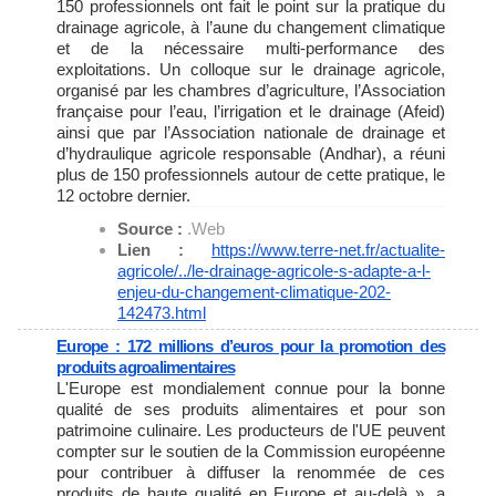
150 professionnels ont fait le point sur la pratique du
drainage agricole, à l’aune du changement climatique
et de la nécessaire multi-performance des
exploitations. Un colloque sur le drainage agricole,
organisé par les chambres d’agriculture, l’Association
française pour l’eau, l’irrigation et le drainage (Afeid)
ainsi que par l’Association nationale de drainage et
d’hydraulique agricole responsable (Andhar), a réuni
plus de 150 professionnels autour de cette pratique, le
12 octobre dernier.
Source :
.Web
Lien :
https://www.terre-net.fr/
actualite-
agricole/../le-
drainage-agricole-s-adapte-a-
l-
enjeu-du-changement-
climatique-202-
142473.html
Europe : 172 millions d’euros pour la promotion des
produits agroalimentaires
L'Europe est mondialement connue pour la bonne
qualité de ses produits alimentaires et pour son
patrimoine culinaire. Les producteurs de l'UE peuvent
compter sur le soutien de la Commission européenne
pour contribuer à diffuser la renommée de ces
produits de haute qualité en Europe et au-delà », a