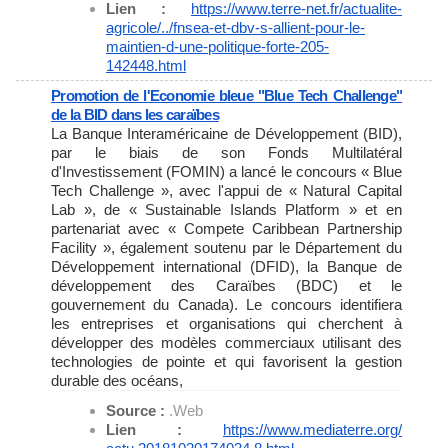
Lien :
https://www.terre-net.fr/
actualite-
agricole/../fnsea-
et-dbv-s-allient-pour-le-
maintien-d-une-politique-
forte-205-
142448.html
Promotion de l'Economie bleue "Blue Tech Challenge"
de la BID dans les caraïbes
La Banque Interaméricaine de Développement (BID),
par le biais de son Fonds Multilatéral
d'Investissement (FOMIN) a lancé le concours « Blue
Tech Challenge », avec l'appui de « Natural Capital
Lab », de « Sustainable Islands Platform » et en
partenariat avec « Compete Caribbean Partnership
Facility », également soutenu par le Département du
Développement international (DFID), la Banque de
développement des Caraïbes (BDC) et le
gouvernement du Canada). Le concours identifiera
les entreprises et organisations qui cherchent à
développer des modèles commerciaux utilisant des
technologies de pointe et qui favorisent la gestion
durable des océans,
Source :
.Web
Lien :
https://www.mediaterre.org/