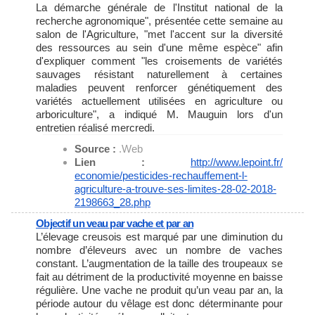
La démarche générale de l'Institut national de la
recherche agronomique", présentée cette semaine au
salon de l'Agriculture, "met l'accent sur la diversité
des ressources au sein d'une même espèce" afin
d'expliquer comment "les croisements de variétés
sauvages résistant naturellement à certaines
maladies peuvent renforcer génétiquement des
variétés actuellement utilisées en agriculture ou
arboriculture", a indiqué M. Mauguin lors d'un
entretien réalisé mercredi.
Source :
.Web
Lien :
http://www.lepoint.fr/
economie/pesticides-
rechauffement-l-
agriculture-a-
trouve-ses-limites-28-02-2018-
2198663_28.php
Objectif un veau par vache et par an
L’élevage creusois est marqué par une diminution du
nombre d’éleveurs avec un nombre de vaches
constant. L’augmentation de la taille des troupeaux se
fait au détriment de la productivité moyenne en baisse
régulière. Une vache ne produit qu’un veau par an, la
période autour du vêlage est donc déterminante pour