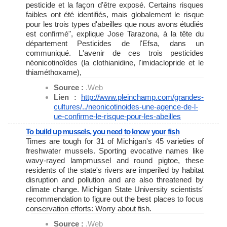
pesticide et la façon d'être exposé. Certains risques
faibles ont été identifiés, mais globalement le risque
pour les trois types d'abeilles que nous avons étudiés
est confirmé", explique Jose Tarazona, à la tête du
département Pesticides de l'Efsa, dans un
communiqué. L'avenir de ces trois pesticides
néonicotinoïdes (la clothianidine, l'imidaclopride et le
thiaméthoxame),
Source :
.Web
Lien :
http://www.pleinchamp.com/
grandes-
cultures/../
neonicotinoides-une-agence-de-
l-
ue-confirme-le-risque-pour-
les-abeilles
To build up mussels, you need to know your fish
Times are tough for 31 of Michigan's 45 varieties of
freshwater mussels. Sporting evocative names like
wavy-rayed lampmussel and round pigtoe, these
residents of the state's rivers are imperiled by habitat
disruption and pollution and are also threatened by
climate change. Michigan State University scientists'
recommendation to figure out the best places to focus
conservation efforts: Worry about fish.
Source :
.Web