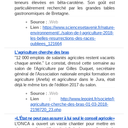
teneurs élevées en bêta-carotène. Son goût est
particulièrement recherché par les grandes tables
gastronomiques de Bretagne.
Source :
.Web
Lien :
https://www.sciencesetavenir.
fr/nature-
environnement/../
salon-de-l-agriculture-2018-
les-belles-resurrections-des-
races-
oubliees_121664
L'agriculture cherche des bras
"12 000 emplois de salariés agricoles restent vacants
chaque année." Le constat, dressé cette semaine au
salon de l'Agriculture par Gilles Duquet, secrétaire
général de l'Association nationale emploi formation en
agriculture (Anefa) et agriculteur dans le Jura, était
déjà le même lors de l'édition 2017 du salon.
Source :
.Web
Lien :
http://www.lepoint.fr/societe/
l-
agriculture-cherche-des-
bras-01-03-2018-
2198720_23.php
«L’État ne peut pas assurer à lui seul le conseil agricole»
L’ONCA a ouvert un vaste chantier pour mettre en