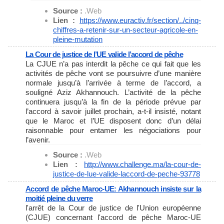
Source :
.Web
Lien :
https://www.euractiv.fr/
section/../cinq-
chiffres-a-
retenir-sur-un-secteur-
agricole-en-
pleine-mutation
La Cour de justice de l’UE valide l’accord de pêche
La CJUE n’a pas interdit la pêche ce qui fait que les
activités de pêche vont se poursuivre d’une manière
normale jusqu’à l’arrivée à terme de l’accord, a
souligné Aziz Akhannouch. L’activité de la pêche
continuera jusqu’à la fin de la période prévue par
l’accord à savoir juillet prochain, a-t-il insisté, notant
que le Maroc et l’UE disposent donc d’un délai
raisonnable pour entamer les négociations pour
l’avenir.
Source :
.Web
Lien :
http://www.challenge.ma/la-
cour-de-
justice-de-lue-valide-
laccord-de-peche-93778
Accord de pêche Maroc-UE: Akhannouch insiste sur la
moitié pleine du verre
l'arrêt de la Cour de justice de l'Union européenne
(CJUE) concernant l'accord de pêche Maroc-UE