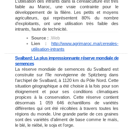
L’utilisation des intrants dans la céréaliculture est très
faible au Maroc, une vraie contrainte pour le
développement de la filière. Les petits et moyens
agriculteurs, qui représentent 80% du nombre
d’exploitants, ont une utilisation très faible des
intrants, faute de technicité.
Source :
.Web
Lien :
http://www.agrimaroc.ma/
cereales-
utilisation-intrants
Svalbard: La plus impressionnante réserve mondiale de
semences
La réserve mondiale de semences du Svalbard est
construite sur l’île norvégienne de Spitzberg dans
l’archipel de Svalbard, à 1120 km du Pôle Nord. Cette
situation géographique a été choisie à la fois pour son
éloignement et pour ses conditions climatiques
propices à la conservation. Cette réserve contient
désormais 1 059 646 échantillons de variétés
différentes qui ont été récoltées à travers toutes les
régions du monde. Une grande partie de ces graines
sont des variétés d’aliment de base comme le maïs,
le blé, le niébé, le soja et l’orge.