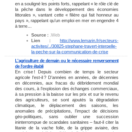
en a souligné les points forts, rappelant « le rôle clé de
la pêche dans le développement des économies
littorales », vantant cette « filière qui fait honneur au
pays », rappelant qu’un emploi en mer en engendre 4
à terre…
Source :
.Web
Lien :
http://www.lemarin.fr/
secteurs-
activites/../30825-
stephane-travert-interpelle-
la-peche-sur-la-communication-
de-crise
L'agriculture de demain ou le nécessaire renversement
de l'ordre établi
En crise ! Depuis combien de temps le secteur
agricole l’est-il ? D’années en années, de décennies
en décennies, aux fracas du débridement mondial
des cours, à l’explosion des échanges commerciaux,
à sa pression à la baisse sur les prix et sur le revenu
des agriculteurs, se sont ajoutés la dégradation
climatique, le déplacement des saisons, les
anomalies de précipitations, l’impact de décisions
géo-politiques, sans oublier une succession
ininterrompue de scandales sanitaires – faut-il citer la
litanie de la vache folle, de la grippe aviaire, des