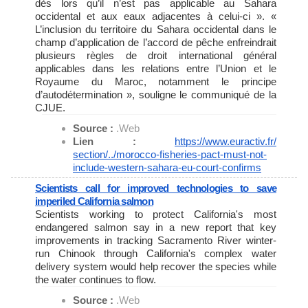
dès lors qu’il n’est pas applicable au Sahara
occidental et aux eaux adjacentes à celui-ci ». «
L’inclusion du territoire du Sahara occidental dans le
champ d’application de l’accord de pêche enfreindrait
plusieurs règles de droit international général
applicables dans les relations entre l’Union et le
Royaume du Maroc, notamment le principe
d’autodétermination », souligne le communiqué de la
CJUE.
Source :
.Web
Lien :
https://www.euractiv.fr/
section/../morocco-fisheries-
pact-must-not-
include-western-
sahara-eu-court-confirms
Scientists call for improved technologies to save
imperiled California salmon
Scientists working to protect California's most
endangered salmon say in a new report that key
improvements in tracking Sacramento River winter-
run Chinook through California's complex water
delivery system would help recover the species while
the water continues to flow.
Source :
.Web