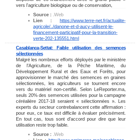
vers l'agriculture biologique ou de conservation,
Source :
.Web
Lien :
https://www.terre-net.fr/
actualite-
agricole/../danone-
et-d-aucy-utilisent-le-
financement-participatif-pour-
la-transition-
verte-202-
135551.html
Casablanca-Settat: Faible utilisation des semences
sélectionnées
Malgré les nombreux efforts déployés par le ministère
de l’Agriculture, de la Pêche Maritime, du
Développement Rural et des Eaux et Forêts, pour
approvisionner le marché des semences en graines
sélectionnées, les agriculteurs se tournent encore
vers du matériel non-certifié. Selon LeReporter.ma,
seuls 20% des semences utilisées pour la campagne
céréalière 2017-18 seraient « sélectionnées ». Les
experts du secteur contrebalancent cette affirmation :
pour eux, ce taux est difficile à évaluer précisément.
En tout cas, tous sont d’accord pour dire que leur
utilisation reste trop faible.
Source :
.Web