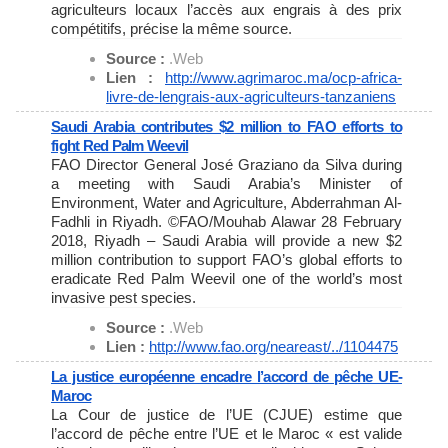
agriculteurs locaux l’accès aux engrais à des prix
compétitifs, précise la même source.
Source :
.Web
Lien :
http://www.agrimaroc.ma/ocp-
africa-
livre-de-lengrais-aux-
agriculteurs-tanzaniens
Saudi Arabia contributes $2 million to FAO efforts to
fight Red Palm Weevil
FAO Director General José Graziano da Silva during
a meeting with Saudi Arabia’s Minister of
Environment, Water and Agriculture, Abderrahman Al-
Fadhli in Riyadh. ©FAO/Mouhab Alawar 28 February
2018, Riyadh – Saudi Arabia will provide a new $2
million contribution to support FAO’s global efforts to
eradicate Red Palm Weevil one of the world’s most
invasive pest species.
Source :
.Web
Lien :
http://www.fao.org/neareast/..
/1104475
La justice européenne encadre l’accord de pêche UE-
Maroc
La Cour de justice de l’UE (CJUE) estime que
l’accord de pêche entre l’UE et le Maroc « est valide