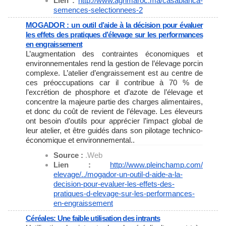
Lien :
http://www.agrimaroc.ma/
casablanca-
semences-
selectionnees-2
MOGADOR : un outil d’aide à la décision pour évaluer
les effets des pratiques d’élevage sur les performances
en engraissement
L’augmentation des contraintes économiques et
environnementales rend la gestion de l’élevage porcin
complexe. L’atelier d’engraissement est au centre de
ces préoccupations car il contribue à 70 % de
l’excrétion de phosphore et d’azote de l’élevage et
concentre la majeure partie des charges alimentaires,
et donc du coût de revient de l’élevage. Les éleveurs
ont besoin d’outils pour apprécier l’impact global de
leur atelier, et être guidés dans son pilotage technico-
économique et environnemental..
Source :
.Web
Lien :
http://www.pleinchamp.com/
elevage/../mogador-un-outil-d-
aide-a-la-
decision-pour-
evaluer-les-effets-des-
pratiques-d-elevage-sur-les-
performances-
en-engraissement
Céréales: Une faible utilisation des intrants