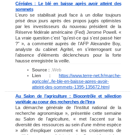
Céréales : Le blé en baisse après avoir atteint des
sommets
L'euro se stabilisait jeudi face à un dollar toujours
prisé deux jours après des propos jugés optimistes
par les investisseurs du nouveau président de la
Réserve fédérale américaine (Fed) Jerome Powell. «
La vraie question c'est "qu'est-ce qui s'est passé hier
?" », a commenté auprès de l'AFP Alexandre Boy,
analyste du cabinet Agritel, en s'interrogeant sur
l'absence d'éléments déclencheurs pour la forte
hausse enregistrée la veille.
Source :
.Web
Lien :
https://www.terre-net.fr/
marche-
agricole/../le-ble-en-
baisse-apres-avoir-
atteint-
des-sommets-1395-135672.html
Au Salon de l'agriculture : Biocontrôle et sélection
variétale au coeur des recherches de l'Inra
La démarche générale de l'Institut national de la
recherche agronomique », présentée cette semaine
au Salon de l'agriculture, « met l'accent sur la
diversité des ressources au sein d'une même espèce
» afin d'expliquer comment « les croisements de