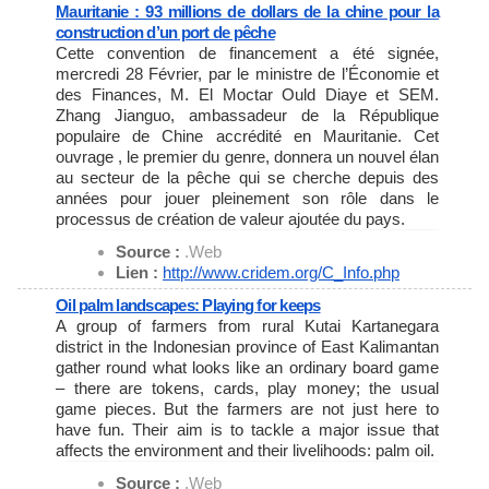
Mauritanie : 93 millions de dollars de la chine pour la
construction d’un port de pêche
Cette convention de financement a été signée,
mercredi 28 Février, par le ministre de l’Économie et
des Finances, M. El Moctar Ould Diaye et SEM.
Zhang Jianguo, ambassadeur de la République
populaire de Chine accrédité en Mauritanie. Cet
ouvrage , le premier du genre, donnera un nouvel élan
au secteur de la pêche qui se cherche depuis des
années pour jouer pleinement son rôle dans le
processus de création de valeur ajoutée du pays.
Source :
.Web
Lien :
http://www.cridem.org/C_Info.
php
Oil palm landscapes: Playing for keeps
A group of farmers from rural Kutai Kartanegara
district in the Indonesian province of East Kalimantan
gather round what looks like an ordinary board game
– there are tokens, cards, play money; the usual
game pieces. But the farmers are not just here to
have fun. Their aim is to tackle a major issue that
affects the environment and their livelihoods: palm oil.
Source :
.Web