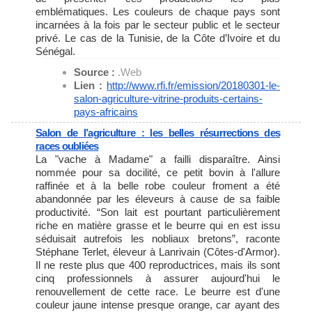
emblématiques. Les couleurs de chaque pays sont
incarnées à la fois par le secteur public et le secteur
privé. Le cas de la Tunisie, de la Côte d’Ivoire et du
Sénégal.
Source :
.Web
Lien :
http://www.rfi.fr/emission/
20180301-le-
salon-agriculture-
vitrine-produits-certains-
pays-africains
Salon de l’agriculture : les belles résurrections des
races oubliées
La "vache à Madame" a failli disparaître. Ainsi
nommée pour sa docilité, ce petit bovin à l'allure
raffinée et à la belle robe couleur froment a été
abandonnée par les éleveurs à cause de sa faible
productivité. “Son lait est pourtant particulièrement
riche en matière grasse et le beurre qui en est issu
séduisait autrefois les nobliaux bretons”, raconte
Stéphane Terlet, éleveur à Lanrivain (Côtes-d'Armor).
Il ne reste plus que 400 reproductrices, mais ils sont
cinq professionnels à assurer aujourd'hui le
renouvellement de cette race. Le beurre est d'une
couleur jaune intense presque orange, car ayant des