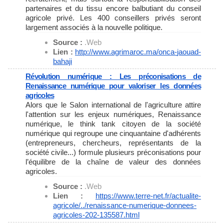
partenaires et du tissu encore balbutiant du conseil
agricole privé. Les 400 conseillers privés seront
largement associés à la nouvelle politique.
Source :
.Web
Lien :
http://www.agrimaroc.ma/onca-
jaouad-
bahaji
Révolution numérique : Les préconisations de
Renaissance numérique pour valoriser les données
agricoles
Alors que le Salon international de l'agriculture attire
l'attention sur les enjeux numériques, Renaissance
numérique, le think tank citoyen de la société
numérique qui regroupe une cinquantaine d'adhérents
(entrepreneurs, chercheurs, représentants de la
société civile...) formule plusieurs préconisations pour
l’équilibre de la chaîne de valeur des données
agricoles.
Source :
.Web
Lien :
https://www.terre-net.fr/
actualite-
agricole/../
renaissance-numerique-donnees-
agricoles-202-135587.html