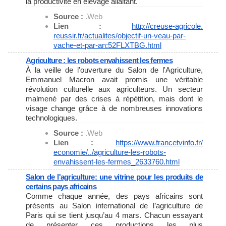
la productivité en élevage allaitant.
Source :
.Web
Lien :
http://creuse-agricole.
reussir.fr/actualites/
objectif-un-veau-par-
vache-et-
par-an:52FLXTBG.html
Agriculture : les robots envahissent les fermes
À la veille de l'ouverture du Salon de l'Agriculture,
Emmanuel Macron avait promis une véritable
révolution culturelle aux agriculteurs. Un secteur
malmené par des crises à répétition, mais dont le
visage change grâce à de nombreuses innovations
technologiques.
Source :
.Web
Lien :
https://www.francetvinfo.fr/
economie/../agriculture-les-
robots-
envahissent-les-fermes_
2633760.html
Salon de l'agriculture: une vitrine pour les produits de
certains pays africains
Comme chaque année, des pays africains sont
présents au Salon international de l’agriculture de
Paris qui se tient jusqu’au 4 mars. Chacun essayant
de présenter ces productions les plus