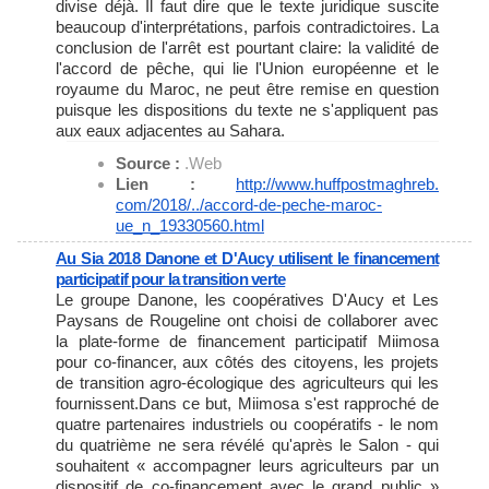
divise déjà. Il faut dire que le texte juridique suscite
beaucoup d'interprétations, parfois contradictoires. La
conclusion de l'arrêt est pourtant claire: la validité de
l'accord de pêche, qui lie l'Union européenne et le
royaume du Maroc, ne peut être remise en question
puisque les dispositions du texte ne s'appliquent pas
aux eaux adjacentes au Sahara.
Source :
.Web
Lien :
http://www.huffpostmaghreb.
com/2018/../accord-de-peche-
maroc-
ue_n_19330560.html
Au Sia 2018 Danone et D'Aucy utilisent le financement
participatif pour la transition verte
Le groupe Danone, les coopératives D'Aucy et Les
Paysans de Rougeline ont choisi de collaborer avec
la plate-forme de financement participatif Miimosa
pour co-financer, aux côtés des citoyens, les projets
de transition agro-écologique des agriculteurs qui les
fournissent.Dans ce but, Miimosa s'est rapproché de
quatre partenaires industriels ou coopératifs - le nom
du quatrième ne sera révélé qu'après le Salon - qui
souhaitent « accompagner leurs agriculteurs par un
dispositif de co-financement avec le grand public »