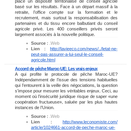
place un dispositif territorialisé de conseil agricole
basé sur les résultats. Face à un départ massif à la
retraite, l’office compte sur la formation et le
recrutement, mais surtout la responsabilisation des
partenaires et du tissu encore balbutiant du conseil
agricole privé. Les 400 conseillers privés seront
largement associés à la nouvelle politique.
Source :
.Web
Lien :
http://lavieeco.com/news/../
letat-ne-
peut-pas-assurer-a-
lui-seul-le-conseil-
agricole.
html
Accord de pêche Maroc-UE: Les vrais enjeux
A qui profite le protocole de pêche Maroc-UE?
Indépendamment de l’issue des tensions habituelles
qui l’entourent à la veille des négociations, la question
s’impose pour mesurer les véritables enjeux. Ceci, au
moment où l’insécurité juridique risque de saper «une
coopération fructueuse», saluée par les plus hautes
instances de l’Union.
Source :
.Web
Lien :
http://www.leconomiste.com/
article/1024661-accord-de-
peche-maroc-ue-