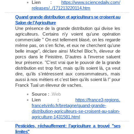
Lien :
https://www.sciencedaily.com/
releases/../171213220114.htm
Quand grande distribution et agriculteurs se croisent au
Salon de l'Agriculture
Une présence de la grande distribution qui divise les
agriculteurs. Certains n'y voient qu'une opération
commerciale " On est tellement blasé, on les regarde
même pas, on s'en fiche, et eux ne cherchent qu'une
belle image", déclare ainsi Michel Bloc'h, éleveur de
porcs dans le Finistère. D'autres à l'inverse saluent
leur présence. "C'est vrai que le pouvoir de la grande
distribution est trop fort, mais qu'ils soient là, ça veut
dire, qu'ils s'intéressent aux consommateurs, mais
aussi à nos métiers et c'est bien qu'ils soient là !" pour
Franck Tual un éleveur de vaches.
Source :
.Web
Lien :
https://france3-regions.
francetvinfo.fr/bretagne/
quand-grande-
distribution-
agriculteurs-se-croisent-au-
salon-
agriculture-1431581.html
Pesticides, réchauffement: l'agriculture a trouvé "ses
limites"