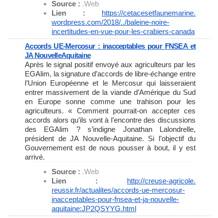
Source :
.Web
Lien :
https://cetacesetfaunemarine.
wordpress.com/2018/../baleine-
noire-
incertitudes-en-vue-
pour-les-crabiers-canada
Accords UE-Mercosur : inacceptables pour FNSEA et
JA NouvelleAquitaine
Après le signal positif envoyé aux agriculteurs par les
EGAlim, la signature d’accords de libre-échange entre
l’Union Européenne et le Mercosur qui laisseraient
entrer massivement de la viande d’Amérique du Sud
en Europe sonne comme une trahison pour les
agriculteurs. « Comment pourrait-on accepter ces
accords alors qu’ils vont à l’encontre des discussions
des EGAlim ? s’indigne Jonathan Lalondrelle,
président de JA Nouvelle-Aquitaine. Si l’objectif du
Gouvernement est de nous pousser à bout, il y est
arrivé.
Source :
.Web
Lien :
http://creuse-agricole.
reussir.fr/actualites/accords-
ue-mercosur-
inacceptables-
pour-fnsea-et-ja-nouvelle-
aquitaine:JP2QSYYG.html