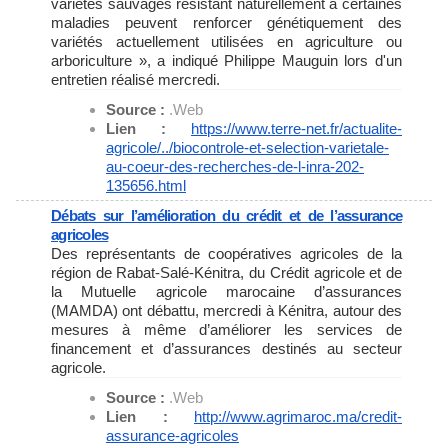
variétés sauvages résistant naturellement à certaines
maladies peuvent renforcer génétiquement des
variétés actuellement utilisées en agriculture ou
arboriculture », a indiqué Philippe Mauguin lors d'un
entretien réalisé mercredi.
Source :
.Web
Lien :
https://www.terre-net.fr/
actualite-
agricole/../
biocontrole-et-selection-
varietale-
au-coeur-des-
recherches-de-l-inra-202-
135656.html
Débats sur l’amélioration du crédit et de l’assurance
agricoles
Des représentants de coopératives agricoles de la
région de Rabat-Salé-Kénitra, du Crédit agricole et de
la Mutuelle agricole marocaine d’assurances
(MAMDA) ont débattu, mercredi à Kénitra, autour des
mesures à même d’améliorer les services de
financement et d’assurances destinés au secteur
agricole.
Source :
.Web
Lien :
http://www.agrimaroc.ma/
credit-
assurance-agricoles