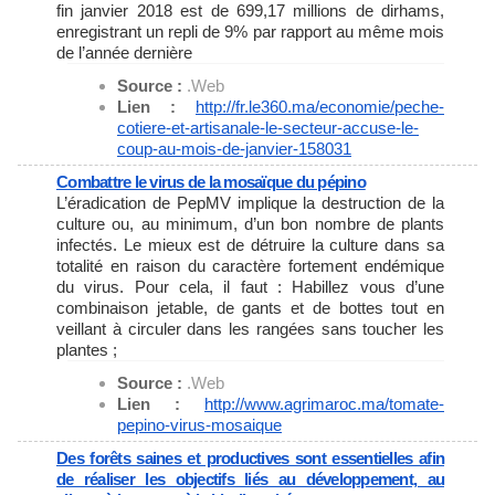
fin janvier 2018 est de 699,17 millions de dirhams,
enregistrant un repli de 9% par rapport au même mois
de l’année dernière
Source :
.Web
Lien :
http://fr.le360.ma/economie/
peche-
cotiere-et-artisanale-
le-secteur-accuse-le-
coup-au-
mois-de-janvier-158031
Combattre le virus de la mosaïque du pépino
L’éradication de PepMV implique la destruction de la
culture ou, au minimum, d’un bon nombre de plants
infectés. Le mieux est de détruire la culture dans sa
totalité en raison du caractère fortement endémique
du virus. Pour cela, il faut : Habillez vous d’une
combinaison jetable, de gants et de bottes tout en
veillant à circuler dans les rangées sans toucher les
plantes ;
Source :
.Web
Lien :
http://www.agrimaroc.ma/
tomate-
pepino-virus-mosaique
Des forêts saines et productives sont essentielles afin
de réaliser les objectifs liés au développement, au