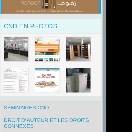
CND EN PHOTOS
SÉMINAIRES CND
DROIT D’AUTEUR ET LES DROITS
CONNEXES