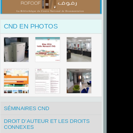
CND EN PHOTOS
SÉMINAIRES CND
DROIT D’AUTEUR ET LES DROITS
CONNEXES