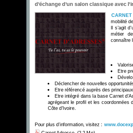
d’échange d’un salon classique avec l’int
CARNET
mobilité d
Il s’agit
métier d
connaître
Valoris
Etre pr
Dévelop
Déclencher de nouvelles opportunités
Etre référencé auprès des principaux
Etre intégré dans la base Carnet d’A
agrégeant le profil et les coordonnées 
Côte d’Ivoire.
Pour plus d'information, visitez :
www.docexp
Carnet Adresse
(2.2 Mo)