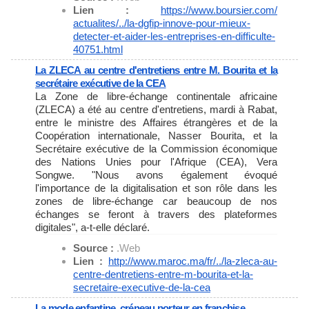
Lien :
https://www.boursier.com/
actualites/../la-dgfip-innove-
pour-mieux-
detecter-et-aider-
les-entreprises-en-difficulte-
40751.html
La ZLECA au centre d'entretiens entre M. Bourita et la
secrétaire exécutive de la CEA
La Zone de libre-échange continentale africaine
(ZLECA) a été au centre d'entretiens, mardi à Rabat,
entre le ministre des Affaires étrangères et de la
Coopération internationale, Nasser Bourita, et la
Secrétaire exécutive de la Commission économique
des Nations Unies pour l'Afrique (CEA), Vera
Songwe. "Nous avons également évoqué
l'importance de la digitalisation et son rôle dans les
zones de libre-échange car beaucoup de nos
échanges se feront à travers des plateformes
digitales", a-t-elle déclaré.
Source :
.Web
Lien :
http://www.maroc.ma/fr/../la-
zleca-au-
centre-dentretiens-
entre-m-bourita-et-la-
secretaire-executive-de-la-cea
La mode enfantine, créneau porteur en franchise