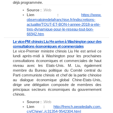
déjà programmée.
Source :
.Web
Lien :
https://www.
observatoiredelafranchise.fr/
indiscretions-
actualite/TOUT-
ET-BON-l-annee-2018-a-ete-
tres-dynamique-pour-le-reseau-
tout-bon-
66942.htm
Le vice-PM chinois Liu He arrive à Washington pour des
consultations économiques et commerciales
Le vice-Premier ministre chinois Liu He est arrivé ce
lundi après-midi à Washington pour les prochaines
consultations économiques et commerciales de haut
niveau avec les Etats-Unis. M. Liu, également
membre du Bureau politique du Comité central du
Parti communiste chinois et chef de la partie chinoise
au dialogue économique global Chine-Etats-Unis,
dirige une délégation composée de membres des
principaux secteurs économiques du gouvernement
chinois.
Source :
.Web
Lien :
http://french.peopledaily.com.
cn/Chine/../c31354-9542304.
html