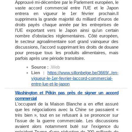
Approuvé mi-décembre par le Parlement européen, le
vaste accord commercial entre l’UE et le Japon
entrera en vigueur le 1er février prochain.Il
supprimera la grande majorité du milliard d’euros de
droits payés chaque année par les entreprises de
l’UE exportant vers le Japon ainsi qu’un certain
nombre d’obstacles réglementaires. Côté européen,
le secteur agroalimentaire sort grand vainqueur des
discussions, l’accord supprimant les droits de douane
pour presque tous les produits alimentaires, mais
parfois après une période transitoire.
Source :
.Web
Lien :
https://www.sillonbelge.be/
3669/../en-
vigueur-le-1er-
fevrier-laccord-commercial-
entre-lue-et-le-japon
Washington et Pékin pas près de signer un accord
commercial
L'occupant de la Maison Blanche a en effet assuré
que les négociations avec la Chine se passaient «
très bien », tout en se refusant à se prononcer sur
l'issue de la guerre commerciale. Les discussions
avaient alors notamment buté sur l'exigence du
président Trump d'une réduction de 200 milliards de