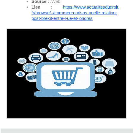
Source :
.Web
Lien :
https://www.actualitesdudroit.
fr/browse/../commerce-visas-
quelle-relation-
post-brexit-
entre-l-ue-et-londres