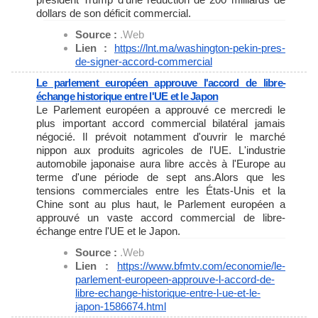
dollars de son déficit commercial.
Source :
.Web
Lien :
https://lnt.ma/washington-
pekin-pres-
de-signer-accord-
commercial
Le parlement européen approuve l'accord de libre-
échange historique entre l'UE et le Japon
Le Parlement européen a approuvé ce mercredi le
plus important accord commercial bilatéral jamais
négocié. Il prévoit notamment d'ouvrir le marché
nippon aux produits agricoles de l'UE. L'industrie
automobile japonaise aura libre accès à l'Europe au
terme d'une période de sept ans.Alors que les
tensions commerciales entre les États-Unis et la
Chine sont au plus haut, le Parlement européen a
approuvé un vaste accord commercial de libre-
échange entre l'UE et le Japon.
Source :
.Web
Lien :
https://www.bfmtv.com/
economie/le-
parlement-
europeen-approuve-l-accord-de-
libre-echange-historique-
entre-l-ue-et-le-
japon-
1586674.html