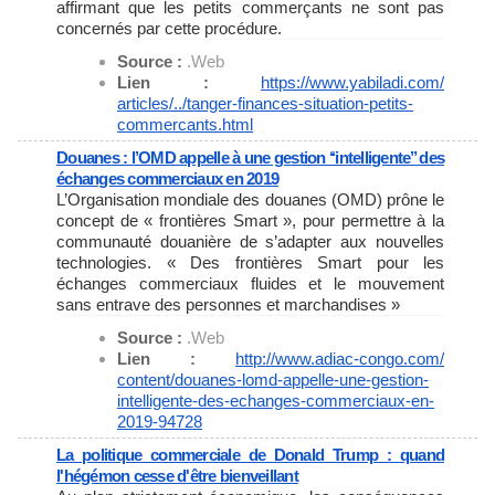
affirmant que les petits commerçants ne sont pas
concernés par cette procédure.
Source :
.Web
Lien :
https://www.yabiladi.com/
articles/../tanger-finances-
situation-petits-
commercants.
html
Douanes : l’OMD appelle à une gestion ‘‘intelligente’’ des
échanges commerciaux en 2019
L’Organisation mondiale des douanes (OMD) prône le
concept de « frontières Smart », pour permettre à la
communauté douanière de s’adapter aux nouvelles
technologies. « Des frontières Smart pour les
échanges commerciaux fluides et le mouvement
sans entrave des personnes et marchandises »
Source :
.Web
Lien :
http://www.adiac-congo.com/
content/douanes-lomd-appelle-
une-gestion-
intelligente-des-
echanges-commerciaux-en-
2019-
94728
La politique commerciale de Donald Trump : quand
l'hégémon cesse d'être bienveillant