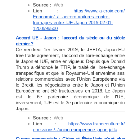
Source :
.Web
Lien :
https://www.la-croix.com/
Economie/../L-accord-voitures-
contre-
fromages-entre-lUE-
Japon-2019-02-01-
1200999500
Accord UE - Japon : l'accord du siècle ou du siècle
dernier ?
Ce vendredi 1er février 2019, le JEFTA, Japan-EU
free trade agreement, l'accord de libre-échange entre
le Japon et l'UE, entre en vigueur. Depuis que Donald
Trump a dénoncé le TTIP, le traité de libre-échange
transpacifique et que le Royaume-Uni envenime ses
relations commerciales avec l'Union Européenne via
le Brexit, les négociations entre le Japon et l'Union
Européenne ont été fructueuses en 2018. Le Japon
est le 6e partenaire économique de l'UE,
inversement, l'UE est le 3e partenaire économique du
Japon.
Source :
.Web
Lien :
https://www.franceculture.fr/
emissions/../union-europeenne-
japon-jefta
Guerre commerciale : Chine et États-Unis n'ont plus