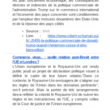
Au plan strictement économique, les conséquences
directes et indirectes de la politique commerciale de
l'administration Trump sur le commerce international
et l'économie des pays concernés sont conditionnées
par l'ampleur des mesures douanières des Etats-Unis
et de la réponse des pays ciblés
Source :
.Web
Lien :
https://www.robert-schuman.eu/
fr/../0495-la-politique-
commerciale-de-donald-
trump-
quand-l-hegemon-cesse-d-etre-
bienveillant
Commerce, visas... : quelle relation post-Brexit entre
l'UE et Londres ?
L'Union européenne et le Royaume-Uni ont rendu
public jeudi un projet de déclaration politique visant à
définir le cadre de leur future relation."Dans ce
contexte, le Royaume-Uni envisagera de s'aligner sur
les règles de l'Union dans les domaines pertinents",
est-il précisé. Mais la portée de tels arrangements
devra refléter la volonté le Royaume-Uni de suivre les
règles et les mécanismes de l'UE, y compris celles
de la Cour de justice de l'Union européenne.