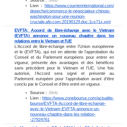
Source :
.Web
Lien :
https://www.
courrierinternational.com/
depeche/commerce-le-
negociateur-chinois-
washington-pour-une-reunion-
cruciale.afp.com.20190129.doc.
1cs71x.xml
EVFTA: Accord de libre-échange avec le Vietnam
(EVFTA) annonce un nouveau chapitre dans les
relations entre le Vietnam et l'UE
L'Accord de libre-échange entre l'Union européenne
et le (EVFTA), qui est en attente de l'approbation du
Conseil et du Parlement européens pour entrer en
vigueur, présente des avantages et des bénéfices
sans précédent pour le Vietnam et l'UE. Une fois
autorisé, l'Accord sera signé et présenté au
Parlement européen pour l'approbation avant d'être
conclu par le Conseil et d'être entré en vigueur.
Source :
.Web
Lien :
https://www.zonebourse.com/
actualite-
bourse/EVFTA-Accord-
de-libre-echange-
avec-le-
Vietnam-EVFTA-annonce-un-
nouveau-chapitre-dans-les-
relation-
-27924761