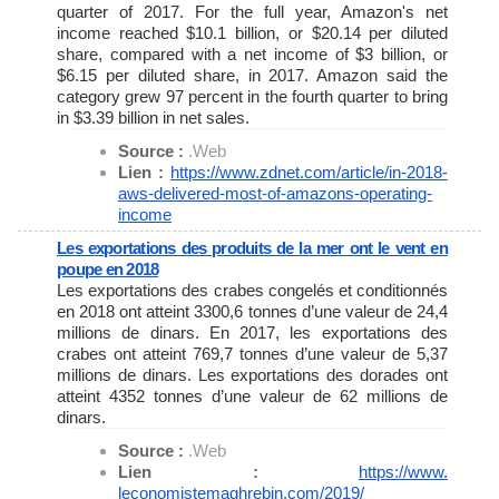
quarter of 2017. For the full year, Amazon's net
income reached $10.1 billion, or $20.14 per diluted
share, compared with a net income of $3 billion, or
$6.15 per diluted share, in 2017. Amazon said the
category grew 97 percent in the fourth quarter to bring
in $3.39 billion in net sales.
Source :
.Web
Lien :
https://www.zdnet.com/article/
in-2018-
aws-delivered-most-of-
amazons-operating-
income
Les exportations des produits de la mer ont le vent en
poupe en 2018
Les exportations des crabes congelés et conditionnés
en 2018 ont atteint 3300,6 tonnes d’une valeur de 24,4
millions de dinars. En 2017, les exportations des
crabes ont atteint 769,7 tonnes d’une valeur de 5,37
millions de dinars. Les exportations des dorades ont
atteint 4352 tonnes d’une valeur de 62 millions de
dinars.
Source :
.Web
Lien :
https://www.
leconomistemaghrebin.com/2019/