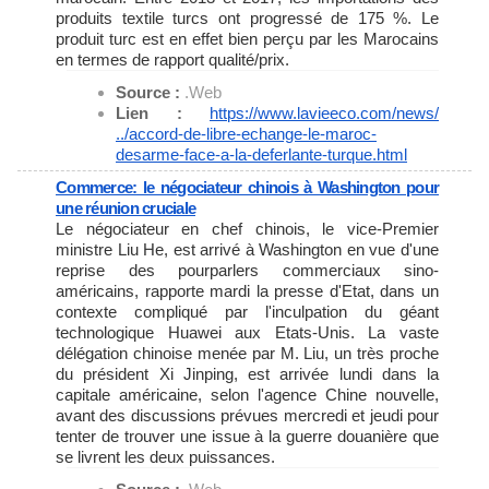
produits textile turcs ont progressé de 175 %. Le
produit turc est en effet bien perçu par les Marocains
en termes de rapport qualité/prix.
Source :
.Web
Lien :
https://www.lavieeco.com/news/
../accord-de-libre-echange-le-
maroc-
desarme-face-a-la-
deferlante-turque.html
Commerce: le négociateur chinois à Washington pour
une réunion cruciale
Le négociateur en chef chinois, le vice-Premier
ministre Liu He, est arrivé à Washington en vue d'une
reprise des pourparlers commerciaux sino-
américains, rapporte mardi la presse d'Etat, dans un
contexte compliqué par l'inculpation du géant
technologique Huawei aux Etats-Unis. La vaste
délégation chinoise menée par M. Liu, un très proche
du président Xi Jinping, est arrivée lundi dans la
capitale américaine, selon l'agence Chine nouvelle,
avant des discussions prévues mercredi et jeudi pour
tenter de trouver une issue à la guerre douanière que
se livrent les deux puissances.