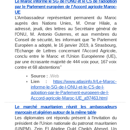
Le Maroc informe le SG de l'ONU et le CS de l'adoption
par le Parlement européen de l'Accord agricole Maroc-
UE
L’Ambassadeur représentant permanent du Maroc
auprès des Nations Unies, M. Omar Hilale, a
adressé, jeudi, des lettres au Secrétaire général de
l’ONU, M. Antonio Guterres, et aux membres du
Conseil de sécurité, les informant que "le Parlement
Européen a adopté, le 16 janvier 2019, à Strasbourg,
l’Echange de Lettres concernant l’Accord Agricole,
conclu entre le Maroc et l’Union Européenne (UE),
par une écrasante majorité de 444 voix pour, 167 voix
contre et 68 abstentions"
Source :
.Web
Lien :
https://www.atlasinfo.fr/Le-
Maroc-
informe-le-SG-de-l-ONU-
et-le-CS-de-l-
adoption-par-le-
Parlement-europeen-de-l-
Accord-agricole-Maroc-UE_
a97463.html
Le marché mauritanien réunit les ambassadeurs
marocain et algérien autour de la même table
Les diplomates ont répondu présent à l’invitation du
président de l’Union nationale du patronat mauritanien
(UNPM), Zein El Abidine Ould Cheikh Ahmed. Un