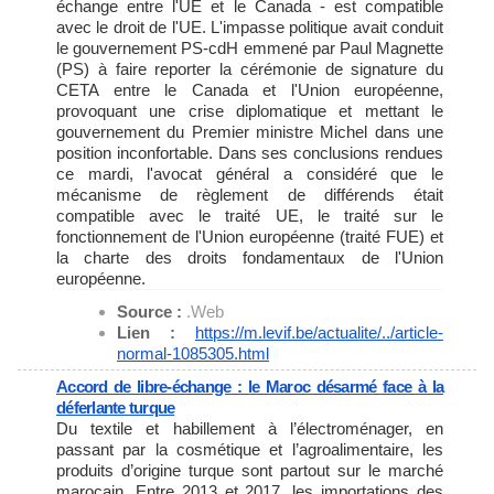
échange entre l'UE et le Canada - est compatible
avec le droit de l'UE. L'impasse politique avait conduit
le gouvernement PS-cdH emmené par Paul Magnette
(PS) à faire reporter la cérémonie de signature du
CETA entre le Canada et l'Union européenne,
provoquant une crise diplomatique et mettant le
gouvernement du Premier ministre Michel dans une
position inconfortable. Dans ses conclusions rendues
ce mardi, l'avocat général a considéré que le
mécanisme de règlement de différends était
compatible avec le traité UE, le traité sur le
fonctionnement de l'Union européenne (traité FUE) et
la charte des droits fondamentaux de l'Union
européenne.
Source :
.Web
Lien :
https://m.levif.be/actualite/.
./article-
normal-1085305.html
Accord de libre-échange : le Maroc désarmé face à la
déferlante turque
Du textile et habillement à l’électroménager, en
passant par la cosmétique et l’agroalimentaire, les
produits d’origine turque sont partout sur le marché
marocain. Entre 2013 et 2017, les importations des