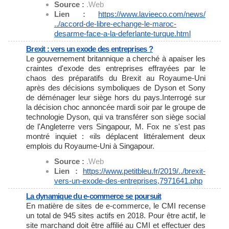
Source :
.Web
Lien :
https://www.lavieeco.com/news/
../accord-de-libre-echange-le-
maroc-
desarme-face-a-la-
deferlante-turque.html
Brexit : vers un exode des entreprises ?
Le gouvernement britannique a cherché à apaiser les
craintes d'exode des entreprises effrayées par le
chaos des préparatifs du Brexit au Royaume-Uni
après des décisions symboliques de Dyson et Sony
de déménager leur siège hors du pays.Interrogé sur
la décision choc annoncée mardi soir par le groupe de
technologie Dyson, qui va transférer son siège social
de l'Angleterre vers Singapour, M. Fox ne s'est pas
montré inquiet : «ils déplacent littéralement deux
emplois du Royaume-Uni à Singapour.
Source :
.Web
Lien :
https://www.petitbleu.fr/2019/
../brexit-
vers-un-exode-des-
entreprises,7971641.php
La dynamique du e-commerce se poursuit
En matière de sites de e-commerce, le CMI recense
un total de 945 sites actifs en 2018. Pour être actif, le
site marchand doit être affilié au CMI et effectuer des