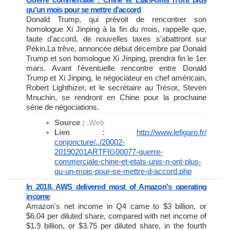
qu'un mois pour se mettre d'accord
Donald Trump, qui prévoit de rencontrer son
homologue Xi Jinping à la fin du mois, rappelle que,
faute d'accord, de nouvelles taxes s'abattront sur
Pékin.La trêve, annoncée début décembre par Donald
Trump et son homologue Xi Jinping, prendra fin le 1er
mars. Avant l'éventuelle rencontre entre Donald
Trump et Xi Jinping, le négociateur en chef américain,
Robert Lighthizer, et le secrétaire au Trésor, Steven
Mnuchin, se rendront en Chine pour la prochaine
série de négociations.
Source :
.Web
Lien :
http://www.lefigaro.fr/
conjoncture/../20002-
20190201ARTFIG00077-guerre-
commerciale-chine-et-etats-
unis-n-ont-plus-
qu-un-mois-
pour-se-mettre-d-accord.php
In 2018, AWS delivered most of Amazon's operating
income
Amazon's net income in Q4 came to $3 billion, or
$6.04 per diluted share, compared with net income of
$1.9 billion, or $3.75 per diluted share, in the fourth