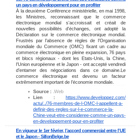
un pays en développement pour en profiter
À la deuxième Conférence ministérielle, en mai 1998,
les Ministres, reconnaissant que le commerce
électronique mondial s'accroissait et créait de
nouvelles possibilités d'échanges, ont adopté la
Déclaration sur le commerce électronique mondial.
Frustrés par l’absence de règles de l’Organisation
mondiale du Commerce (OMC) fixant un cadre au
commerce électronique en pleine expansion, 76 pays
et blocs régionaux - dont les Etats-Unis, la Chine,
l’Union européenne et le Japon - ont accepté vendredi
d’entamer des négociations dans ce domaine.Le
commerce électronique est devenu un facteur
extrêmement important de l’économie mondiale.
Source :
.Web
Lien :
https://www.developpez.com/
actu/../76-membres-de-l-OMC-l-
appellent-a-
definir-des-
regles-sur-l-e-commerce-la-
Chine-veut-etre-consideree-
comme-un-pays-
en-
developpement-pour-en-profiter
En vigueur le 1er février, l’accord commercial entre l’UE
et le Japon - SillonBelge.be