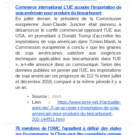
Commerce international L'UE accepte l'importation de
soja américain pour produire du biocarburant
En juillet dernier, le président de la Commission
européenne Jean-Claude Juncker était parvenu à
désamorcer le conflit commercial opposant l'UE aux
USA, en promettant à Donald Trump d'accroître les
importations de soja américain dans l'Union.Mardi, la
Commission européenne a conclu « que les graines
de soja américaines satisfont aux exigences
techniques applicables aux biocarburants dans l'UE
», a-t-elle annoncé dans un communiqué. Selon des
données publiées en janvier par l'UE, les importations
de soja américain ont progressé de 112 % entre juillet
et décembre 2018, comparé à la même période il y a
un an.
Source :
.Web
Lien :
https://www.terre-net.fr/
actualite-
agricole/../l-ue-
accepte-l-importation-de-soja-
americain-pour-produire-du-
biocarburant-
202-144911.html
76 membres de l'OMC l'appellent à définir des règles
sur l'e-commerce, la Chine veut être considérée comme