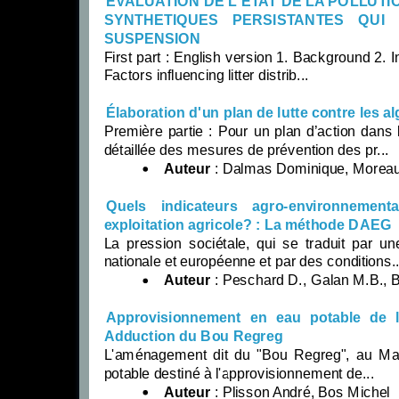
EVALUATION DE L'ETAT DE LA POLLUT
SYNTHETIQUES PERSISTANTES QU
SUSPENSION
First part : English version 1. Background 2. 
Factors influencing litter distrib...
Élaboration d'un plan de lutte contre les a
Première partie : Pour un plan d’action dans
détaillée des mesures de prévention des pr...
Auteur
: Dalmas Dominique, Moreau R
Quels indicateurs agro-environnemen
exploitation agricole? : La méthode DAEG
La pression sociétale, qui se traduit par u
nationale et européenne et par des conditions..
Auteur
: Peschard D., Galan M.B., Boi
Approvisionnement en eau potable de la
Adduction du Bou Regreg
L'aménagement dit du "Bou Regreg", au Mar
potable destiné à l'approvisionnement de...
Auteur
: Plisson André, Bos Michel