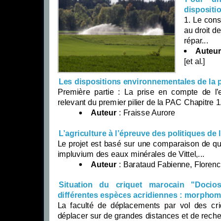
dispositi
1. Le cons
au droit d
répar...
Auteu
[et al.]
Les dispositions environnementales de la 
Première partie : La prise en compte de l’e
relevant du premier pilier de la PAC Chapitre 1.
Auteur
: Fraisse Aurore
L’agriculture à l’épreuve des politiques de l
Le projet est basé sur une comparaison de quat
impluvium des eaux minérales de Vittel,...
Auteur
: Barataud Fabienne, Florence 
Situation du criquet marocain "Docio
différentes espèces acridiennes : morphom
La faculté de déplacements par vol des cri
déplacer sur de grandes distances et de reche