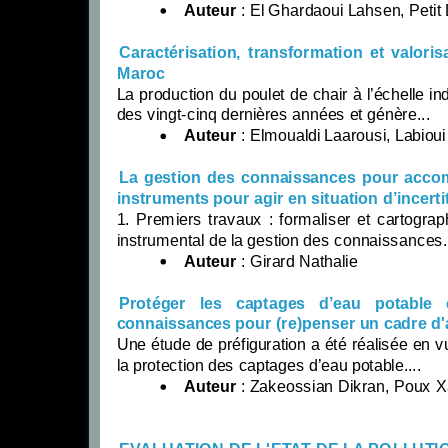
Auteur
: El Ghardaoui Lahsen, Petit D
Caractérisation, transformation et valoris
Maroc
La production du poulet de chair à l’échelle 
des vingt-cinq dernières années et génère...
Auteur
: Elmoualdi Laarousi, Labioui
La gestion des connaissances pour accomp
instruments pour agir en situation d’incert
1. Premiers travaux : formaliser et cartogr
instrumental de la gestion des connaissances.
Auteur
: Girard Nathalie
Protéger les captages d’eau potable c
connaissances pour (re)penser un cadre d'a
Une étude de préfiguration a été réalisée en 
la protection des captages d’eau potable....
Auteur
: Zakeossian Dikran, Poux Xav