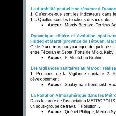
La durabilité peut-elle se résumer à l’usag
1. Qu’est-ce-que sont les indicateurs dans 
1.1. Quelles sont les fonctions des indicate...
Auteur
: Mondy Bernard, Terrieux A
Dynamique côtière et évolution spatio-te
Fnideq et Martil (province de Tétouan, Mar
Cette étude morphodynamique de quelque sites
entre Tétouan et Sebta (Ports de M’diq, Kaby..
Auteur
: El Moutchou Brahim
Les vigilances sanitaires au Maroc : réali
1. Principes de la Vigilance sanitaire 2. 
développement
Auteur
: Soulaymani Bencheikh Rac
La Pollution Atmosphérique dans les Métr
Dans le cadre de l'association METROPOLIS qu
un sous-groupe de travail " Pollution...
Auteur
: Quénel Philippe, Medina Sy