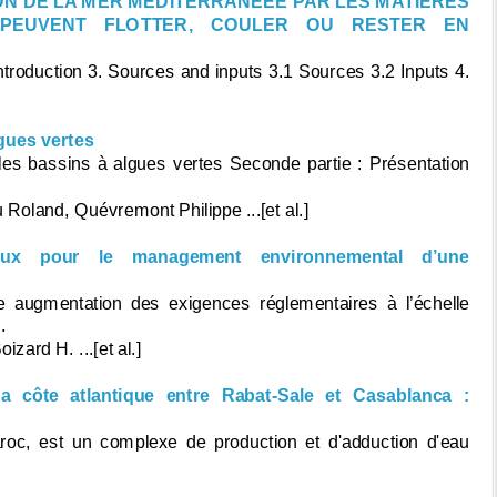
ION DE LA MER MEDITERRANEEE PAR LES MATIERES
I PEUVENT FLOTTER, COULER OU RESTER EN
Introduction 3. Sources and inputs 3.1 Sources 3.2 Inputs 4.
lgues vertes
 les bassins à algues vertes Seconde partie : Présentation
oland, Quévremont Philippe ...[et al.]
taux pour le management environnemental d’une
ne augmentation des exigences réglementaires à l’échelle
.
zard H. ...[et al.]
 côte atlantique entre Rabat-Sale et Casablanca :
oc, est un complexe de production et d'adduction d'eau