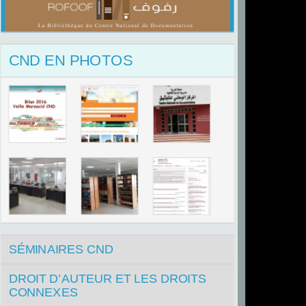
CND EN PHOTOS
SÉMINAIRES CND
DROIT D’AUTEUR ET LES DROITS
CONNEXES