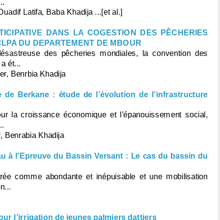
..
if Latifa, Baba Khadija ...[et al.]
TICIPATIVE DANS LA COGESTION DES PÊCHERIES
 CLPA DU DEPARTEMENT DE MBOUR
 désastreuse des pêcheries mondiales, la convention des
 ét...
r, Benrbia Khadija
de Berkane : étude de l’évolution de l’infrastructure
pour la croissance économique et l’épanouissement social,
..
, Benrabia Khadija
u à l'Epreuve du Bassin Versant : Le cas du bassin du
érée comme abondante et inépuisable et une mobilisation
n...
r l’irrigation de jeunes palmiers dattiers