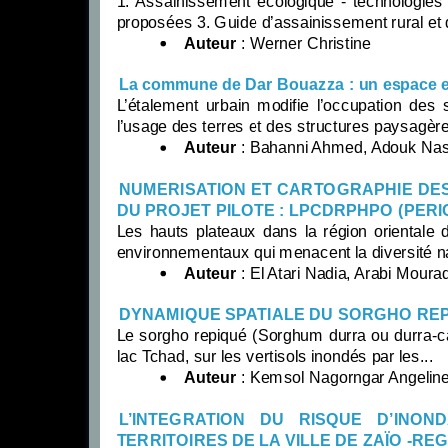
1. Assainissement écologique - technologies
proposées 3. Guide d’assainissement rural et d
Auteur
: Werner Christine
La commune de Dar Bouazza : un espace e
L’étalement urbain modifie l’occupation des
l’usage des terres et des structures paysagère
Auteur
: Bahanni Ahmed, Adouk Nas
NUMERISATION ET CARTOGRAPHIE DES
DU PROJET PILOTE : LPCDRPHPO (PERIO
Les hauts plateaux dans la région orientale
environnementaux qui menacent la diversité na
Auteur
: El Atari Nadia, Arabi Mourad
DYNAMIQUE SPATIALE DU SORGHO REPIQ
Le sorgho repiqué (Sorghum durra ou durra-ca
lac Tchad, sur les vertisols inondés par les...
Auteur
: Kemsol Nagorngar Angeline, 
L’INTEGRATION DU RISQUE D’INO
TERRITOIRES DE LA VILLE DE ZAÏO -R