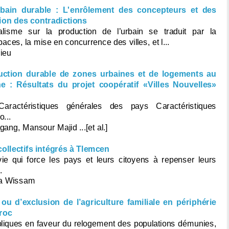
rbain durable : L'enrôlement des concepteurs et des
tion des contradictions
ralisme sur la production de l’urbain se traduit par la
ces, la mise en concurrence des villes, et l...
ieu
ction durable de zones urbaines et de logements au
 : Résultats du projet coopératif «Villes Nouvelles»
aractéristiques générales des pays Caractéristiques
o...
ng, Mansour Majid ...[et al.]
ollectifs intégrés à Tlemcen
ie qui force les pays et leurs citoyens à repenser leurs
.
za Wissam
u d’exclusion de l’agriculture familiale en périphérie
aroc
ubliques en faveur du relogement des populations démunies,