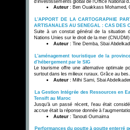
d’investissements global de l’Office National d.
Auteur
: Ben Ouakkass Mohamed, Ouad
L’APPORT DE LA CARTOGRAPHIE PAR
ARTISANALES AU SENEGAL : CAS DES
Suite à un constat général de la situation
Nations Unies sur le droit de la mer (CNUDM) a
Auteur
: Tine Demba, Sbai Abdelkade
L’aménagement touristique de la province 
d’hébergement par le SIG
Le tourisme offre une alternative optimale 
surtout dans les milieux ruraux. Grâce au bes.
Auteur
: Milhi Sami, Sbai Abdelkader
La Gestion Intégrée des Ressources en Ea
Tensift au Maroc
Jusqu’à un passé récent, l’eau était consid
accrue était la réponse donnée à l’augmentatio
Auteur
: Tanouti Oumaima
Performances du goutte à goutte enterré pou