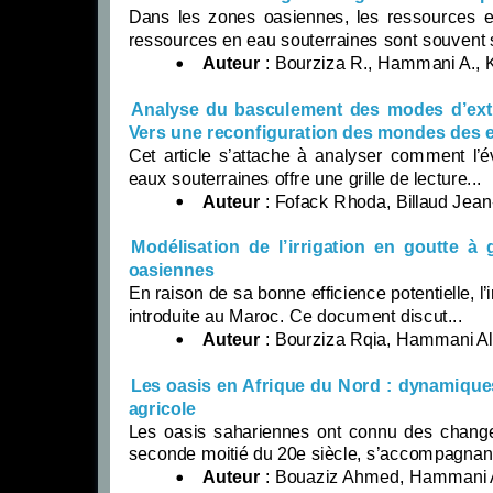
Dans les zones oasiennes, les ressources en
ressources en eau souterraines sont souvent s
Auteur
: Bourziza R., Hammani A., Kup
Analyse du basculement des modes d’extr
Vers une reconfiguration des mondes des 
Cet article s’attache à analyser comment l’é
eaux souterraines offre une grille de lecture...
Auteur
: Fofack Rhoda, Billaud Jean-P
Modélisation de l’irrigation en goutte à 
oasiennes
En raison de sa bonne efficience potentielle, l
introduite au Maroc. Ce document discut...
Auteur
: Bourziza Rqia, Hammani Ali, 
Les oasis en Afrique du Nord : dynamiques 
agricole
Les oasis sahariennes ont connu des changem
seconde moitié du 20e siècle, s’accompagnant
Auteur
: Bouaziz Ahmed, Hammani A