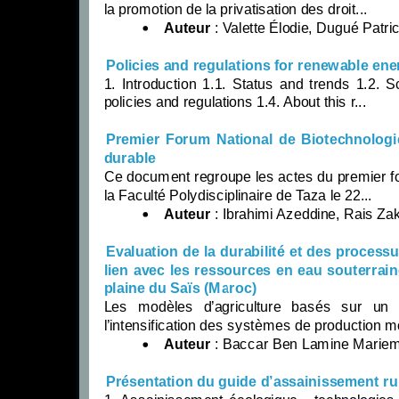
la promotion de la privatisation des droit...
Auteur
: Valette Élodie, Dugué Patri
Policies and regulations for renewable ene
1. Introduction 1.1. Status and trends 1.2. 
policies and regulations 1.4. About this r...
Premier Forum National de Biotechnologi
durable
Ce document regroupe les actes du premier fo
la Faculté Polydisciplinaire de Taza le 22...
Auteur
: Ibrahimi Azeddine, Rais Zaki
Evaluation de la durabilité et des processu
lien avec les ressources en eau souterraine
plaine du Saïs (Maroc)
Les modèles d’agriculture basés sur un 
l’intensification des systèmes de production mo
Auteur
: Baccar Ben Lamine Marie
Présentation du guide d’assainissement rur