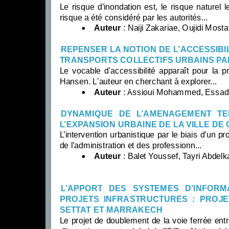
Le risque d’inondation est, le risque naturel 
risque a été considéré par les autorités...
Auteur
: Naiji Zakariae, Oujidi Most
REPENSER LA NOTION DE L’ACCESSIBIL
TRANSPORTS COLLECTIFS URBAINS PAR
Le vocable d'accessibilité apparaît pour la p
Hansen. L'auteur en cherchant à explorer...
Auteur
: Assioui Mohammed, Essadde
DYNAMIQUE DE L’AMENAGEMENT TE
L’EXPANSION URBAINE DE LA VILLE DE 
L’intervention urbanistique par le biais d’un p
de l’administration et des professionn...
Auteur
: Balet Youssef, Tayri Abdel
L’APPORT DES SYSTEMES D’INFOR
PROJETS INFRASTRUCTURES : PROJ
SETTAT ET MARRAKECH
Le projet de doublement de la voie ferrée e