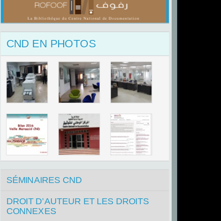
CND EN PHOTOS
SÉMINAIRES CND
DROIT D’AUTEUR ET LES DROITS
CONNEXES