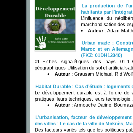
La production de l'u
habitants par l'intégra
L’influence du néolibé
marchandisation des espa
Auteur
: Adam Matth
Urban made : Constru
Maroc et en Allemagne
(FKZ: 01DH12040)
01_Fiches signalétiques des pays 01-1_C
géographiques Utilisation du sol et artificialisati
Auteur
: Grausam Michael, Rid Wolfga
Habitat Durable : Cas d’étude : logements c
Le développement durable est à l'ordre de v
pratiques, leurs techniques, leurs technologie..
Auteur
: Armouche Darine, Bouma
L’urbanisation, facteur de développement o
des villes : Le cas de la ville de Meknès, M
Des facteurs variés tels que les politiques p