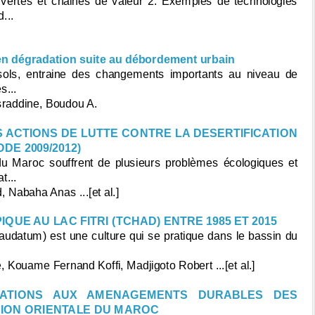
 vertes et chaines de valeur 2. Exemples de technologies
...
n dégradation suite au débordement urbain
 sols, entraine des changements importants au niveau de
s...
raddine, Boudou A.
 ACTIONS DE LUTTE CONTRE LA DESERTIFICATION
DE 2009/2012)
 du Maroc souffrent de plusieurs problèmes écologiques et
t...
, Nabaha Anas ...[et al.]
UE AU LAC FITRI (TCHAD) ENTRE 1985 ET 2015
udatum) est une culture qui se pratique dans le bassin du
Kouame Fernand Koffi, Madjigoto Robert ...[et al.]
NDATIONS AUX AMENAGEMENTS DURABLES DES
EGION ORIENTALE DU MAROC