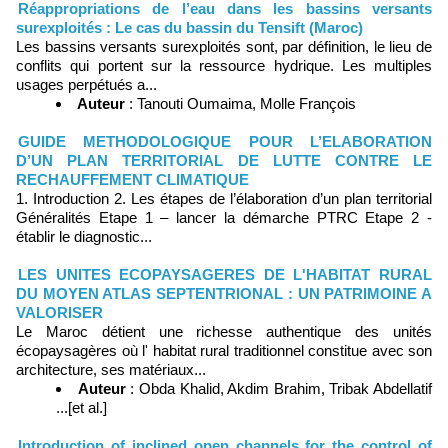
Réappropriations de l’eau dans les bassins versants
surexploités : Le cas du bassin du Tensift (Maroc)
Les bassins versants surexploités sont, par définition, le lieu de
conflits qui portent sur la ressource hydrique. Les multiples
usages perpétués a...
Auteur
: Tanouti Oumaima, Molle François
GUIDE METHODOLOGIQUE POUR L’ELABORATION
D’UN PLAN TERRITORIAL DE LUTTE CONTRE LE
RECHAUFFEMENT CLIMATIQUE
1. Introduction 2. Les étapes de l’élaboration d’un plan territorial
Généralités Etape 1 – lancer la démarche PTRC Etape 2 -
établir le diagnostic...
LES UNITES ECOPAYSAGERES DE L'HABITAT RURAL
DU MOYEN ATLAS SEPTENTRIONAL : UN PATRIMOINE A
VALORISER
Le Maroc détient une richesse authentique des unités
écopaysagères où l' habitat rural traditionnel constitue avec son
architecture, ses matériaux...
Auteur
: Obda Khalid, Akdim Brahim, Tribak Abdellatif
...[et al.]
Introduction of inclined open channels for the control of