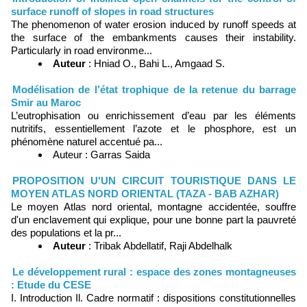
surface runoff of slopes in road structures
The phenomenon of water erosion induced by runoff speeds at
the surface of the embankments causes their instability.
Particularly in road environme...
Auteur
: Hniad O., Bahi L., Amgaad S.
Modélisation de l’état trophique de la retenue du barrage
Smir au Maroc
L’eutrophisation ou enrichissement d’eau par les éléments
nutritifs, essentiellement l’azote et le phosphore, est un
phénomène naturel accentué pa...
Auteur : Garras Saida
PROPOSITION U'UN CIRCUIT TOURISTIQUE DANS LE
MOYEN ATLAS NORD ORIENTAL (TAZA - BAB AZHAR)
Le moyen Atlas nord oriental, montagne accidentée, souffre
d'un enclavement qui explique, pour une bonne part la pauvreté
des populations et la pr...
Auteur
: Tribak Abdellatif, Raji Abdelhalk
Le développement rural : espace des zones montagneuses
: Etude du CESE
I. Introduction Il. Cadre normatif : dispositions constitutionnelles