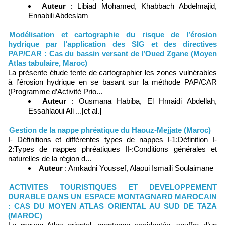
Auteur
: Libiad Mohamed, Khabbach Abdelmajid,
Ennabili Abdeslam
Modélisation et cartographie du risque de l’érosion
hydrique par l’application des SIG et des directives
PAP/CAR : Cas du bassin versant de l’Oued Zgane (Moyen
Atlas tabulaire, Maroc)
La présente étude tente de cartographier les zones vulnérables
à l’érosion hydrique en se basant sur la méthode PAP/CAR
(Programme d’Activité Prio...
Auteur
: Ousmana Habiba, El Hmaidi Abdellah,
Essahlaoui Ali ...[et al.]
Gestion de la nappe phréatique du Haouz-Mejjate (Maroc)
I- Définitions et différentes types de nappes I-1:Définition I-
2:Types de nappes phréatiques II-:Conditions générales et
naturelles de la région d...
Auteur
: Amkadni Youssef, Alaoui Ismaili Soulaimane
ACTIVITES TOURISTIQUES ET DEVELOPPEMENT
DURABLE DANS UN ESPACE MONTAGNARD MAROCAIN
: CAS DU MOYEN ATLAS ORIENTAL AU SUD DE TAZA
(MAROC)