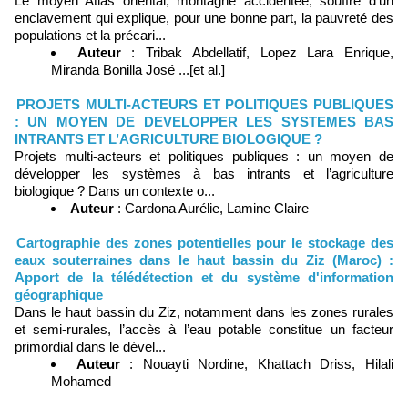
Le moyen Atlas oriental, montagne accidentée, souffre d’un
enclavement qui explique, pour une bonne part, la pauvreté des
populations et la précari...
Auteur
: Tribak Abdellatif, Lopez Lara Enrique,
Miranda Bonilla José ...[et al.]
PROJETS MULTI-ACTEURS ET POLITIQUES PUBLIQUES
: UN MOYEN DE DEVELOPPER LES SYSTEMES BAS
INTRANTS ET L’AGRICULTURE BIOLOGIQUE ?
Projets multi-acteurs et politiques publiques : un moyen de
développer les systèmes à bas intrants et l’agriculture
biologique ? Dans un contexte o...
Auteur
: Cardona Aurélie, Lamine Claire
Cartographie des zones potentielles pour le stockage des
eaux souterraines dans le haut bassin du Ziz (Maroc) :
Apport de la télédétection et du système d'information
géographique
Dans le haut bassin du Ziz, notamment dans les zones rurales
et semi-rurales, l’accès à l’eau potable constitue un facteur
primordial dans le dével...
Auteur
: Nouayti Nordine, Khattach Driss, Hilali
Mohamed