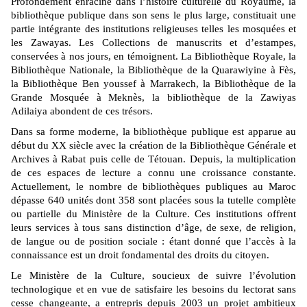
Profondément enraciné dans l’histoire culturelle du Royaume, la
bibliothèque publique dans son sens le plus large, constituait une
partie intégrante des institutions religieuses telles les mosquées et
les Zawayas. Les Collections de manuscrits et d’estampes,
conservées à nos jours, en témoignent. La Bibliothèque Royale, la
Bibliothèque Nationale, la Bibliothèque de la Quarawiyine à Fès,
la Bibliothèque Ben youssef à Marrakech, la Bibliothèque de la
Grande Mosquée à Meknès, la bibliothèque de la Zawiyas
Adilaiya abondent de ces trésors.
Dans sa forme moderne, la bibliothèque publique est apparue au
début du XX siècle avec la création de la Bibliothèque Générale et
Archives à Rabat puis celle de Tétouan. Depuis, la multiplication
de ces espaces de lecture a connu une croissance constante.
Actuellement, le nombre de bibliothèques publiques au Maroc
dépasse 640 unités dont 358 sont placées sous la tutelle complète
ou partielle du Ministère de la Culture. Ces institutions offrent
leurs services à tous sans distinction d’âge, de sexe, de religion,
de langue ou de position sociale : étant donné que l’accès à la
connaissance est un droit fondamental des droits du citoyen.
Le Ministère de la Culture, soucieux de suivre l’évolution
technologique et en vue de satisfaire les besoins du lectorat sans
cesse changeante, a entrepris depuis 2003 un projet ambitieux