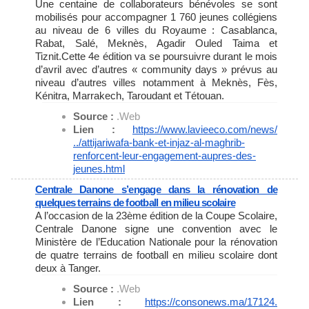
Une centaine de collaborateurs bénévoles se sont
mobilisés pour accompagner 1 760 jeunes collégiens
au niveau de 6 villes du Royaume : Casablanca,
Rabat, Salé, Meknès, Agadir Ouled Taima et
Tiznit.Cette 4e édition va se poursuivre durant le mois
d’avril avec d’autres « community days » prévus au
niveau d’autres villes notamment à Meknès, Fès,
Kénitra, Marrakech, Taroudant et Tétouan.
Source :
.Web
Lien :
https://www.lavieeco.com/news/
../attijariwafa-bank-et-injaz-
al-maghrib-
renforcent-leur-
engagement-aupres-des-
jeunes.
html
Centrale Danone s’engage dans la rénovation de
quelques terrains de football en milieu scolaire
A l’occasion de la 23ème édition de la Coupe Scolaire,
Centrale Danone signe une convention avec le
Ministère de l’Education Nationale pour la rénovation
de quatre terrains de football en milieu scolaire dont
deux à Tanger.
Source :
.Web
Lien :
https://consonews.ma/17124.