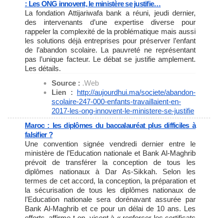
: Les ONG innovent, le ministère se justifie…
La fondation Attijariwafa bank a réuni, jeudi dernier,
des intervenants d’une expertise diverse pour
rappeler la complexité de la problématique mais aussi
les solutions déjà entreprises pour préserver l’enfant
de l’abandon scolaire. La pauvreté ne représentant
pas l’unique facteur. Le débat se justifie amplement.
Les détails.
Source :
.Web
Lien :
http://aujourdhui.ma/societe/
abandon-
scolaire-247-000-
enfants-travaillaient-en-
2017-
les-ong-innovent-le-ministere-
se-justifie
Maroc : les diplômes du baccalauréat plus difficiles à
falsifier ?
Une convention signée vendredi dernier entre le
ministère de l’Education nationale et Bank Al-Maghrib
prévoit de transférer la conception de tous les
diplômes nationaux à Dar As-Sikkah. Selon les
termes de cet accord, la conception, la préparation et
la sécurisation de tous les diplômes nationaux de
l’Education nationale sera dorénavant assurée par
Bank Al-Maghrib et ce pour un délai de 10 ans. Les
efforts, affirme-t-on, visent à « renforcer les certificats