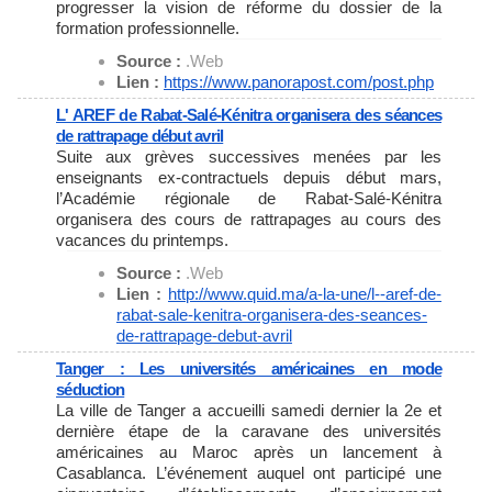
progresser la vision de réforme du dossier de la
formation professionnelle.
Source :
.Web
Lien :
https://www.panorapost.com/
post.php
L' AREF de Rabat-Salé-Kénitra organisera des séances
de rattrapage début avril
Suite aux grèves successives menées par les
enseignants ex-contractuels depuis début mars,
l’Académie régionale de Rabat-Salé-Kénitra
organisera des cours de rattrapages au cours des
vacances du printemps.
Source :
.Web
Lien :
http://www.quid.ma/a-la-une/l-
-aref-de-
rabat-sale-kenitra-
organisera-des-seances-
de-
rattrapage-debut-avril
Tanger : Les universités américaines en mode
séduction
La ville de Tanger a accueilli samedi dernier la 2e et
dernière étape de la caravane des universités
américaines au Maroc après un lancement à
Casablanca. L’événement auquel ont participé une