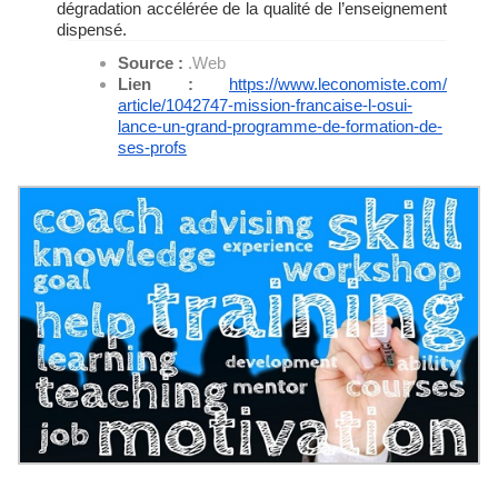
dégradation accélérée de la qualité de l’enseignement
dispensé.
Source :
.Web
Lien :
https://www.leconomiste.com/
article/1042747-mission-
francaise-l-osui-
lance-un-
grand-programme-de-formation-
de-
ses-profs