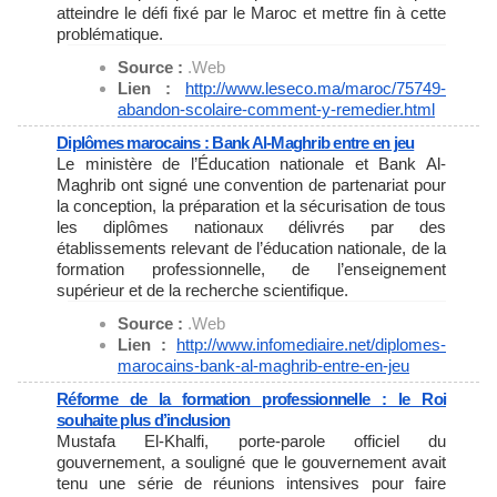
atteindre le défi fixé par le Maroc et mettre fin à cette
problématique.
Source :
.Web
Lien :
http://www.leseco.ma/maroc/
75749-
abandon-scolaire-
comment-y-remedier.html
Diplômes marocains : Bank Al-Maghrib entre en jeu
Le ministère de l’Éducation nationale et Bank Al-
Maghrib ont signé une convention de partenariat pour
la conception, la préparation et la sécurisation de tous
les diplômes nationaux délivrés par des
établissements relevant de l’éducation nationale, de la
formation professionnelle, de l’enseignement
supérieur et de la recherche scientifique.
Source :
.Web
Lien :
http://www.infomediaire.net/
diplomes-
marocains-bank-al-
maghrib-entre-en-jeu
Réforme de la formation professionnelle : le Roi
souhaite plus d’inclusion
Mustafa El-Khalfi, porte-parole officiel du
gouvernement, a souligné que le gouvernement avait
tenu une série de réunions intensives pour faire