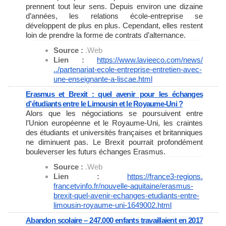
prennent tout leur sens. Depuis environ une dizaine
d’années, les relations école-entreprise se
développent de plus en plus. Cependant, elles restent
loin de prendre la forme de contrats d’alternance.
Source :
.Web
Lien :
https://www.lavieeco.com/news/
../partenariat-ecole-
entreprise-entretien-avec-
une-
enseignante-a-liscae.html
Erasmus et Brexit : quel avenir pour les échanges
d’étudiants entre le Limousin et le Royaume-Uni ?
Alors que les négociations se poursuivent entre
l’Union européenne et le Royaume-Uni, les craintes
des étudiants et universités françaises et britanniques
ne diminuent pas. Le Brexit pourrait profondément
bouleverser les futurs échanges Erasmus.
Source :
.Web
Lien :
https://france3-regions.
francetvinfo.fr/nouvelle-
aquitaine/erasmus-
brexit-quel-
avenir-echanges-etudiants-
entre-
limousin-royaume-uni-
1649002.html
Abandon scolaire – 247.000 enfants travaillaient en 2017