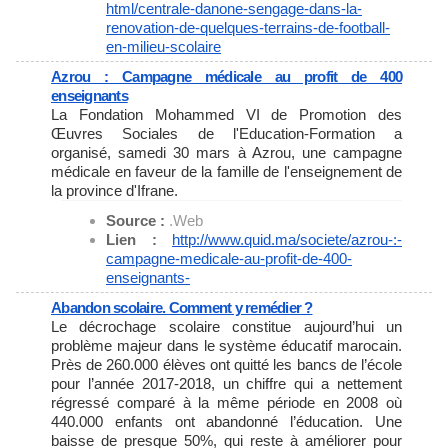
html/centrale-danone-sengage-
dans-la-
renovation-de-
quelques-terrains-de-football-
en-milieu-scolaire
Azrou : Campagne médicale au profit de 400
enseignants
La Fondation Mohammed VI de Promotion des
Œuvres Sociales de l'Education-Formation a
organisé, samedi 30 mars à Azrou, une campagne
médicale en faveur de la famille de l'enseignement de
la province d'Ifrane.
Source :
.Web
Lien :
http://www.quid.ma/societe/
azrou-:-
campagne-medicale-au-
profit-de-400-
enseignants-
Abandon scolaire. Comment y remédier ?
Le décrochage scolaire constitue aujourd’hui un
problème majeur dans le système éducatif marocain.
Près de 260.000 élèves ont quitté les bancs de l’école
pour l’année 2017-2018, un chiffre qui a nettement
régressé comparé à la même période en 2008 où
440.000 enfants ont abandonné l’éducation. Une
baisse de presque 50%, qui reste à améliorer pour