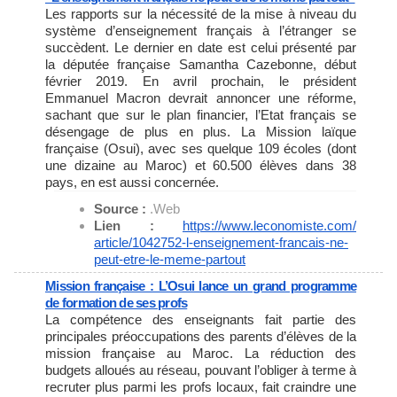
Les rapports sur la nécessité de la mise à niveau du
système d’enseignement français à l’étranger se
succèdent. Le dernier en date est celui présenté par
la députée française Samantha Cazebonne, début
février 2019. En avril prochain, le président
Emmanuel Macron devrait annoncer une réforme,
sachant que sur le plan financier, l’Etat français se
désengage de plus en plus. La Mission laïque
française (Osui), avec ses quelque 109 écoles (dont
une dizaine au Maroc) et 60.500 élèves dans 38
pays, en est aussi concernée.
Source :
.Web
Lien :
https://www.leconomiste.com/
article/1042752-l-
enseignement-francais-ne-
peut-
etre-le-meme-partout
Mission française : L’Osui lance un grand programme
de formation de ses profs
La compétence des enseignants fait partie des
principales préoccupations des parents d’élèves de la
mission française au Maroc. La réduction des
budgets alloués au réseau, pouvant l’obliger à terme à
recruter plus parmi les profs locaux, fait craindre une