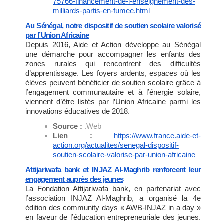
75766-financement-de-l-
enseignement-des-
milliards-
partis-en-fumee.html
Au Sénégal, notre dispositif de soutien scolaire valorisé
par l’Union Africaine
Depuis 2016, Aide et Action développe au Sénégal
une démarche pour accompagner les enfants des
zones rurales qui rencontrent des difficultés
d’apprentissage. Les foyers ardents, espaces où les
élèves peuvent bénéficier de soutien scolaire grâce à
l’engagement communautaire et à l’énergie solaire,
viennent d’être listés par l’Union Africaine parmi les
innovations éducatives de 2018.
Source :
.Web
Lien :
https://www.france.aide-et-
action.org/actualites/senegal-
dispositif-
soutien-scolaire-
valorise-par-union-africaine
Attijariwafa bank et INJAZ Al-Maghrib renforcent leur
engagement auprès des jeunes
La Fondation Attijariwafa bank, en partenariat avec
l’association INJAZ Al-Maghrib, a organisé la 4e
édition des community days « AWB-INJAZ in a day »
en faveur de l’éducation entrepreneuriale des jeunes.