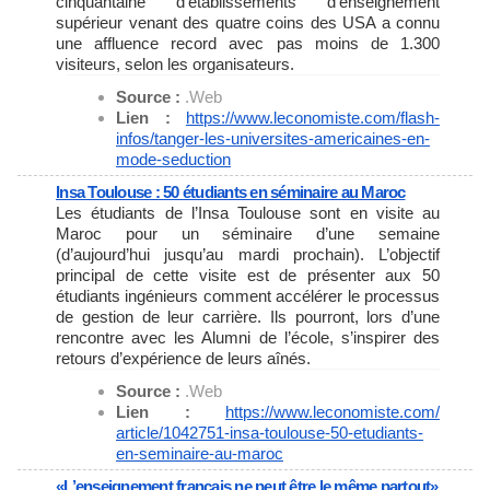
cinquantaine d’établissements d’enseignement
supérieur venant des quatre coins des USA a connu
une affluence record avec pas moins de 1.300
visiteurs, selon les organisateurs.
Source :
.Web
Lien :
https://www.leconomiste.com/
flash-
infos/tanger-les-
universites-americaines-en-
mode-seduction
Insa Toulouse : 50 étudiants en séminaire au Maroc
Les étudiants de l’Insa Toulouse sont en visite au
Maroc pour un séminaire d’une semaine
(d’aujourd’hui jusqu’au mardi prochain). L’objectif
principal de cette visite est de présenter aux 50
étudiants ingénieurs comment accélérer le processus
de gestion de leur carrière. Ils pourront, lors d’une
rencontre avec les Alumni de l’école, s’inspirer des
retours d’expérience de leurs aînés.
Source :
.Web
Lien :
https://www.leconomiste.com/
article/1042751-insa-toulouse-
50-etudiants-
en-seminaire-au-
maroc
«L’enseignement français ne peut être le même partout»