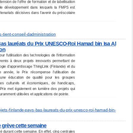
ension de l’offre de formation et de labellisation
 de développement dans lesquels la FMPS est
enariats décisives dans l’avenir du préscolaire
-tient-conseil-
dadministration
Bas lauréats du Prix UNESCO-Roi Hamad bin Isa Al
ion
l'utilisation des technologies de l'information
remis à deux projets innovants permettant de
ologie d’apprentissage ThingLink (Finlande) et du
année, le Prix récompense l’utilisation de
 une éducation de qualité pour les groupes
les culturels et économiques, de handicaps,
e Prix met également en lumière des projets qui
uramment utilisées et applications de pointe.
ojets-finlande-pays-bas-
laureats-du-prix-unesco-roi-
hamad-bin-
e grève cette semaine
 durant cette semaine. En effet, cinq centrales