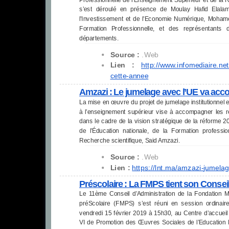
s’est déroulé en présence de Moulay Hafid Elalam
l’Investissement et de l’Economie Numérique, Mohame
Formation Professionnelle, et des représentants
départements.
Source :
.Web
Lien :
http://www.infomediaire.net
cette-annee
Amzazi : Le jumelage avec l’UE va acc
La mise en œuvre du projet de jumelage institutionnel e
à l’enseignement supérieur vise à accompagner les r
dans le cadre de la vision stratégique de la réforme 2
de l’Éducation nationale, de la Formation professio
Recherche scientifique, Said Amzazi.
Source :
.Web
Lien :
https://lnt.ma/amzazi-
jumelag
Préscolaire : La FMPS tient son Consei
Le 11ème Conseil d’Administration de la Fondation M
préScolaire (FMPS) s’est réuni en session ordinai
vendredi 15 février 2019 à 15h30, au Centre d’accue
VI de Promotion des Œuvres Sociales de l’Education F