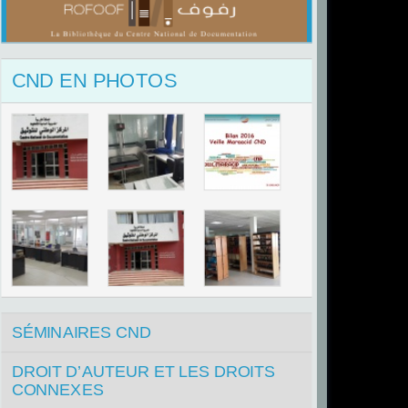
CND EN PHOTOS
SÉMINAIRES CND
DROIT D’AUTEUR ET LES DROITS
CONNEXES