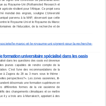
mique au Royaume-Uni (Rothamsted Research et
 agricole résilient pour l’Afrique. Ce projet sera
é mondial des engrais, souligne L’Université
iqué parvenu à la MAP, observant que cette
ons entre le Royaume-Uni et le Royaume du Maroc
s domaines de l'éducation, de la recherche et de
societe/le-
maroc-et-le-royaume-uni-
signent-pour-la-recherche-
e formation universitaire spécialisé dans les oasis
cialisé dans les questions des oasis est devenue
r des jeunes capables de rendre compte de la
dation. C’est l’une des recommandations de la
enue à Zagora du 28 au 3 mars sous le thème :
elles perspectives?». Les zones oasiennes, lit-
mandent désormais une formation supérieure en
es différentes formes de la vie oasienne de
éfis des changements climatiques et se mettre
 il y a trois ans à Marrakech, appelant à des