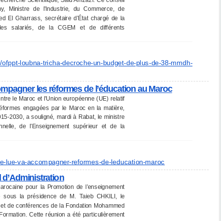
y, Ministre de l’Industrie, du Commerce, de
d El Gharrass, secrétaire d’État chargé de la
 des salariés, de la CGEM et de différents
/
ofppt-loubna-tricha-decroche-
un-budget-de-plus-de-38-mmdh-
ompagner les réformes de l’éducation au Maroc
ntre le Maroc et l’Union européenne (UE) relatif
éformes engagées par le Maroc en la matière,
015-2030, a souligné, mardi à Rabat, le ministre
nnelle, de l’Enseignement supérieur et de la
e-lue-va-accompagner-
reformes-de-leducation-maroc
l d’Administration
arocaine pour la Promotion de l’enseignement
re sous la présidence de M. Taieb CHKILI, le
il et de conférences de la Fondation Mohammed
ormation. Cette réunion a été particulièrement