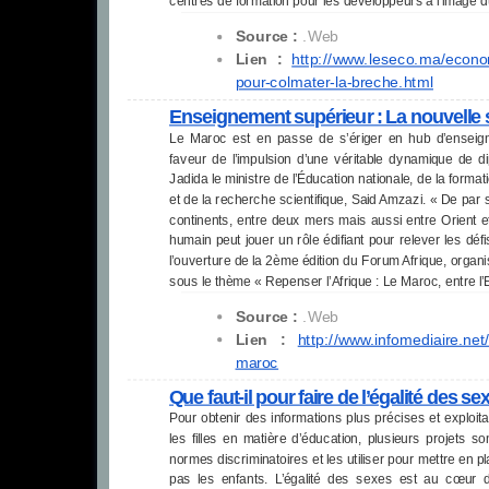
centres de formation pour les développeurs à l’image
Source :
.Web
Lien :
http://www.leseco.ma/econo
pour-colmater-la-breche.html
Enseignement supérieur : La nouvelle s
Le Maroc est en passe de s’ériger en hub d’enseigne
faveur de l’impulsion d’une véritable dynamique de dip
Jadida le ministre de l’Éducation nationale, de la forma
et de la recherche scientifique, Said Amzazi. « De par
continents, entre deux mers mais aussi entre Orient e
humain peut jouer un rôle édifiant pour relever les déf
l’ouverture de la 2ème édition du Forum Afrique, organi
sous le thème « Repenser l’Afrique : Le Maroc, entre l’
Source :
.Web
Lien :
http://www.infomediaire.net
maroc
Que faut-il pour faire de l’égalité des s
Pour obtenir des informations plus précises et exploit
les filles en matière d’éducation, plusieurs projets 
normes discriminatoires et les utiliser pour mettre en 
pas les enfants. L’égalité des sexes est au cœu