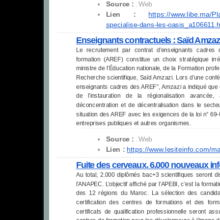
Source :
.Web
Lien :
https://www.libe.ma/Pl
specialise-dans-les-oasis_
a106611.h
Enseignants contractuels : Saïd Amzazi
Le recrutement par contrat d’enseignants cadres 
formation (AREF) constitue un choix stratégique irré
ministre de l’Éducation nationale, de la Formation prof
Recherche scientifique, Saïd Amzazi. Lors d’une conf
enseignants cadres des AREF”, Amzazi a indiqué que c
de l’instauration de la régionalisation avancé
déconcentration et de décentralisation dans le secteur
situation des AREF avec les exigences de la loi n° 69-00
entreprises publiques et autres organismes.
Source :
.Web
Lien :
https://www.lesiteinfo.com/
ma
Fuite des cerveaux. 6.000 nouveaux inf
Au total, 2.000 diplômés bac+3 scientifiques seront d
l’ANAPEC. L’objectif affiché par l’APEBI, c’est la form
des 12 régions du Maroc. La sélection des candidats,
certification des centres de formations et des for
certificats de qualification professionnelle seront 