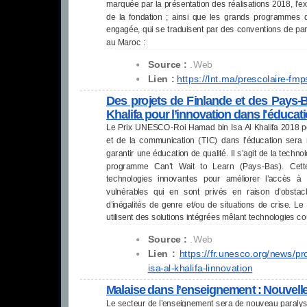
marquée par la présentation des réalisations 2018, l’ext
de la fondation ; ainsi que les grands programmes
engagée, qui se traduisent par des conventions de part
au Maroc :
Source :
.Web
Lien :
https://lnt.ma/prescolaire-
fmps
Des projets de Finlande et des Pays-
Khalifa pour l’innovation dans l'éducat
Le Prix UNESCO-Roi Hamad bin Isa Al Khalifa 2018 pour 
et de la communication (TIC) dans l'éducation sera 
garantir une éducation de qualité. Il s’agit de la techn
programme Can’t Wait to Learn (Pays-Bas). Cette 
technologies innovantes pour améliorer l’accès à
vulnérables qui en sont privés en raison d’obstac
d’inégalités de genre et/ou de situations de crise. L
utilisent des solutions intégrées mêlant technologies co
Source :
.Web
Lien :
https://fr.unesco.org/news/
pr
isa-al-khalifa-
linnovation
Malaise dans l’enseignement : Nouvell
Le secteur de l’enseignement sera de nouveau paralysé