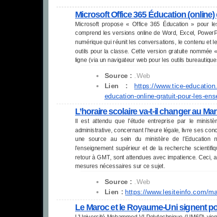
Microsoft Office 365 Éducation (online) 
Microsoft propose « Office 365 Éducation » pour les
comprend les versions online de Word, Excel, PowerP
numérique qui réunit les conversations, le contenu et le
outils pour la classe. Cette version gratuite nommée 
ligne (via un navigateur web pour les outils bureautiq
Source :
.Web
Lien :
https://www.tice-education.
education-online-
gratuit-pour-les-ens
L’horaire scolaire va-t-il changer au Ma
Il est attendu que l’étude entreprise par le minist
administrative, concernant l’heure légale, livre ses con
une source au sein du ministère de l’Education na
l’enseignement supérieur et de la recherche scientifi
retour à GMT, sont attendues avec impatience. Ceci, afi
mesures nécessaires sur ce sujet.
Source :
.Web
Lien :
https://www.lesiteinfo.com/
ma
Le Maroc et le Royaume-Uni signent p
L’Université Mohammed VI Polytechnique (UM6P) vient