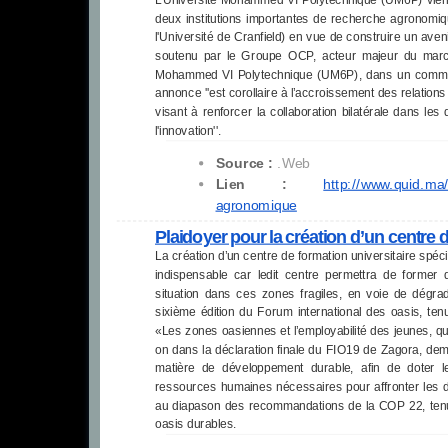
deux institutions importantes de recherche agrono
l'Université de Cranfield) en vue de construire un avenir
soutenu par le Groupe OCP, acteur majeur du march
Mohammed VI Polytechnique (UM6P), dans un commun
annonce ''est corollaire à l’accroissement des relati
visant à renforcer la collaboration bilatérale dans le
l'innovation''.
Source :
.Web
Lien :
http://www.quid.ma/
agronomique
Plaidoyer pour la création d’un centre d
La création d’un centre de formation universitaire spé
indispensable car ledit centre permettra de forme
situation dans ces zones fragiles, en voie de dégra
sixième édition du Forum international des oasis, t
«Les zones oasiennes et l’employabilité des jeunes, qu
on dans la déclaration finale du FIO19 de Zagora, de
matière de développement durable, afin de doter l
ressources humaines nécessaires pour affronter les d
au diapason des recommandations de la COP 22, tenue
oasis durables.