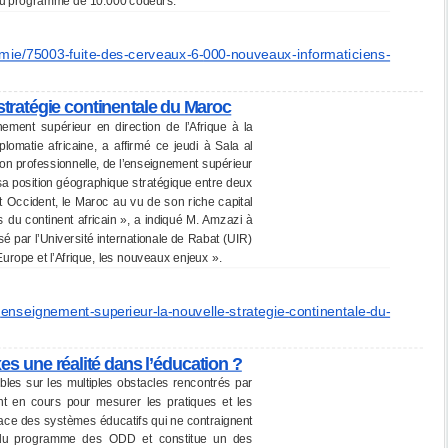
 du programme de 10.000 codeurs.
mie/
75003-fuite-des-cerveaux-6-
000-nouveaux-informaticiens-
tratégie continentale du Maroc
ment supérieur en direction de l’Afrique à la
lomatie africaine, a affirmé ce jeudi à Sala al
tion professionnelle, de l’enseignement supérieur
 sa position géographique stratégique entre deux
t Occident, le Maroc au vu de son riche capital
is du continent africain », a indiqué M. Amzazi à
sé par l’Université internationale de Rabat (UIR)
Europe et l’Afrique, les nouveaux enjeux ».
/
enseignement-superieur-la-
nouvelle-strategie-
continentale-du-
exes une réalité dans l’éducation ?
ables sur les multiples obstacles rencontrés par
sont en cours pour mesurer les pratiques et les
place des systèmes éducatifs qui ne contraignent
r du programme des ODD et constitue un des