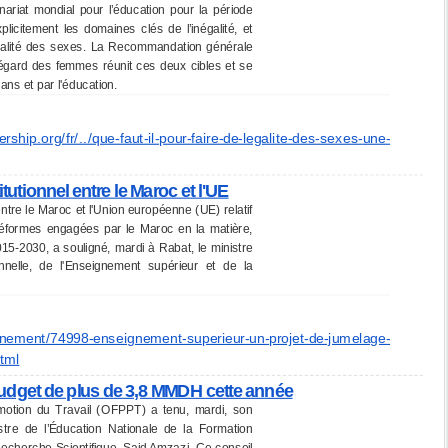
ariat mondial pour l’éducation pour la période
licitement les domaines clés de l’inégalité, et
l’égalité des sexes. La Recommandation générale
l’égard des femmes réunit ces deux cibles et se
ans et par l'éducation.
ership.
org/fr/../que-faut-il-pour-
faire-de-legalite-des-sexes-
une-
tutionnel entre le Maroc et l'UE
ntre le Maroc et l'Union européenne (UE) relatif
éformes engagées par le Maroc en la matière,
015-2030, a souligné, mardi à Rabat, le ministre
nnelle, de l'Enseignement supérieur et de la
nement/74998-
enseignement-superieur-un-
projet-de-jumelage-
html
dget de plus de 3,8 MMDH cette année
omotion du Travail (OFPPT) a tenu, mardi, son
stre de l’Éducation Nationale de la Formation
Recherche Scientifique, Said Amzazi. Ce conseil