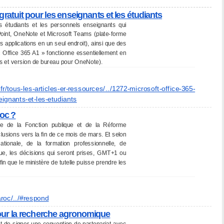
gratuit pour les enseignants et les étudiants
 étudiants et les personnels enseignants qui
oint, OneNote et Microsoft Teams (plate-forme
s applications en un seul endroit), ainsi que des
« Office 365 A1 » fonctionne essentiellement en
ues et version de bureau pour OneNote).
fr/
tous-les-articles-er-
ressources/../1272-microsoft-
office-365-
eignants-
et-les-etudiants
roc ?
ère de la Fonction publique et de la Réforme
clusions vers la fin de ce mois de mars. Et selon
tionale, de la formation professionnelle, de
que, les décisions qui seront prises, GMT+1 ou
n que le ministère de tutelle puisse prendre les
roc/../#respond
our la recherche agronomique
 de signer une convention de partenariat avec