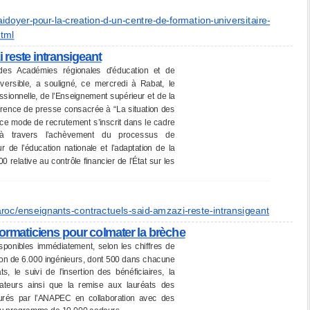
aidoyer-
pour-la-creation-d-un-centre-
de-formation-universitaire-
tml
 reste intransigeant
des Académies régionales d’éducation et de
versible, a souligné, ce mercredi à Rabat, le
essionnelle, de l’Enseignement supérieur et de la
érence de presse consacrée à “La situation des
e mode de recrutement s’inscrit dans le cadre
e, à travers l’achèvement du processus de
 de l’éducation nationale et l’adaptation de la
 relative au contrôle financier de l’État sur les
roc/enseignants-
contractuels-said-amzazi-
reste-intransigeant
ormaticiens pour colmater la brèche
isponibles immédiatement, selon les chiffres de
ation de 6.000 ingénieurs, dont 500 dans chacune
 le suivi de l’insertion des bénéficiaires, la
mateurs ainsi que la remise aux lauréats des
assurés par l’ANAPEC en collaboration avec des