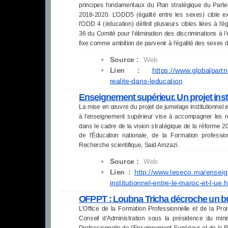
principes fondamentaux du Plan stratégique du Parten
2018-2020. L’ODD5 (égalité entre les sexes) cible exp
l’ODD 4 (éducation) définit plusieurs cibles liées à 
36 du Comité pour l’élimination des discriminations à 
fixe comme ambition de parvenir à l’égalité des sexes d
Source :
.Web
Lien :
https://www.globalpartn
realite-dans-leducation
Enseignement supérieur. Un projet insti
La mise en œuvre du projet de jumelage institutionnel e
à l'enseignement supérieur vise à accompagner les r
dans le cadre de la vision stratégique de la réforme 2
de l’Éducation nationale, de la Formation professio
Recherche scientifique, Said Amzazi.
Source :
.Web
Lien :
http://www.leseco.ma/
enseig
institutionnel-entre-le-maroc-
et-l-ue.
OFPPT : Loubna Tricha décroche un bu
L’Office de la Formation Professionnelle et de la Pr
Conseil d’Administration sous la présidence du mini
Professionnelle de l’Enseignement Supérieur et de la 