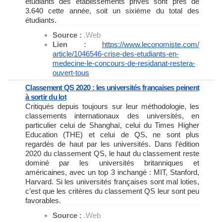
étudiants des établissements privés sont près de
3.640 cette année, soit un sixième du total des
étudiants.
Source :
.Web
Lien :
https://www.leconomiste.com/
article/1046546-crise-des-
etudiants-en-
medecine-le-
concours-de-residanat-restera-
ouvert-tous
Classement QS 2020 : les universités françaises peinent
à sortir du lot
Critiqués depuis toujours sur leur méthodologie, les
classements internationaux des universités, en
particulier celui de Shanghaï, celui du Times Higher
Education (THE) et celui de QS, ne sont plus
regardés de haut par les universités. Dans l’édition
2020 du classement QS, le haut du classement reste
dominé par les universités britanniques et
américaines, avec un top 3 inchangé : MIT, Stanford,
Harvard. Si les universités françaises sont mal loties,
c’est que les critères du classement QS leur sont peu
favorables.
Source :
.Web