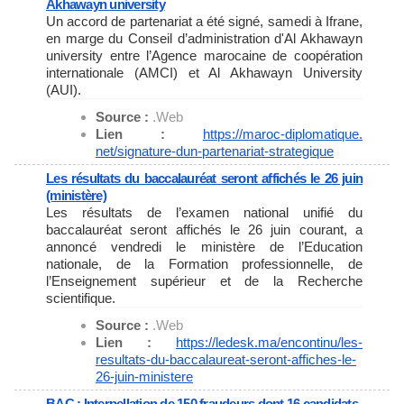
Akhawayn university
Un accord de partenariat a été signé, samedi à Ifrane,
en marge du Conseil d’administration d'Al Akhawayn
university entre l’Agence marocaine de coopération
internationale (AMCI) et Al Akhawayn University
(AUI).
Source :
.Web
Lien :
https://maroc-diplomatique.
net/signature-dun-partenariat-
strategique
Les résultats du baccalauréat seront affichés le 26 juin
(ministère)
Les résultats de l’examen national unifié du
baccalauréat seront affichés le 26 juin courant, a
annoncé vendredi le ministère de l’Education
nationale, de la Formation professionnelle, de
l’Enseignement supérieur et de la Recherche
scientifique.
Source :
.Web
Lien :
https://ledesk.ma/encontinu/
les-
resultats-du-baccalaureat-
seront-affiches-le-
26-juin-
ministere
BAC : Interpellation de 150 fraudeurs dont 16 candidats