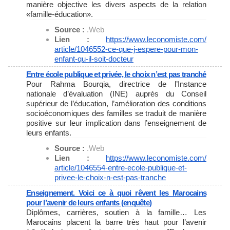
manière objective les divers aspects de la relation
«famille-éducation».
Source :
.Web
Lien :
https://www.leconomiste.com/
article/1046552-ce-que-j-
espere-pour-mon-
enfant-qu-il-
soit-docteur
Entre école publique et privée, le choix n’est pas tranché
Pour Rahma Bourqia, directrice de l’Instance
nationale d’évaluation (INE) auprès du Conseil
supérieur de l’éducation, l’amélioration des conditions
socioéconomiques des familles se traduit de manière
positive sur leur implication dans l’enseignement de
leurs enfants.
Source :
.Web
Lien :
https://www.leconomiste.com/
article/1046554-entre-ecole-
publique-et-
privee-le-choix-n-
est-pas-tranche
Enseignement. Voici ce à quoi rêvent les Marocains
pour l’avenir de leurs enfants (enquête)
Diplômes, carrières, soutien à la famille… Les
Marocains placent la barre très haut pour l’avenir