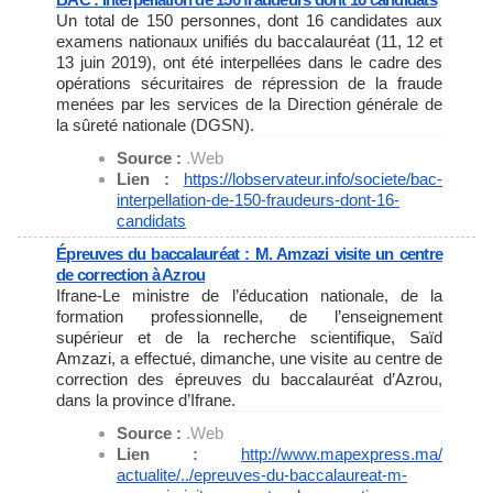
Un total de 150 personnes, dont 16 candidates aux
examens nationaux unifiés du baccalauréat (11, 12 et
13 juin 2019), ont été interpellées dans le cadre des
opérations sécuritaires de répression de la fraude
menées par les services de la Direction générale de
la sûreté nationale (DGSN).
Source :
.Web
Lien :
https://lobservateur.info/
societe/bac-
interpellation-de-
150-fraudeurs-dont-16-
candidats
Épreuves du baccalauréat : M. Amzazi visite un centre
de correction à Azrou
Ifrane-Le ministre de l’éducation nationale, de la
formation professionnelle, de l’enseignement
supérieur et de la recherche scientifique, Saïd
Amzazi, a effectué, dimanche, une visite au centre de
correction des épreuves du baccalauréat d’Azrou,
dans la province d’Ifrane.
Source :
.Web
Lien :
http://www.mapexpress.ma/
actualite/../epreuves-du-
baccalaureat-m-