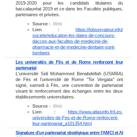
2019-2020 pour les candidats titulaires du
baccalauréat 2019 et ce dans les Facultés publiques,
partenaires et privées.
Source :
.Web
Lien :
https://lobservateur.info/
societe/education-les-dates-
de-concours-
dacces-aux-
facultes-de-medecine-de-
pharmacie-et-de-medecine-
dentaire-sont-
tombees
Les universités de Fès et de Rome renforcent leur
partenariat
L'université Sidi Mohammed Benabdellah (USMBA)
de Fès et l'université de Rome ‘’Tor Vergata’’ ont
signé, samedi à Fès, une convention de partenariat
visant le renforcement des échanges entre les deux
établissements universitaires.
Source :
.Web
Lien :
https://www.atlasinfo.fr/Les-
universites-de-Fes-et-de-Rome-
renforcent-
leur-partenariat_
a101354.html
Signature d’un partenariat stratégique entre l’AMCI et Al