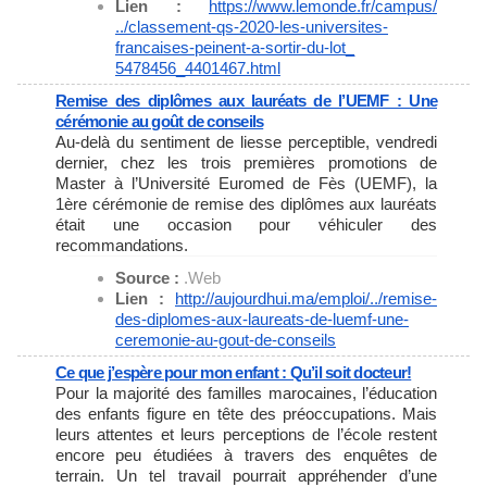
Lien :
https://www.lemonde.fr/campus/
../classement-qs-2020-les-
universites-
francaises-
peinent-a-sortir-du-lot_
5478456_4401467.html
Remise des diplômes aux lauréats de l’UEMF : Une
cérémonie au goût de conseils
Au-delà du sentiment de liesse perceptible, vendredi
dernier, chez les trois premières promotions de
Master à l’Université Euromed de Fès (UEMF), la
1ère cérémonie de remise des diplômes aux lauréats
était une occasion pour véhiculer des
recommandations.
Source :
.Web
Lien :
http://aujourdhui.ma/emploi/..
/remise-
des-diplomes-aux-
laureats-de-luemf-une-
ceremonie-au-gout-de-conseils
Ce que j’espère pour mon enfant : Qu’il soit docteur!
Pour la majorité des familles marocaines, l’éducation
des enfants figure en tête des préoccupations. Mais
leurs attentes et leurs perceptions de l’école restent
encore peu étudiées à travers des enquêtes de
terrain. Un tel travail pourrait appréhender d’une