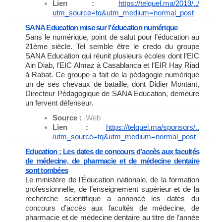
Lien :
https://telquel.ma/2019/../
utm_source=tq&utm_medium=
normal_post
SANA Education mise sur l’éducation numérique
Sans le numérique, point de salut pour l’éducation au
21ème siècle. Tel semble être le credo du groupe
SANA Education qui réunit plusieurs écoles dont l’EIC
Ain Diab, l’EIC Almaz à Casablanca et l’EIR Hay Riad
à Rabat. Ce groupe a fait de la pédagogie numérique
un de ses chevaux de bataille, dont Didier Montant,
Directeur Pédagogique de SANA Education, demeure
un fervent défenseur.
Source :
.Web
Lien :
https://telquel.ma/sponsors/..
/utm_source=tq&utm_medium=
normal_post
Education : Les dates de concours d’accès aux facultés
de médecine, de pharmacie et de médecine dentaire
sont tombées
Le ministère de l’Éducation nationale, de la formation
professionnelle, de l’enseignement supérieur et de la
recherche scientifique a annoncé les dates du
concours d’accès aux facultés de médecine, de
pharmacie et de médecine dentaire au titre de l’année