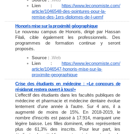
Lien :
https://www.leconomiste.com/
article/1046548-des-pointures-
pour-la-
remise-des-1ers-
diplomes-de-l-uemf
Honoris mise sur la proximité géographique
Le nouveau campus de Honoris, dirigé par Hassan
Filali, cible également les professionnels. Des
programmes de formation continue y seront
proposés.
Source :
.Web
Lien :
https://www.leconomiste.com/
article/1046547-honoris-mise-
sur-la-
proximite-geographique
Crise des étudiants en médecine : «Le concours de
résidanat restera ouvert à tous!»
L’effectif des étudiants dans les facultés publiques de
médecine et pharmacie et médecine dentaire évolue
lentement d’une année à l’autre. Sur 4 ans, il a
augmenté de moins de 15%. En 2018-2019, le
nombre d’inscrits est passé à 17.914, marquant une
légère baisse. Les filles dominent, elles représentent
plus de 61,3% des inscrits. Pour leur part, les