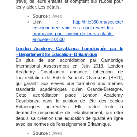
(rêvé) de leurs enfants et comptent sur l’Ecole pour
les y aider. Les détails.
Source :
.Web
Lien :
http://fr.le360.ma/societe/
enseignement-voici-ce-a-quoi-
revent-les-
marocains-pour-
lavenir-de-leurs-enfants-
enquete-192500
London Academy Casablanca homologuée par le
« Departement for Education» Britannique
En plus de son accréditation par Cambridge
International Assessment en Juin 2018, London
Academy Casablanca annonce l’obtention de
l’accréditation de British Schools Overseas (BSO),
qui garantit aux élèves une formation aux mêmes
standards académiques qu’en Grande-Bretagne.
Cette accréditation place London Academy
Casablanca dans le peloton de tête des écoles
Britanniques accréditées. Elle traduit toute la
démarche responsable de l’établissement, qui offre
depuis sa création une éducation de qualité en ligne
avec les normes de l’enseignement Britannique.
Source :
.Web