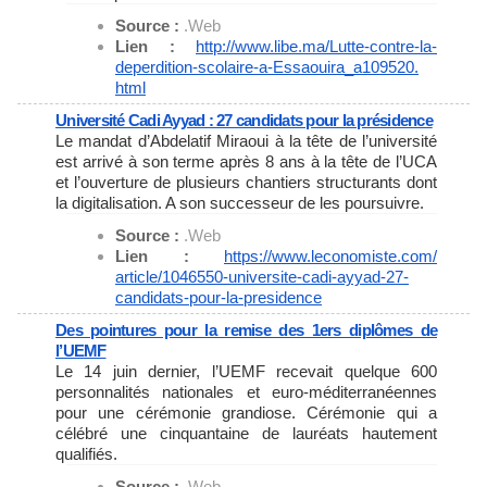
Source :
.Web
Lien :
http://www.libe.ma/Lutte-
contre-la-
deperdition-
scolaire-a-Essaouira_a109520.
html
Université Cadi Ayyad : 27 candidats pour la présidence
Le mandat d’Abdelatif Miraoui à la tête de l’université
est arrivé à son terme après 8 ans à la tête de l’UCA
et l’ouverture de plusieurs chantiers structurants dont
la digitalisation. A son successeur de les poursuivre.
Source :
.Web
Lien :
https://www.leconomiste.com/
article/1046550-universite-
cadi-ayyad-27-
candidats-pour-
la-presidence
Des pointures pour la remise des 1ers diplômes de
l’UEMF
Le 14 juin dernier, l’UEMF recevait quelque 600
personnalités nationales et euro-méditerranéennes
pour une cérémonie grandiose. Cérémonie qui a
célébré une cinquantaine de lauréats hautement
qualifiés.
Source :
.Web