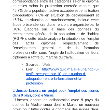
correspondance entre les catégories selon le diplôme
et celles selon la profession exercée montre que
45,7% de la population active occupée est en situation
d'adéquation, 7,6% en situation de déclassement et
46,7% en situation de surclassement, indique cette
étude présentée lors d'une rencontre organisée par le
HCP. Élaborée sur la base des données du
recensement général de la population et de l'habitat
(RGPH), cette étude analyse la situation de l'emploi
des actifs diplômés respectivement de
l'enseignement général et de la formation
professionnelle, sous l'angle de l'adéquation de leurs
diplômes à l'offre du marché du travail.
Source :
.Web
Lien :
http://www.quid.ma/a-la-une/
hcp:-9-
actifs-occupes-sur-10,-
en-situation-d-
adequation-
entre-la-formation-et-la-
profession
L'Unesco lancera un projet pour l'emploi des jeunes
dans 9 pays, dont le Maroc
L'Unesco lancera en collaboration avec 9 pays du
sud de la Méditerranée dont le Maroc un nouveau
projet pour lutter contre le chômage des jeunes dans