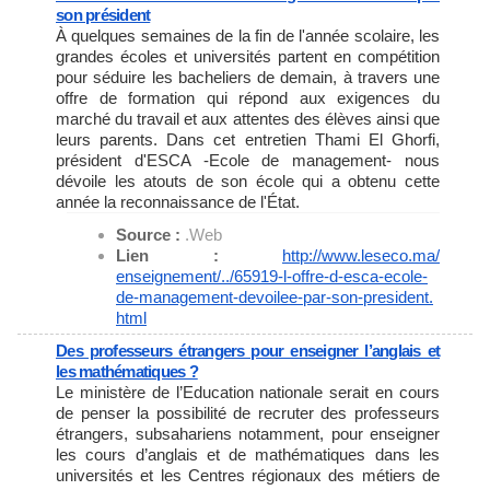
son président
À quelques semaines de la fin de l'année scolaire, les
grandes écoles et universités partent en compétition
pour séduire les bacheliers de demain, à travers une
offre de formation qui répond aux exigences du
marché du travail et aux attentes des élèves ainsi que
leurs parents. Dans cet entretien Thami El Ghorfi,
président d'ESCA -Ecole de management- nous
dévoile les atouts de son école qui a obtenu cette
année la reconnaissance de l'État.
Source :
.Web
Lien :
http://www.leseco.ma/
enseignement/../65919-l-offre-
d-esca-ecole-
de-management-
devoilee-par-son-president.
html
Des professeurs étrangers pour enseigner l’anglais et
les mathématiques ?
Le ministère de l’Education nationale serait en cours
de penser la possibilité de recruter des professeurs
étrangers, subsahariens notamment, pour enseigner
les cours d’anglais et de mathématiques dans les
universités et les Centres régionaux des métiers de