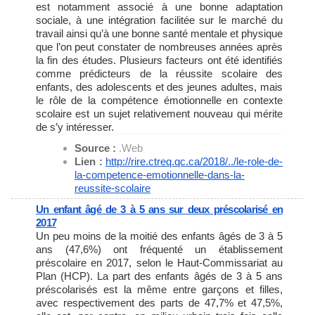
est notamment associé à une bonne adaptation
sociale, à une intégration facilitée sur le marché du
travail ainsi qu’à une bonne santé mentale et physique
que l’on peut constater de nombreuses années après
la fin des études. Plusieurs facteurs ont été identifiés
comme prédicteurs de la réussite scolaire des
enfants, des adolescents et des jeunes adultes, mais
le rôle de la compétence émotionnelle en contexte
scolaire est un sujet relativement nouveau qui mérite
de s’y intéresser.
Source :
.Web
Lien :
http://rire.ctreq.qc.ca/2018/.
./le-role-de-
la-competence-
emotionnelle-dans-la-
reussite-
scolaire
Un enfant âgé de 3 à 5 ans sur deux préscolarisé en
2017
Un peu moins de la moitié des enfants âgés de 3 à 5
ans (47,6%) ont fréquenté un établissement
préscolaire en 2017, selon le Haut-Commissariat au
Plan (HCP). La part des enfants âgés de 3 à 5 ans
préscolarisés est la même entre garçons et filles,
avec respectivement des parts de 47,7% et 47,5%,