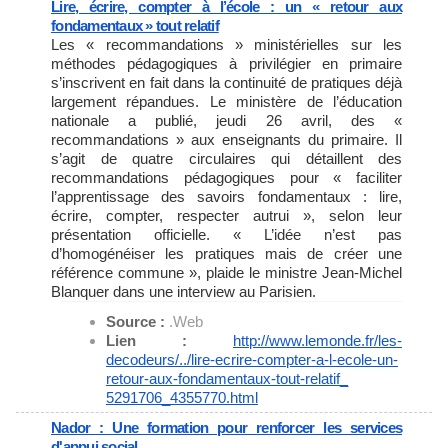
Lire, écrire, compter à l’école : un « retour aux
fondamentaux » tout relatif
Les « recommandations » ministérielles sur les
méthodes pédagogiques à privilégier en primaire
s’inscrivent en fait dans la continuité de pratiques déjà
largement répandues. Le ministère de l’éducation
nationale a publié, jeudi 26 avril, des «
recommandations » aux enseignants du primaire. Il
s’agit de quatre circulaires qui détaillent des
recommandations pédagogiques pour « faciliter
l’apprentissage des savoirs fondamentaux : lire,
écrire, compter, respecter autrui », selon leur
présentation officielle. « L’idée n’est pas
d’homogénéiser les pratiques mais de créer une
référence commune », plaide le ministre Jean-Michel
Blanquer dans une interview au Parisien.
Source :
.Web
Lien :
http://www.lemonde.fr/les-
decodeurs/../lire-ecrire-
compter-a-l-ecole-un-
retour-
aux-fondamentaux-tout-relatif_
5291706_4355770.html
Nador : Une formation pour renforcer les services
d'appui social