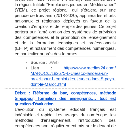
la région. Intitulé "Emploi des jeunes en Méditerranée"
(YEM), ce projet régional, qui s'étalera sur une
période de trois ans (2018-2020), appuiera les efforts
nationaux et régionaux déployés en faveur de la
création d'emplois et de l’emploi des jeunes. Ce projet
portera sur l’amélioration des systèmes de prévision
des compétences et la promotion de l’enseignement
et de la formation techniques et professionnels
(EFTP) et notamment des compétences numériques,
en particulier auprès des femmes.
Source :
.Web
Lien :
https://www.medias24.com/
MAROC/../182679-L-Unesco-
lancera-un-
projet-pour-l-
emploi-des-jeunes-dans-9-pays-
dont-le-Maroc.html
Débat : Réforme du bac, compétences, méthode
Singapour, formation des enseignants… tout est
question d’évaluation
L’évolution du système éducatif français est
indéniable et rapide. Les usages du numérique, les
méthodes d’enseignement, l’introduction des
compétences sont régulièrement mis sur le devant de