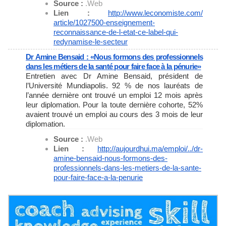
Source :
.Web
Lien :
http://www.leconomiste.com/
article/1027500-enseignement-
reconnaissance-de-l-etat-ce-
label-qui-
redynamise-le-
secteur
Dr Amine Bensaid : «Nous formons des professionnels
dans les métiers de la santé pour faire face à la pénurie»
Entretien avec Dr Amine Bensaid, président de
l’Université Mundiapolis. 92 % de nos lauréats de
l’année dernière ont trouvé un emploi 12 mois après
leur diplomation. Pour la toute dernière cohorte, 52%
avaient trouvé un emploi au cours des 3 mois de leur
diplomation.
Source :
.Web
Lien :
http://aujourdhui.ma/emploi/..
/dr-
amine-bensaid-nous-
formons-des-
professionnels-
dans-les-metiers-de-la-sante-
pour-faire-face-a-la-penurie