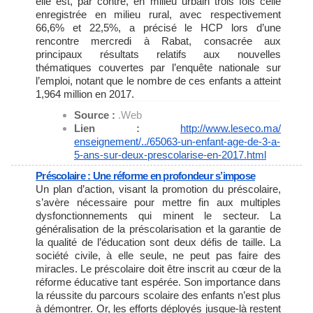
elle est, par contre, en milieu urbain trois fois celle
enregistrée en milieu rural, avec respectivement
66,6% et 22,5%, a précisé le HCP lors d’une
rencontre mercredi à Rabat, consacrée aux
principaux résultats relatifs aux nouvelles
thématiques couvertes par l’enquête nationale sur
l’emploi, notant que le nombre de ces enfants a atteint
1,964 million en 2017.
Source :
.Web
Lien :
http://www.leseco.ma/
enseignement/../65063-un-
enfant-age-de-3-a-
5-ans-sur-
deux-prescolarise-en-2017.html
Préscolaire : Une réforme en profondeur s’impose
Un plan d’action, visant la promotion du préscolaire,
s’avère nécessaire pour mettre fin aux multiples
dysfonctionnements qui minent le secteur. La
généralisation de la préscolarisation et la garantie de
la qualité de l’éducation sont deux défis de taille. La
société civile, à elle seule, ne peut pas faire des
miracles. Le préscolaire doit être inscrit au cœur de la
réforme éducative tant espérée. Son importance dans
la réussite du parcours scolaire des enfants n’est plus
à démontrer. Or, les efforts déployés jusque-là restent