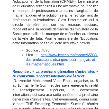
l'éducation et de la formation (CRMEF). Le ministère
de l’Education réfléchirait à une alternative pour pallier
le manque de professeurs marocains d’anglais et de
mathématiques et la solution serait le recrutement de
professeurs subsahariens. C’est l’information qui a
circulé dernièrement sur les réseaux sociaux,
rappelant ainsi la récente démarche du ministère de la
Santé pour pallier le manque de médecins au niveau
de la ville de Tata. Pour le ministère de l'Education,
cette information passe du côté des «fake news».
Source :
.Web
Lien :
http://www.leseco.ma/maroc/
65933-
des-professeurs-
etrangers-pour-l-anglais-et-
les-mathematiques.html
Rencontre : « La prochaine génération d'universités »
au cœur d'une rencontre internationale à Rabat
L’Université Mohammed V de Rabat organise, du 8
au 10 mai, le 4e Sommet des pays émergents relatif
à l’enseignement supérieur, un événement
international qui sera axé cette année sur la prochaine
génération d'universités. Cet événement, connu sous
le nom "THE Emerging Economies Summit", réunira
des experts internationaux autour de la préparation de