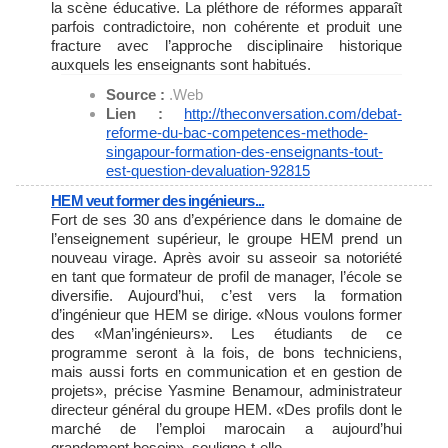
la scène éducative. La pléthore de réformes apparaît
parfois contradictoire, non cohérente et produit une
fracture avec l’approche disciplinaire historique
auxquels les enseignants sont habitués.
Source :
.Web
Lien :
http://theconversation.com/
debat-
reforme-du-bac-
competences-methode-
singapour-
formation-des-enseignants-
tout-
est-question-devaluation-
92815
HEM veut former des ingénieurs...
Fort de ses 30 ans d’expérience dans le domaine de
l’enseignement supérieur, le groupe HEM prend un
nouveau virage. Après avoir su asseoir sa notoriété
en tant que formateur de profil de manager, l’école se
diversifie. Aujourd’hui, c’est vers la formation
d’ingénieur que HEM se dirige. «Nous voulons former
des «Man’ingénieurs». Les étudiants de ce
programme seront à la fois, de bons techniciens,
mais aussi forts en communication et en gestion de
projets», précise Yasmine Benamour, administrateur
directeur général du groupe HEM. «Des profils dont le
marché de l’emploi marocain a aujourd’hui
grandement besoin», souligne-t-elle.