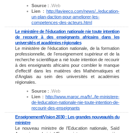
Source :
.Web
Lien :
http://lavieeco.com/news/../
education-
un-plan-daction-
pour-ameliorer-les-
competences-des-acteurs.html
Le ministère de l'éducation nationale nie toute intention
de recourir à des enseignants africains dans les
universités et académies régionales
Le ministère de l'éducation nationale, de la formation
professionnelle, de l'enseignement supérieur et de la
recherche scientifique a nié toute intention de recourir
à des enseignants africains pour combler le manque
d’effectif dans les matières des Mathématiques et
d'Anglais au sein des universités et académies
régionales.
Source :
.Web
Lien :
http://www.maroc.ma/fr/../le-
ministere-
de-leducation-
nationale-nie-toute-intention-
de-
recourir-des-enseignants
Enseignement/Vision 2030 : Les grandes nouveautés du
ministre
Le nouveau ministre de l’Education nationale, Saïd