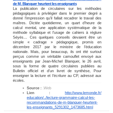
de M. Blanquer heurtent les enseignants
La publication de circulaires sur les méthodes
pédagogiques à privilégier dans le premier degré a
donné l’impression qu’il fallait recadrer le travail des
maîtres. Dictée quotidienne, un quart d’heure de
calcul mental, une application systématique de la
méthode syllabique et l’usage de cahiers à réglure
Séyès… Ces quelques conseils devaient être un
simple « cadrage » pédagogique, promis en
décembre 2017 par le ministre de l’éducation
nationale. Mais, pour beaucoup, ils ont été surtout
perçus comme un véritable camouflet envoyé aux
enseignants par Jean-Michel Blanquer, le 26 avril,
sous la forme de quatre circulaires publiées au
Bulletin officiel et d’un livret de synthèse, Pour
enseigner la lecture et l’écriture au CP, adressé aux
écoles.
Source :
.Web
Lien :
http://www.lemonde.fr/
education/../lecture-
grammaire-calcul-les-
recommandations-de-m-blanquer-
heurtent-
les-enseignants_
5291302_1473685.html