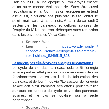
Hair en 1968, à une époque où l’on croyait encore
qu’un autre monde était possible. Sans être aussi
révolutionnaire, la Commission européenne entend
elle aussi, cinquante ans plus tard, laisser entrer le
soleil, mais celui-là est chinois. A partir de ce lundi 3
septembre, les panneaux et cellules solaires de
l’empire du Milieu pourront débarquer sans restriction
dans les paysages du Vieux Continent.
Source :
.Web
Lien :
https://www.lemonde.fr/
economie/../solaire-l-europe-
laisse-entrer-le-
soleil-
chinois_5349515_3234.html
Le marché pas très écolo des énergies renouvelables
Le cycle de vie des panneaux solairesSi l’énergie
solaire peut en effet paraître propre au niveau de son
fonctionnement, qu’en est-il de la fabrication des
panneaux et de leur fin de vie ?Le secteur de l’énergie
solaire doit ainsi intensifier ses efforts pour travailler
sur tous les aspects du cycle de vie des panneaux
solaires, et ne pas se focaliser sur la seule
performance.
Source :
.Web