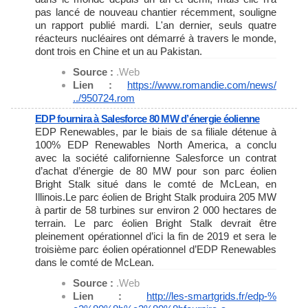
pas lancé de nouveau chantier récemment, souligne
un rapport publié mardi. L'an dernier, seuls quatre
réacteurs nucléaires ont démarré à travers le monde,
dont trois en Chine et un au Pakistan.
Source :
.Web
Lien :
https://www.romandie.com/news/
../950724.rom
EDP ​​fournira à Salesforce 80 MW d’énergie éolienne
EDP ​​Renewables, par le biais de sa filiale détenue à
100% EDP Renewables North America, a conclu
avec la société californienne Salesforce un contrat
d’achat d’énergie de 80 MW pour son parc éolien
Bright Stalk situé dans le comté de McLean, en
Illinois.Le parc éolien de Bright Stalk produira 205 MW
à partir de 58 turbines sur environ 2 000 hectares de
terrain. Le parc éolien Bright Stalk devrait être
pleinement opérationnel d’ici la fin de 2019 et sera le
troisième parc éolien opérationnel d’EDP Renewables
dans le comté de McLean.
Source :
.Web
Lien :
http://les-smartgrids.fr/edp-%