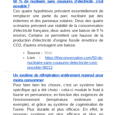
50 % de nucléaire sans coupures d’électricité, c’est
possible ?
Ces quatre hypothèses prévoient essentiellement de
remplacer une partie du parc nucléaire par des
éoliennes et des panneaux solaires. Deux des quatre
scénarios prévoient une stabilité de la consommation
d’électricité française, deux autres une baisse de 9 %
environ. Certains se permettent une hausse de la
production d’électricité d’origine fossile émettrice de
CO2, d’autres envisagent une baisse.
Source :
.Web
Lien :
https://theconversation.com/
50-de-
nucleaire-sans-coupures-
delectricite-cest-
possible-
98212
Un système de réfrigération entièrement repensé pour
moins consommer
Pour faire bien les choses, c’est un système bien
spécifique qui a été choisi : celui-ci module le froid à
fournir en permanence, en fonction des exigences de
l’environnement (température extérieure par
exemple), et grâce au système de cogénération de
l’usine. Plus durable et plus efficace. En effet, le
nouveau système est plus efficace et plus en