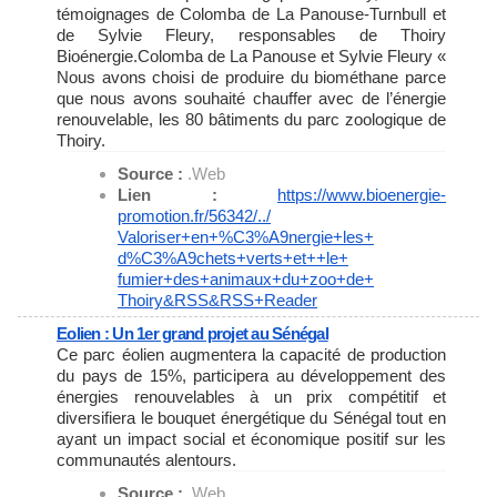
témoignages de Colomba de La Panouse-Turnbull et
de Sylvie Fleury, responsables de Thoiry
Bioénergie.Colomba de La Panouse et Sylvie Fleury «
Nous avons choisi de produire du biométhane parce
que nous avons souhaité chauffer avec de l’énergie
renouvelable, les 80 bâtiments du parc zoologique de
Thoiry.
Source :
.Web
Lien :
https://www.bioenergie-
promotion.fr/56342/../
Valoriser+en+%C3%A9nergie+les+
d%C3%A9chets+verts+et++le+
fumier+des+animaux+du+zoo+de+
Thoiry&RSS&RSS+Reader
Eolien : Un 1er grand projet au Sénégal
Ce parc éolien augmentera la capacité de production
du pays de 15%, participera au développement des
énergies renouvelables à un prix compétitif et
diversifiera le bouquet énergétique du Sénégal tout en
ayant un impact social et économique positif sur les
communautés alentours.
Source :
.Web