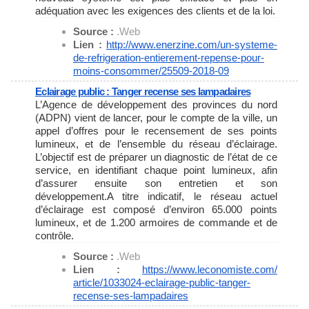
adéquation avec les exigences des clients et de la loi.
Source :
.Web
Lien :
http://www.enerzine.com/un-
systeme-
de-refrigeration-
entierement-repense-pour-
moins-consommer/25509-2018-09
Eclairage public : Tanger recense ses lampadaires
L’Agence de développement des provinces du nord
(ADPN) vient de lancer, pour le compte de la ville, un
appel d’offres pour le recensement de ses points
lumineux, et de l’ensemble du réseau d’éclairage.
L’objectif est de préparer un diagnostic de l’état de ce
service, en identifiant chaque point lumineux, afin
d’assurer ensuite son entretien et son
développement.A titre indicatif, le réseau actuel
d’éclairage est composé d’environ 65.000 points
lumineux, et de 1.200 armoires de commande et de
contrôle.
Source :
.Web
Lien :
https://www.leconomiste.com/
article/1033024-eclairage-
public-tanger-
recense-ses-
lampadaires