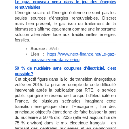
Le gaz, nouveau venu dans le jeu des énergies
renouvelables
L’énergie solaire et l’énergie éolienne ne sont pas les
seules sources d’énergies renouvelables. Discret
mais bien présent, le gaz issu du traitement de la
biomasse s’affirme également comme une importante
solution alternative face aux traditionnelles énergies
fossiles.
Source :
.Web
Lien :
https://www.next-finance.net/
Le-gaz-
nouveau-venu-dans-le-
jeu
50 % de nucléaire sans coupures d'électricité, c'est
possible ?
Cet objectif figure dans la loi de transition énergétique
votée en 2015. La prise en compte de cette difficulté
intervenait après la publication par RTE, le service
public qui gère le réseau de transport d’électricité en
France, de plusieurs scénarios imaginant cette
transition énergétique dans l’Hexagone ; l’un des
principaux objectifs étant donc de faire baisser la part
du nucléaire à 50 % d’ici 2035 (elle est aujourd’hui de
75 % environ) dans le mix électrique français – en
fermant des centrales nucléaires et en développant