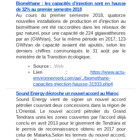
Biométhane : les capacités d'injection sont en hausse
de 32% au premier semestre 2018
Au cours du premier semestre 2018, quatorze
nouvelles installations de production et d'injection au
biométhane ont été raccordées dans les réseaux de
gaz naturel, pour une capacité de 224 gigawattheures
par an (GWh/an). Sur la même période en 2017, 123
GWh/an de capacité avaient été ajoutés, selon les
derniers chiffres communiqués le 31 août par le
ministère de la Transition écologique.
Source :
.Web
Lien :
https://www.actu-
environnement.com/ae/../
biomethane-
capacites-
injection-hausse-31933.php4
Sound Energy décroche un nouvel accord au Maroc
Sound Energy vient de signer un nouvel accord
pétrolier couvrant deux concessions dans la région de
L’Oriental. Le nouvel accord pétrolier du Grand
Tendrara unira les zones couvertes par l’accord déjà
conclu en avril 2013 pour le gisement de Tendrara et
le permis de reconnaissance obtenu en 2017 pour
celui de Matarka.Selon les termes du nouvel accord,