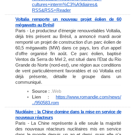
cultures+interm%C3%A9diaires&
RSS&RSS+Reader
Voltalia remporte un nouveau projet éolien de 60
mégawatts au Brésil
Paris - Le producteur d'énergie renouvelables Voltalia,
déjà très présent au Brésil, a annoncé mardi avoir
remporté un projet de construction d'un parc éolien de
60,5 mégawatts (MW) dans ce pays, lors d'un appel
d'offre organisé fin août. Ce parc éolien, baptisé
Ventos da Serra do Mel 2, est situé dans l'Etat du Rio
Grande do Norte (nord-est), une région aux conditions
de vent particulièrement favorables et où Voltalia est
déjà présente, détaille le groupe dans un
communiqué.
Source :
.Web
Lien :
https://www.romandie.com/news/
../950583.rom
Nucléaire : la Chine domine dans la mise en service de
nouveaux réacteurs
Paris - La Chine représente à elle seule la majorité
des nouveaux réacteurs nucléaires mis en service
dans le monde depuis un an et demi, mais elle n'a