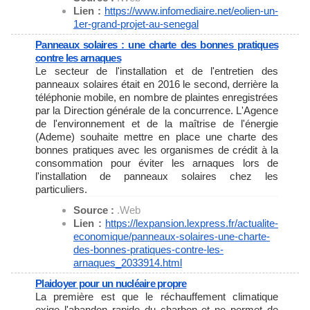
Lien :
https://www.infomediaire.net/
eolien-un-
1er-grand-projet-au-
senegal
Panneaux solaires : une charte des bonnes pratiques
contre les arnaques
Le secteur de l'installation et de l'entretien des
panneaux solaires était en 2016 le second, derrière la
téléphonie mobile, en nombre de plaintes enregistrées
par la Direction générale de la concurrence. L'Agence
de l'environnement et de la maîtrise de l'énergie
(Ademe) souhaite mettre en place une charte des
bonnes pratiques avec les organismes de crédit à la
consommation pour éviter les arnaques lors de
l'installation de panneaux solaires chez les
particuliers.
Source :
.Web
Lien :
https://lexpansion.lexpress.
fr/actualite-
economique/
panneaux-solaires-une-charte-
des-bonnes-pratiques-contre-
les-
arnaques_2033914.html
Plaidoyer pour un nucléaire propre
La première est que le réchauffement climatique
exige l'abandon rapide du charbon et ne permet de