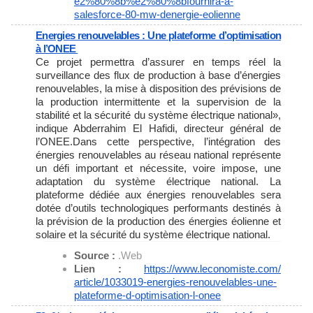
e2%80%8b%e2%80%8bfournira-a-
salesforce-80-mw-denergie-
eolienne
Energies renouvelables : Une plateforme d’optimisation
à l’ONEE
Ce projet permettra d’assurer en temps réel la
surveillance des flux de production à base d’énergies
renouvelables, la mise à disposition des prévisions de
la production intermittente et la supervision de la
stabilité et la sécurité du système électrique national»,
indique Abderrahim El Hafidi, directeur général de
l’ONEE.Dans cette perspective, l’intégration des
énergies renouvelables au réseau national représente
un défi important et nécessite, voire impose, une
adaptation du système électrique national. La
plateforme dédiée aux énergies renouvelables sera
dotée d’outils technologiques performants destinés à
la prévision de la production des énergies éolienne et
solaire et la sécurité du système électrique national.
Source :
.Web
Lien :
https://www.leconomiste.com/
article/1033019-energies-
renouvelables-une-
plateforme-
d-optimisation-l-onee