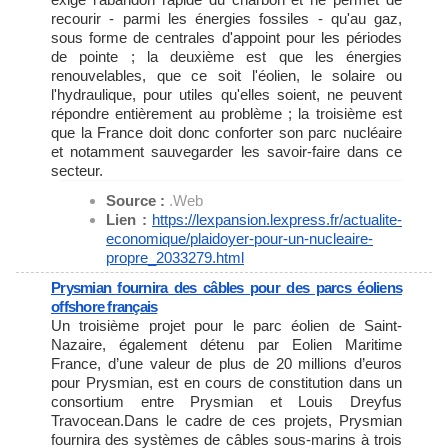
recourir - parmi les énergies fossiles - qu'au gaz,
sous forme de centrales d'appoint pour les périodes
de pointe ; la deuxième est que les énergies
renouvelables, que ce soit l'éolien, le solaire ou
l'hydraulique, pour utiles qu'elles soient, ne peuvent
répondre entièrement au problème ; la troisième est
que la France doit donc conforter son parc nucléaire
et notamment sauvegarder les savoir-faire dans ce
secteur.
Source :
.Web
Lien :
https://lexpansion.lexpress.
fr/actualite-
economique/
plaidoyer-pour-un-nucleaire-
propre_2033279.html
Prysmian fournira des câbles pour des parcs éoliens
offshore français
Un troisième projet pour le parc éolien de Saint-
Nazaire, également détenu par Eolien Maritime
France, d’une valeur de plus de 20 millions d’euros
pour Prysmian, est en cours de constitution dans un
consortium entre Prysmian et Louis Dreyfus
Travocean.Dans le cadre de ces projets, Prysmian
fournira des systèmes de câbles sous-marins à trois