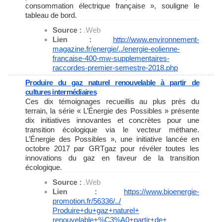
consommation électrique française », souligne le
tableau de bord.
Source :
.Web
Lien :
http://www.environnement-
magazine.fr/energie/../
energie-eolienne-
francaise-
400-mw-supplementaires-
raccordes-premier-semestre-
2018.php
Produire du gaz naturel renouvelable à partir de
cultures intermédiaires
Ces dix témoignages recueillis au plus près du
terrain, la série « L’Énergie des Possibles » présente
dix initiatives innovantes et concrètes pour une
transition écologique via le vecteur méthane.
L’Énergie des Possibles », une initiative lancée en
octobre 2017 par GRTgaz pour révéler toutes les
innovations du gaz en faveur de la transition
écologique.
Source :
.Web
Lien :
https://www.bioenergie-
promotion.fr/56336/../
Produire+du+gaz+naturel+
renouvelable+%C3%A0+partir+de+