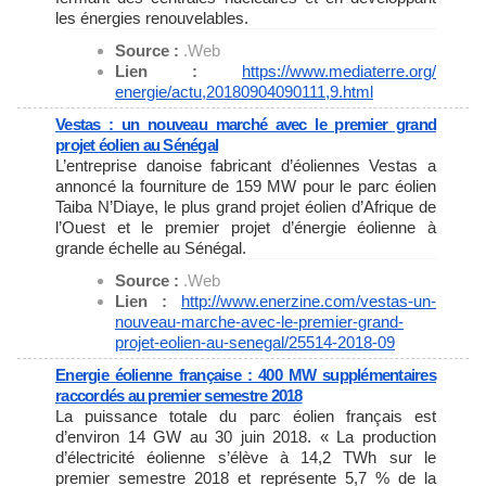
les énergies renouvelables.
Source :
.Web
Lien :
https://www.mediaterre.org/
energie/actu,20180904090111,9.
html
Vestas : un nouveau marché avec le premier grand
projet éolien au Sénégal
L’entreprise danoise fabricant d’éoliennes Vestas a
annoncé la fourniture de 159 MW pour le parc éolien
Taiba N’Diaye, le plus grand projet éolien d’Afrique de
l’Ouest et le premier projet d’énergie éolienne à
grande échelle au Sénégal.
Source :
.Web
Lien :
http://www.enerzine.com/
vestas-un-
nouveau-marche-avec-
le-premier-grand-
projet-
eolien-au-senegal/25514-2018-
09
Energie éolienne française : 400 MW supplémentaires
raccordés au premier semestre 2018
La puissance totale du parc éolien français est
d’environ 14 GW au 30 juin 2018. « La production
d’électricité éolienne s’élève à 14,2 TWh sur le
premier semestre 2018 et représente 5,7 % de la