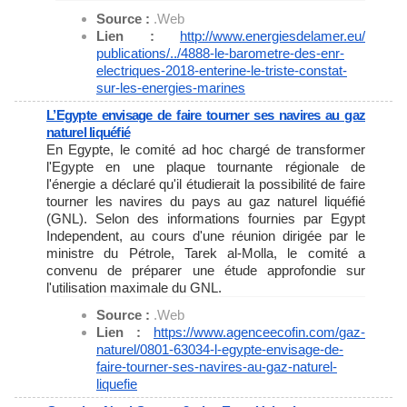
Source :
.Web
Lien :
http://www.energiesdelamer.eu/
publications/../4888-le-
barometre-des-enr-
electriques-
2018-enterine-le-triste-
constat-
sur-les-energies-
marines
L’Egypte envisage de faire tourner ses navires au gaz
naturel liquéfié
En Egypte, le comité ad hoc chargé de transformer
l'Egypte en une plaque tournante régionale de
l'énergie a déclaré qu'il étudierait la possibilité de faire
tourner les navires du pays au gaz naturel liquéfié
(GNL). Selon des informations fournies par Egypt
Independent, au cours d'une réunion dirigée par le
ministre du Pétrole, Tarek al-Molla, le comité a
convenu de préparer une étude approfondie sur
l'utilisation maximale du GNL.
Source :
.Web
Lien :
https://www.agenceecofin.com/
gaz-
naturel/0801-63034-l-
egypte-envisage-de-
faire-
tourner-ses-navires-au-gaz-
naturel-
liquefie