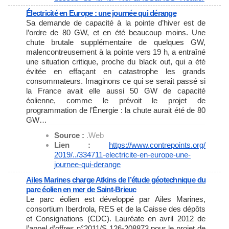
Électricité en Europe : une journée qui dérange
Sa demande de capacité à la pointe d’hiver est de
l’ordre de 80 GW, et en été beaucoup moins. Une
chute brutale supplémentaire de quelques GW,
malencontreusement à la pointe vers 19 h, a entraîné
une situation critique, proche du black out, qui a été
évitée en effaçant en catastrophe les grands
consommateurs. Imaginons ce qui se serait passé si
la France avait elle aussi 50 GW de capacité
éolienne, comme le prévoit le projet de
programmation de l’Énergie : la chute aurait été de 80
GW…
Source :
.Web
Lien :
https://www.contrepoints.org/
2019/../334711-electricite-en-
europe-une-
journee-qui-derange
Ailes Marines charge Atkins de l’étude géotechnique du
parc éolien en mer de Saint-Brieuc
Le parc éolien est développé par Ailes Marines,
consortium Iberdrola, RES et de la Caisse des dépôts
et Consignations (CDC). Lauréate en avril 2012 de
l’appel d’offres n°2011/S 126-208873 pour le projet de