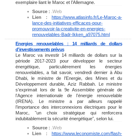
exemplaire liant le Maroc et l’Allemagne.
Source :
.Web
Lien :
https://www.atlasinfo.fr/Le-
Maroc-a-
lance-des-initiatives-
efficaces-pour-
promouvoir-la-
creativite-en-energies-
renouvelables-Badr-Ikken_
a97075.html
Energies renouvelables : 14 milliards de dollars
d’investissements prévus
Le Maroc va investir 14 milliards de dollars sur la
période 2017-2023 pour développer le secteur
énergétique, particulièrement les énergies
renouvelables, a fait savoir, vendredi dernier à Abu
Dhabi, le ministre de l’Energie, des Mines et du
Développement durable, Aziz Rabbah. Le ministre
s’exprimait lors de la 9e Assemblée générale de
l'Agence internationale de l'énergie renouvelable
(IRENA). Le ministre a par ailleurs rappelé
l’importance des interconnexions électriques pour le
Maroc, "un choix stratégique qui renforcera
indubitablement la sécurité énergétique", selon lui.
Source :
.Web
Lien :
https://www.leconomiste.com/
flash-