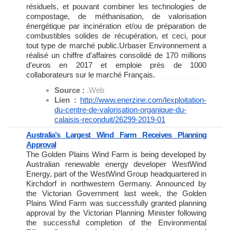
résiduels, et pouvant combiner les technologies de
compostage, de méthanisation, de valorisation
énergétique par incinération et/ou de préparation de
combustibles solides de récupération, et ceci, pour
tout type de marché public.Urbaser Environnement a
réalisé un chiffre d'affaires consolidé de 170 millions
d'euros en 2017 et emploie près de 1000
collaborateurs sur le marché Français.
Source :
.Web
Lien :
http://www.enerzine.com/
lexploitation-
du-centre-de-
valorisation-organique-du-
calaisis-reconduit/26299-2019-
01
Australia’s Largest Wind Farm Receives Planning
Approval
The Golden Plains Wind Farm is being developed by
Australian renewable energy developer WestWind
Energy, part of the WestWind Group headquartered in
Kirchdorf in northwestern Germany. Announced by
the Victorian Government last week, the Golden
Plains Wind Farm was successfully granted planning
approval by the Victorian Planning Minister following
the successful completion of the Environmental