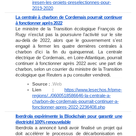
iresen-les-projets-
preselectionnes-pour-
2019-2020
La centrale à charbon de Cordemais pourrait continuer
à fonctionner après 2022
Le ministre de la Transition écologique François de
Rugy n'exclut pas la poursuivre l'activité sur le site
au-delà de 2022, alors que le gouvernement s'est
engagé à fermer les quatre dernières centrales à
charbon d'ici la fin du quinquennat. La centrale
électrique de Cordemais, en Loire-Atlantique, pourrait
continuer à fonctionner après 2022 avec une part de
charbon, selon un courrier du ministre de la Transition
écologique que Reuters a pu consulter vendredi.
Source :
.Web
Lien :
https://www.lesechos.fr/pme-
regions/../0600518586646-la-
centrale-a-
charbon-de-
cordemais-pourrait-continuer-
a-
fonctionner-apres-2022-
2236408.php
Iberdrola expérimente la Blockchain pour garantir une
électricité 100% renouvelable
Iberdrola a annoncé lundi avoir finalisé un projet qui
doit accélérer le processus de décarbonisation en