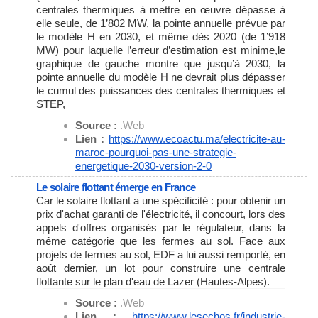
centrales thermiques à mettre en œuvre dépasse à
elle seule, de 1’802 MW, la pointe annuelle prévue par
le modèle H en 2030, et même dès 2020 (de 1’918
MW) pour laquelle l’erreur d’estimation est minime,le
graphique de gauche montre que jusqu’à 2030, la
pointe annuelle du modèle H ne devrait plus dépasser
le cumul des puissances des centrales thermiques et
STEP,
Source :
.Web
Lien :
https://www.ecoactu.ma/
electricite-au-
maroc-pourquoi-
pas-une-strategie-
energetique-
2030-version-2-0
Le solaire flottant émerge en France
Car le solaire flottant a une spécificité : pour obtenir un
prix d'achat garanti de l'électricité, il concourt, lors des
appels d'offres organisés par le régulateur, dans la
même catégorie que les fermes au sol. Face aux
projets de fermes au sol, EDF a lui aussi remporté, en
août dernier, un lot pour construire une centrale
flottante sur le plan d'eau de Lazer (Hautes-Alpes).
Source :
.Web
Lien :
https://www.lesechos.fr/
industrie-