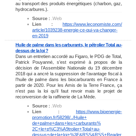
au transport des produits énergétiques (charbon, gaz,
hydrocarbures.).
Source :
.Web
Lien :
https://www.leconomiste.com/
article/1039238-energie-ce-
qui-va-changer-
en-2019
Huile de palme dans les carburants, le pétrolier Total au-
dessus de la loi ?
Dans un entretien accordé au Figaro, le PDG de Total,
Patrick Pouyanné, s’est exprimé à propos de la
décision de l’Assemblée Nationale du 19 décembre
2018 qui a ancré la suppression de l’avantage fiscal à
l’huile de palme dans les biocarburants en France à
partir de 2020. Pour les Amis de la Terre France, ça
n’est pas la loi qu’il faut revoir mais le projet de
reconversion de la raffinerie de La Mède.
Source :
.Web
Lien :
https://www.bioenergie-
promotion.fr/58298/../Huile+
de+palme+dans+les+carburants%
2C+le+p%C3%A9trolier+Total+au-
dessus+de+la+loi+%3F&RSS&RSS+
Reader