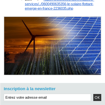
services/../
0600490635356-le-solaire-
flottant-
emerge-en-france-
2236035.php
Inscription à la newsletter