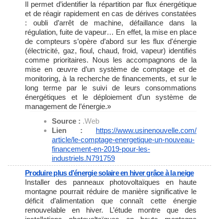
Il permet d’identifier la répartition par flux énergétique
et de réagir rapidement en cas de dérives constatées
: oubli d’arrêt de machine, défaillance dans la
régulation, fuite de vapeur… En effet, la mise en place
de compteurs s’opère d’abord sur les flux d'énergie
(électricité, gaz, fioul, chaud, froid, vapeur) identifiés
comme prioritaires. Nous les accompagnons de la
mise en œuvre d’un système de comptage et de
monitoring, à la recherche de financements, et sur le
long terme par le suivi de leurs consommations
énergétiques et le déploiement d’un système de
management de l’énergie.»
Source :
.Web
Lien :
https://www.usinenouvelle.com/
article/le-comptage-
energetique-un-nouveau-
financement-en-2019-pour-les-
industriels.N791759
Produire plus d’énergie solaire en hiver grâce à la neige
Installer des panneaux photovoltaïques en haute
montagne pourrait réduire de manière significative le
déficit d’alimentation que connaît cette énergie
renouvelable en hiver. L’étude montre que des