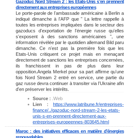
Gazoduc Nord Stream 2 : les Etats-Unis s’en prennent
directement aux entreprises européennes
Le porte-parole de l'ambassade américaine à Berlin a
indiqué dimanche à l'AFP que " La lettre rappelle à
toutes les entreprises impliquées dans le secteur des
gazoducs d'exportation de l'énergie russe qu'elles
s'exposent à des sanctions américaines ", une
information révélée par le quotidien allemand Bild paru
dimanche. Ce n'est pas la première fois que les
Etats-Unis critiquent ce projet mais en menaçant
directement de sanctions les entreprises concernées,
ils franchissent in pas de plus dans leur
opposition.Angela Merkel pour sa part affirme qu'une
fois Nord Stream 2 entré en service, une partie du
gaz russe devra continuer à transiter via l'Ukraine afin
d'en préserver les intérêts.
Source :
.Web
Lien :
https://www.latribune.fr/
entreprises-
finance/../
gazoduc-nord-stream-2-les-
etats-
unis-s-en-prennent-
directement-aux-
entreprises-
europeennes-803645.html
Maroc : des initiatives efficaces en matière d’énergies
renouvelables