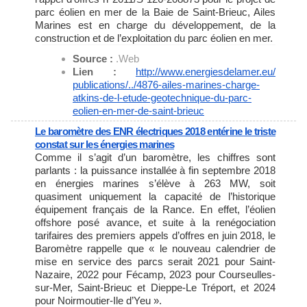
parc éolien en mer de la Baie de Saint-Brieuc, Ailes
Marines est en charge du développement, de la
construction et de l’exploitation du parc éolien en mer.
Source :
.Web
Lien :
http://www.energiesdelamer.eu/
publications/../4876-ailes-
marines-charge-
atkins-de-l-
etude-geotechnique-du-parc-
eolien-en-mer-de-saint-brieuc
Le baromètre des ENR électriques 2018 entérine le triste
constat sur les énergies marines
Comme il s’agit d’un baromètre, les chiffres sont
parlants : la puissance installée à fin septembre 2018
en énergies marines s’élève à 263 MW, soit
quasiment uniquement la capacité de l’historique
équipement français de la Rance. En effet, l’éolien
offshore posé avance, et suite à la renégociation
tarifaires des premiers appels d’offres en juin 2018, le
Baromètre rappelle que « le nouveau calendrier de
mise en service des parcs serait 2021 pour Saint-
Nazaire, 2022 pour Fécamp, 2023 pour Courseulles-
sur-Mer, Saint-Brieuc et Dieppe-Le Tréport, et 2024
pour Noirmoutier-Ile d’Yeu ».