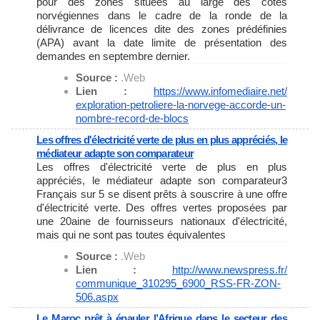
pour des zones situées au large des côtes
norvégiennes dans le cadre de la ronde de la
délivrance de licences dite des zones prédéfinies
(APA) avant la date limite de présentation des
demandes en septembre dernier.
Source :
.Web
Lien :
https://www.infomediaire.net/
exploration-petroliere-la-
norvege-accorde-un-
nombre-
record-de-blocs
Les offres d'électricité verte de plus en plus appréciés, le
médiateur adapte son comparateur
Les offres d'électricité verte de plus en plus
appréciés, le médiateur adapte son comparateur3
Français sur 5 se disent prêts à souscrire à une offre
d'électricité verte. Des offres vertes proposées par
une 20aine de fournisseurs nationaux d'électricité,
mais qui ne sont pas toutes équivalentes
Source :
.Web
Lien :
http://www.newspress.fr/
communique_310295_6900_RSS-FR-
ZON-
506.aspx
Le Maroc prêt à épauler l’Afrique dans le secteur des