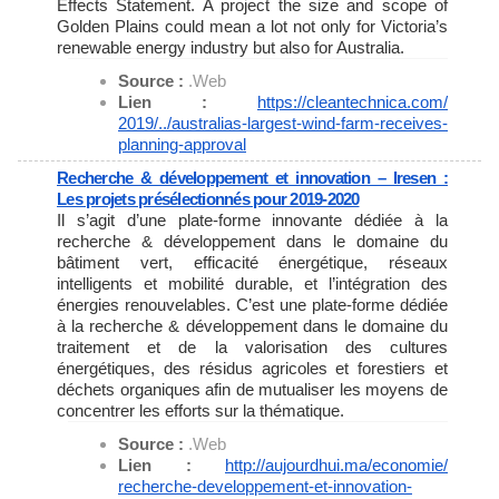
Effects Statement. A project the size and scope of
Golden Plains could mean a lot not only for Victoria’s
renewable energy industry but also for Australia.
Source :
.Web
Lien :
https://cleantechnica.com/
2019/../australias-largest-
wind-farm-receives-
planning-
approval
Recherche & développement et innovation – Iresen :
Les projets présélectionnés pour 2019-2020
Il s’agit d’une plate-forme innovante dédiée à la
recherche & développement dans le domaine du
bâtiment vert, efficacité énergétique, réseaux
intelligents et mobilité durable, et l’intégration des
énergies renouvelables. C’est une plate-forme dédiée
à la recherche & développement dans le domaine du
traitement et de la valorisation des cultures
énergétiques, des résidus agricoles et forestiers et
déchets organiques afin de mutualiser les moyens de
concentrer les efforts sur la thématique.
Source :
.Web
Lien :
http://aujourdhui.ma/economie/
recherche-developpement-et-
innovation-