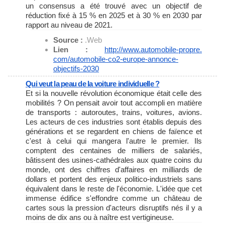
un consensus a été trouvé avec un objectif de
réduction fixé à 15 % en 2025 et à 30 % en 2030 par
rapport au niveau de 2021.
Source :
.Web
Lien :
http://www.automobile-propre.
com/automobile-co2-europe-
annonce-
objectifs-2030
Qui veut la peau de la voiture individuelle ?
Et si la nouvelle révolution économique était celle des
mobilités ? On pensait avoir tout accompli en matière
de transports : autoroutes, trains, voitures, avions.
Les acteurs de ces industries sont établis depuis des
générations et se regardent en chiens de faïence et
c'est à celui qui mangera l'autre le premier. Ils
comptent des centaines de milliers de salariés,
bâtissent des usines-cathédrales aux quatre coins du
monde, ont des chiffres d'affaires en milliards de
dollars et portent des enjeux politico-industriels sans
équivalent dans le reste de l'économie. L'idée que cet
immense édifice s'effondre comme un château de
cartes sous la pression d'acteurs disruptifs nés il y a
moins de dix ans ou à naître est vertigineuse.