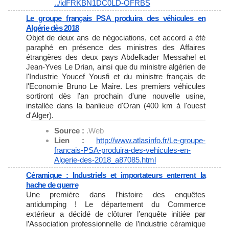
../idFRKBN1DC0LD-OFRBS
Le groupe français PSA produira des véhicules en
Algérie dès 2018
Objet de deux ans de négociations, cet accord a été
paraphé en présence des ministres des Affaires
étrangères des deux pays Abdelkader Messahel et
Jean-Yves Le Drian, ainsi que du ministre algérien de
l'Industrie Youcef Yousfi et du ministre français de
l'Economie Bruno Le Maire. Les premiers véhicules
sortiront dès l'an prochain d'une nouvelle usine,
installée dans la banlieue d'Oran (400 km à l'ouest
d'Alger).
Source :
.Web
Lien :
http://www.atlasinfo.fr/Le-
groupe-
francais-PSA-produira-
des-vehicules-en-
Algerie-des-
2018_a87085.html
Céramique : Industriels et importateurs enterrent la
hache de guerre
Une première dans l’histoire des enquêtes
antidumping ! Le département du Commerce
extérieur a décidé de clôturer l’enquête initiée par
l’Association professionnelle de l’industrie céramique