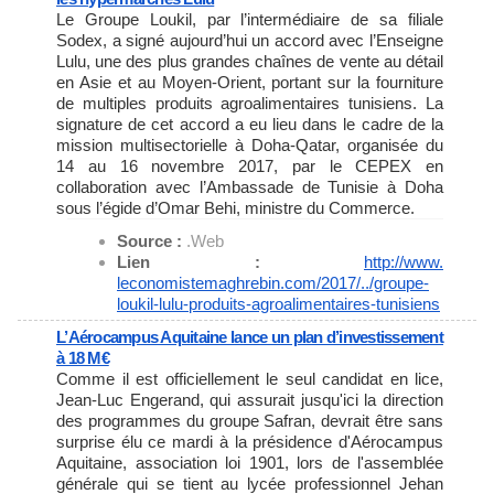
Le Groupe Loukil, par l’intermédiaire de sa filiale
Sodex, a signé aujourd’hui un accord avec l’Enseigne
Lulu, une des plus grandes chaînes de vente au détail
en Asie et au Moyen-Orient, portant sur la fourniture
de multiples produits agroalimentaires tunisiens. La
signature de cet accord a eu lieu dans le cadre de la
mission multisectorielle à Doha-Qatar, organisée du
14 au 16 novembre 2017, par le CEPEX en
collaboration avec l’Ambassade de Tunisie à Doha
sous l’égide d’Omar Behi, ministre du Commerce.
Source :
.Web
Lien :
http://www.
leconomistemaghrebin.com/2017/
../groupe-
loukil-lulu-
produits-agroalimentaires-
tunisiens
L’Aérocampus Aquitaine lance un plan d’investissement
à 18 M€
Comme il est officiellement le seul candidat en lice,
Jean-Luc Engerand, qui assurait jusqu'ici la direction
des programmes du groupe Safran, devrait être sans
surprise élu ce mardi à la présidence d'Aérocampus
Aquitaine, association loi 1901, lors de l'assemblée
générale qui se tient au lycée professionnel Jehan