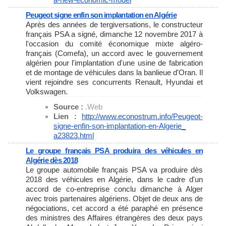
Peugeot signe enfin son implantation en Algérie
Après des années de tergiversations, le constructeur
français PSA a signé, dimanche 12 novembre 2017 à
l'occasion du comité économique mixte algéro-
français (Comefa), un accord avec le gouvernement
algérien pour l'implantation d'une usine de fabrication
et de montage de véhicules dans la banlieue d'Oran. Il
vient rejoindre ses concurrents Renault, Hyundai et
Volkswagen.
Source :
.Web
Lien :
http://www.econostrum.info/
Peugeot-
signe-enfin-son-
implantation-en-Algerie_
a23823.html
Le groupe français PSA produira des véhicules en
Algérie dès 2018
Le groupe automobile français PSA va produire dès
2018 des véhicules en Algérie, dans le cadre d'un
accord de co-entreprise conclu dimanche à Alger
avec trois partenaires algériens. Objet de deux ans de
négociations, cet accord a été paraphé en présence
des ministres des Affaires étrangères des deux pays