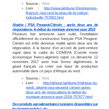
Source :
.Web
Lien :
http://www.latribune.fr/
entreprises-
finance/../qui-
veut-la-peau-de-la-voiture-
individuelle-757802.html
Algérie / PSA Peugeot-Citroën : après deux ans de
négociations, le début du montage annoncé pour 2018
Plusieurs fois annoncée sans suite, l'installation
officiellement du constructeur français PSA Peugeot-
Citroën est enfin devenue réalité après deux ans de
négociation. A la faveur d'un accord de joint-venture
signé dans le cadre du COMEFA (Comité mixte
économique franco-algérien) signé ce dimanche 12
novembre 2017 avec trois firmes algériennes, le
géant français va créer une base de production
automobile dans ce pays d'Afrique du nord.
Source :
.Web
Lien :
http://afrique.latribune.fr/
afrique-du-
nord/../algerie-
psa-peugeot-citroen-apres-
deux-ans-de-negociations-le-
debut-du-
montage-annonce-pour-
2018-757877.html
Des produits agroalimentaires tunisiens disponibles sur
les hypermarchés Lulu