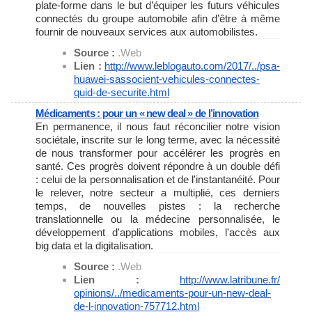
plate-forme dans le but d’équiper les futurs véhicules
connectés du groupe automobile afin d’être à même
fournir de nouveaux services aux automobilistes.
Source :
.Web
Lien :
http://www.leblogauto.com/
2017/../psa-
huawei-sassocient-
vehicules-connectes-
quid-de-
securite.html
Médicaments : pour un « new deal » de l’innovation
En permanence, il nous faut réconcilier notre vision
sociétale, inscrite sur le long terme, avec la nécessité
de nous transformer pour accélérer les progrès en
santé. Ces progrès doivent répondre à un double défi
: celui de la personnalisation et de l'instantanéité. Pour
le relever, notre secteur a multiplié, ces derniers
temps, de nouvelles pistes : la recherche
translationnelle ou la médecine personnalisée, le
développement d'applications mobiles, l'accès aux
big data et la digitalisation.
Source :
.Web
Lien :
http://www.latribune.fr/
opinions/../medicaments-pour-
un-new-deal-
de-l-innovation-
757712.html