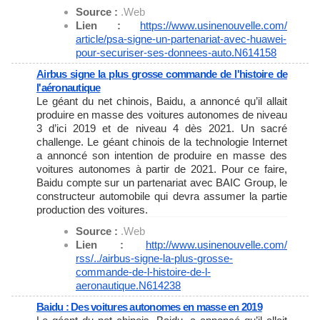
Source :
.Web
Lien :
https://www.usinenouvelle.com/
article/psa-signe-un-
partenariat-avec-huawei-
pour-
securiser-ses-donnees-auto.
N614158
Airbus signe la plus grosse commande de l'histoire de
l'aéronautique
Le géant du net chinois, Baidu, a annoncé qu’il allait
produire en masse des voitures autonomes de niveau
3 d’ici 2019 et de niveau 4 dès 2021. Un sacré
challenge. Le géant chinois de la technologie Internet
a annoncé son intention de produire en masse des
voitures autonomes à partir de 2021. Pour ce faire,
Baidu compte sur un partenariat avec BAIC Group, le
constructeur automobile qui devra assumer la partie
production des voitures.
Source :
.Web
Lien :
http://www.usinenouvelle.com/
rss/../airbus-signe-la-plus-
grosse-
commande-de-l-histoire-
de-l-
aeronautique.N614238
Baidu : Des voitures autonomes en masse en 2019