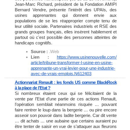
Jean-Marc Richard, président de la Fondation AMIPI
Bernard Vendre, présente l'intérêt des UPAIs, des
usines apprenantes qui donnent envie aux
populations de se les réapproprier compte tenu de
leur utilité sociale. Partenaires industriels et RSE des
grands groupes français, elles insèrent habilement et
partout où c'est possible des personnes atteintes de
handicaps cognitifs.
Source :
.Web
Lien :
https://www.usinenouvelle.com/
article/tribune-transformer-l-
usine-en-usine-
apprenante-un-
vrai-levier-pour-une-
industrie-
avec-de-vrais-
emplois.N612403
Actionnariat Renault : les fonds US comme BlackRock
à la place de l’Etat ?
Si nombreux étaient ceux qui se félicitaient de la
vente par l’Etat d’une partie de ces actions Renault,
l’opération semblait néanmoins risquée … pouvant
faire rentrer le loup dans la bergerie … ou pire encore
asseoir son pouvoir dans ladite bergerie. Car dit vente
… dit achats … une aubaine que certains auraient pu
être tenter de saisir en vue de s’attaquer aux fleurons