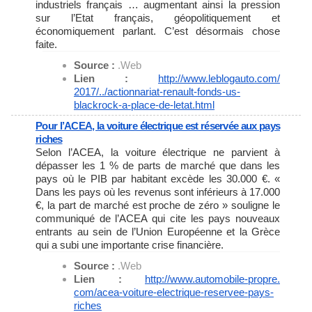
industriels français … augmentant ainsi la pression
sur l’Etat français, géopolitiquement et
économiquement parlant. C’est désormais chose
faite.
Source :
.Web
Lien :
http://www.leblogauto.com/
2017/../actionnariat-renault-
fonds-us-
blackrock-a-place-de-
letat.html
Pour l’ACEA, la voiture électrique est réservée aux pays
riches
Selon l’ACEA, la voiture électrique ne parvient à
dépasser les 1 % de parts de marché que dans les
pays où le PIB par habitant excède les 30.000 €. «
Dans les pays où les revenus sont inférieurs à 17.000
€, la part de marché est proche de zéro » souligne le
communiqué de l’ACEA qui cite les pays nouveaux
entrants au sein de l’Union Européenne et la Grèce
qui a subi une importante crise financière.
Source :
.Web
Lien :
http://www.automobile-propre.
com/acea-voiture-electrique-
reservee-pays-
riches