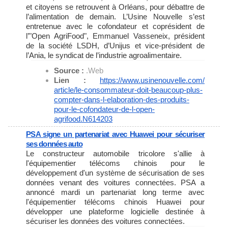
et citoyens se retrouvent à Orléans, pour débattre de
l’alimentation de demain. L’Usine Nouvelle s’est
entretenue avec le cofondateur et coprésident de
l’"Open AgriFood", Emmanuel Vasseneix, président
de la société LSDH, d’Unijus et vice-président de
l’Ania, le syndicat de l’industrie agroalimentaire.
Source :
.Web
Lien :
https://www.usinenouvelle.com/
article/le-consommateur-doit-
beaucoup-plus-
compter-dans-l-
elaboration-des-produits-
pour-
le-cofondateur-de-l-open-
agrifood.N614203
PSA signe un partenariat avec Huawei pour sécuriser
ses données auto
Le constructeur automobile tricolore s'allie à
l'équipementier télécoms chinois pour le
développement d'un système de sécurisation de ses
données venant des voitures connectées. PSA a
annoncé mardi un partenariat long terme avec
l'équipementier télécoms chinois Huawei pour
développer une plateforme logicielle destinée à
sécuriser les données des voitures connectées.