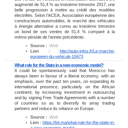
augmenté de 51,4 % au troisième trimestre 2017, une
belle progression à mettre au crédit des modèles
électrifiés. Selon l’ACEA, Association européenne des
constructeurs automobiles, le marché des véhicules
à énergie alternative a connu au troisième trimestre
un bond de ses ventes de 51,4 % comparé à la
même période de l’année précédente.
Source :
.Web
Lien :
http://auto-infos.fr/Le-
marche-
europeen-du-vehicule,
10473
What role for the State in a new economic model?
It could be spontaneously said that Morocco has
always been in favour of a liberal economy, with an
emphasis, over the past ten years, on expanding its
international presence, particularly on the African
continent, by increasing investment in outsourcing
and by signing Free Trade Agreements with a number
of countries so as to diversify its array trading
partners and reduce its reliance on Europe.
Source :
.Web
Lien :
https://lnt.ma/what-role-for-
the-state-in-
a-new-economic-
model