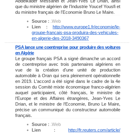
Abdelkader Messahel et Jean-Yves Le Drian, ainsi
que du ministre algérien de l'Industrie Youcef Yousfi et
du ministre français de l'Economie Bruno Le Maire.
Source :
.Web
Lien :
http://www.europe1.fr/
economie/le-
groupe-francais-
psa-produira-des-vehicules-
en-
algerie-des-2018-3490367
PSA lance une coentreprise pour produire des voitures
en Algérie
Le groupe français PSA a signé dimanche un accord
de coentreprise avec trois partenaires algériens en
vue de la création d'une unité de production
automobile à Oran qui sera pleinement opérationnelle
en 2019. L‘accord a été signé dans le cadre de la 4e
session du Comité mixte économique franco-algérien
auquel participaient, côté français, le ministre de
l‘Europe et des Affaires étrangères, Jean-Yves Le
Drian, et le ministre de l‘Economie, Bruno Le Maire,
précise un communiqué du constructeur automobile
français.
Source :
.Web
Lien :
http://fr.reuters.com/article/