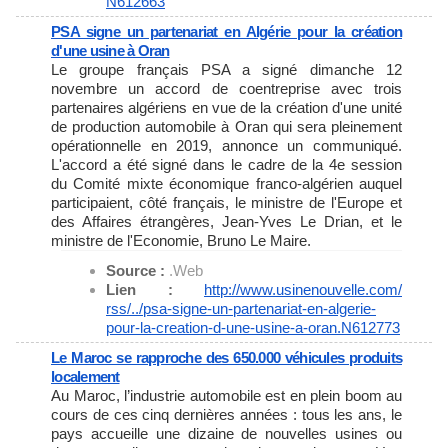
N612663
PSA signe un partenariat en Algérie pour la création
d'une usine à Oran
Le groupe français PSA a signé dimanche 12
novembre un accord de coentreprise avec trois
partenaires algériens en vue de la création d'une unité
de production automobile à Oran qui sera pleinement
opérationnelle en 2019, annonce un communiqué.
L'accord a été signé dans le cadre de la 4e session
du Comité mixte économique franco-algérien auquel
participaient, côté français, le ministre de l'Europe et
des Affaires étrangères, Jean-Yves Le Drian, et le
ministre de l'Economie, Bruno Le Maire.
Source :
.Web
Lien :
http://www.usinenouvelle.com/
rss/../psa-signe-un-
partenariat-en-algerie-
pour-
la-creation-d-une-usine-a-
oran.N612773
Le Maroc se rapproche des 650.000 véhicules produits
localement
Au Maroc, l’industrie automobile est en plein boom au
cours de ces cinq dernières années : tous les ans, le
pays accueille une dizaine de nouvelles usines ou