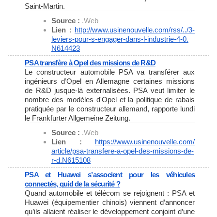
Saint-Martin.
Source :
.Web
Lien :
http://www.usinenouvelle.com/
rss/../3-
leviers-pour-s-
engager-dans-l-industrie-4-0.
N614423
PSA transfère à Opel des missions de R&D
Le constructeur automobile PSA va transférer aux
ingénieurs d’Opel en Allemagne certaines missions
de R&D jusque-là externalisées. PSA veut limiter le
nombre des modèles d'Opel et la politique de rabais
pratiquée par le constructeur allemand, rapporte lundi
le Frankfurter Allgemeine Zeitung.
Source :
.Web
Lien :
https://www.usinenouvelle.com/
article/psa-transfere-a-opel-
des-missions-de-
r-d.N615108
PSA et Huawei s’associent pour les véhicules
connectés, quid de la sécurité ?
Quand automobile et télécom se rejoignent : PSA et
Huawei (équipementier chinois) viennent d’annoncer
qu’ils allaient réaliser le développement conjoint d’une