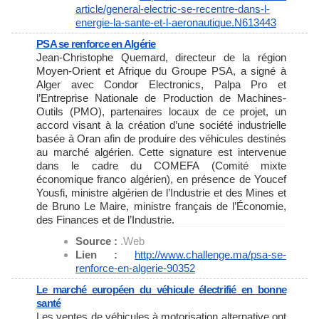
article/general-electric-se-
recentre-dans-l-
energie-la-
sante-et-l-aeronautique.
N613443
PSA se renforce en Algérie
Jean-Christophe Quemard, directeur de la région
Moyen-Orient et Afrique du Groupe PSA, a signé à
Alger avec Condor Electronics, Palpa Pro et
l’Entreprise Nationale de Production de Machines-
Outils (PMO), partenaires locaux de ce projet, un
accord visant à la création d’une société industrielle
basée à Oran afin de produire des véhicules destinés
au marché algérien. Cette signature est intervenue
dans le cadre du COMEFA (Comité mixte
économique franco algérien), en présence de Youcef
Yousfi, ministre algérien de l’Industrie et des Mines et
de Bruno Le Maire, ministre français de l’Économie,
des Finances et de l’Industrie.
Source :
.Web
Lien :
http://www.challenge.ma/psa-
se-
renforce-en-algerie-90352
Le marché européen du véhicule électrifié en bonne
santé
Les ventes de véhicules à motorisation alternative ont