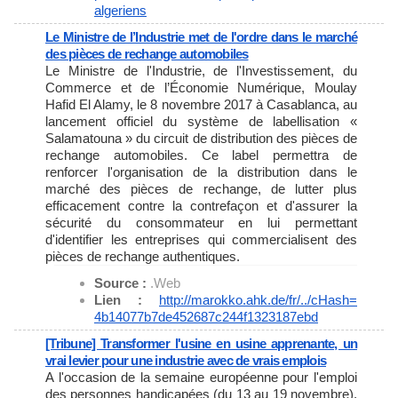
algeriens
Le Ministre de l’Industrie met de l'ordre dans le marché
des pièces de rechange automobiles
Le Ministre de l'Industrie, de l'Investissement, du
Commerce et de l’Économie Numérique, Moulay
Hafid El Alamy, le 8 novembre 2017 à Casablanca, au
lancement officiel du système de labellisation «
Salamatouna » du circuit de distribution des pièces de
rechange automobiles. Ce label permettra de
renforcer l'organisation de la distribution dans le
marché des pièces de rechange, de lutter plus
efficacement contre la contrefaçon et d'assurer la
sécurité du consommateur en lui permettant
d'identifier les entreprises qui commercialisent des
pièces de rechange authentiques.
Source :
.Web
Lien :
http://marokko.ahk.de/fr/../
cHash=
4b14077b7de452687c244f1323187e
bd
[Tribune] Transformer l'usine en usine apprenante, un
vrai levier pour une industrie avec de vrais emplois
A l'occasion de la semaine européenne pour l'emploi
des personnes handicapées (du 13 au 19 novembre),