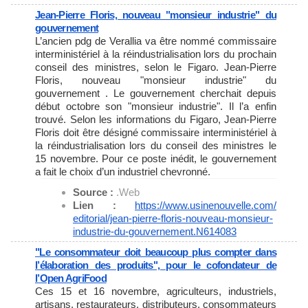
Jean-Pierre Floris, nouveau "monsieur industrie" du
gouvernement
L’ancien pdg de Verallia va être nommé commissaire
interministériel à la réindustrialisation lors du prochain
conseil des ministres, selon le Figaro. Jean-Pierre
Floris, nouveau "monsieur industrie" du
gouvernement . Le gouvernement cherchait depuis
début octobre son "monsieur industrie". Il l’a enfin
trouvé. Selon les informations du Figaro, Jean-Pierre
Floris doit être désigné commissaire interministériel à
la réindustrialisation lors du conseil des ministres le
15 novembre. Pour ce poste inédit, le gouvernement
a fait le choix d’un industriel chevronné.
Source :
.Web
Lien :
https://www.usinenouvelle.com/
editorial/jean-pierre-floris-
nouveau-monsieur-
industrie-du-
gouvernement.N614083
"Le consommateur doit beaucoup plus compter dans
l’élaboration des produits", pour le cofondateur de
l’Open AgriFood
Ces 15 et 16 novembre, agriculteurs, industriels,
artisans, restaurateurs, distributeurs, consommateurs