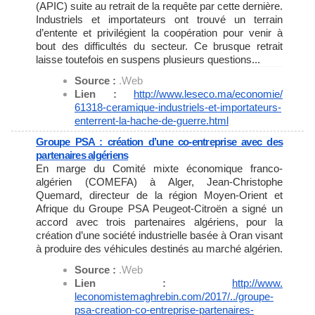
(APIC) suite au retrait de la requête par cette dernière.
Industriels et importateurs ont trouvé un terrain
d’entente et privilégient la coopération pour venir à
bout des difficultés du secteur. Ce brusque retrait
laisse toutefois en suspens plusieurs questions...
Source :
.Web
Lien :
http://www.leseco.ma/economie/
61318-ceramique-industriels-
et-importateurs-
enterrent-la-
hache-de-guerre.html
Groupe PSA : création d’une co-entreprise avec des
partenaires algériens
En marge du Comité mixte économique franco-
algérien (COMEFA) à Alger, Jean-Christophe
Quemard, directeur de la région Moyen-Orient et
Afrique du Groupe PSA Peugeot-Citroën a signé un
accord avec trois partenaires algériens, pour la
création d’une société industrielle basée à Oran visant
à produire des véhicules destinés au marché algérien.
Source :
.Web
Lien :
http://www.
leconomistemaghrebin.com/2017/
../groupe-
psa-creation-co-
entreprise-partenaires-