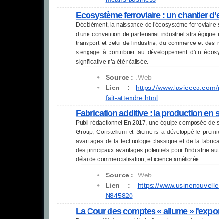
Ecosystème ferroviaire : un chantier d’e
Décidément, la naissance de l’écosystème ferroviaire s’
d’une convention de partenariat industriel stratégique 
transport et celui de l’industrie, du commerce et des n
s’engage à contribuer au développement d’un écos
significative n’a été réalisée.
Source :
.Web
Lien :
https://www.lavieeco.com
fait-attendre.html
Fabrication additive : la production en s
Publi-rédactionnel En 2017, une équipe composée de 
Group, Constellium et Siemens a développé le premier
avantages de la technologie classique et de la fabrica
des principaux avantages potentiels pour l’industrie auto
délai de commercialisation; efficience améliorée.
Source :
.Web
Lien :
https://www.usinenouvell
N845820
La Cour des comptes « allume » l’expor