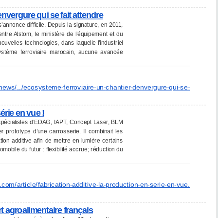
nvergure qui se fait attendre
annonce difficile. Depuis la signature, en 2011,
entre Alstom, le ministère de l’équipement et du
ouvelles technologies, dans laquelle l’industriel
ystème ferroviaire marocain, aucune avancée
/news/
../ecosysteme-ferroviaire-un-
chantier-denvergure-qui-se-
érie en vue !
spécialistes d’EDAG, IAPT, Concept Laser, BLM
 prototype d’une carrosserie. Il combinait les
tion additive afin de mettre en lumière certains
mobile du futur : flexibilité accrue; réduction du
e.com/
article/fabrication-additive-
la-production-en-serie-en-vue.
t agroalimentaire français