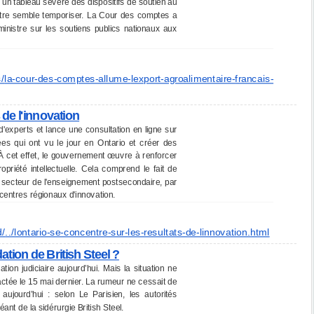
un tableau sévère des dispositifs de soutien au
stre semble temporiser. La Cour des comptes a
inistre sur les soutiens publics nationaux aux
s/
la-cour-des-comptes-allume-
lexport-agroalimentaire-
francais-
 de l'innovation
'experts et lance une consultation en ligne sur
idées qui ont vu le jour en Ontario et créer des
À cet effet, le gouvernement œuvre à renforcer
priété intellectuelle. Cela comprend le fait de
 secteur de l'enseignement postsecondaire, par
centres régionaux d'innovation.
d/
../lontario-se-concentre-sur-
les-resultats-de-linnovation.
html
ation de British Steel ?
tion judiciaire aujourd’hui. Mais la situation ne
actée le 15 mai dernier. La rumeur ne cessait de
aujourd’hui : selon Le Parisien, les autorités
ant de la sidérurgie British Steel.