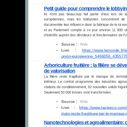
Petit guide pour comprendre le lobbyi
Ils n’ont pas beaucoup fait parler d’eux lors de 
européennes, mais les lobbyistes concentrent de
documentée leur influence dans la fabrique de la loi 
et au Parlement compte à ce jour environ 11 800 o
d’intérêts auprès des décideurs et fonctionnaires de l
Source :
.Web
Lien :
https://www.lemonde.fr/l
union-europeenne_5466056_
4355770
Arboriculture fruitière : la filière se 
de valorisation
La filière reste fragilisée par le manque de norma
intérieur. Le contrat programme des industries agroa
stations de conditionnement, 92 nouvelles unités frigori
Seulement 50 000 tonnes sont transformées.
Source :
.Web
Lien :
https://www.lavieeco.com
mais-reste-fragilisee-par-le-
manque-de
Nanotechnologies et agroalimentaire: ç