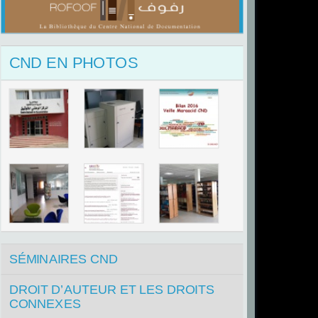
CND EN PHOTOS
SÉMINAIRES CND
DROIT D’AUTEUR ET LES DROITS
CONNEXES