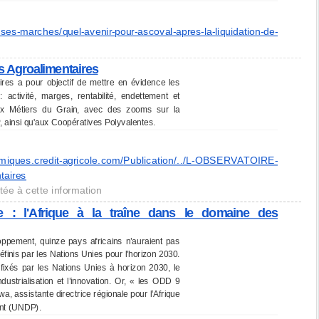
ises-marches/quel-
avenir-pour-ascoval-apres-la-
liquidation-de-
es Agroalimentaires
ires a pour objectif de mettre en évidence les
activité, marges, rentabilité, endettement et
ux Métiers du Grain, avec des zooms sur la
P, ainsi qu'aux Coopératives Polyvalentes.
omiques.
credit-agricole.com/
Publication/../L-OBSERVATOIRE-
taires
tée à cette information
e : l'Afrique à la traîne dans le domaine des
ppement, quinze pays africains n’auraient pas
définis par les Nations Unies pour l'horizon 2030.
ixés par les Nations Unies à horizon 2030, le
ndustrialisation et l’innovation. Or, « les ODD 9
a, assistante directrice régionale pour l’Afrique
nt (UNDP).