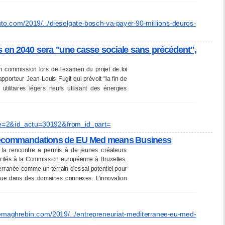
uto.com/
2019/../dieselgate-bosch-va-
payer-90-millions-deuros-
es en 2040 sera "une casse sociale sans précédent",
n commission lors de l’examen du projet de loi
porteur Jean-Louis Fugit qui prévoit "la fin de
utilitaires légers neufs utilisant des énergies
e=
2&id_actu=30192&from_id_part=
s recommandations de EU Med means Business
 la rencontre a permis à de jeunes créateurs
orités à la Commission européenne à Bruxelles.
erranée comme un terrain d’essai potentiel pour
i que dans des domaines connexes. L’innovation
emaghrebin.com/2019/
../entrepreneuriat-
mediterranee-eu-med-