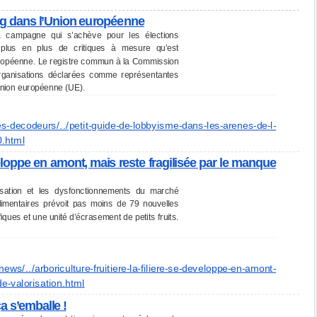
ng dans l’Union européenne
la campagne qui s’achève pour les élections
 plus en plus de critiques à mesure qu’est
européenne. Le registre commun à la Commission
rganisations déclarées comme représentantes
’Union européenne (UE).
es-
decodeurs/../petit-guide-de-
lobbyisme-dans-les-arenes-de-
l-
.html
développe en amont, mais reste fragilisée par le manque
lisation et les dysfonctionnements du marché
limentaires prévoit pas moins de 79 nouvelles
fiques et une unité d’écrasement de petits fruits.
/news/
../arboriculture-fruitiere-la-
filiere-se-developpe-en-amont-
-valorisation.html
a s’emballe !