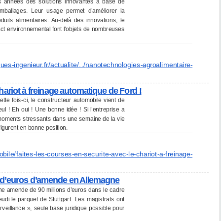
urs années des solutions innovantes à base de
mballages. Leur usage permet d’améliorer la
oduits alimentaires. Au-delà des innovations, le
act environnemental font l’objets de nombreuses
ques-
ingenieur.fr/actualite/../
nanotechnologies-
agroalimentaire-
chariot à freinage automatique de Ford !
te fois-ci, le constructeur automobile vient de
ul ! Eh oui ! Une bonne idée ! Si l’entreprise a
s moments stressants dans une semaine de la vie
igurent en bonne position.
bile/faites-les-courses-
en-securite-avec-le-chariot-a-
freinage-
s d’euros d’amende en Allemagne
e amende de 90 millions d’euros dans le cadre
di le parquet de Stuttgart. Les magistrats ont
illance », seule base juridique possible pour