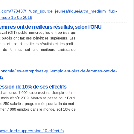
e.com/
778437/../utm_source=
jeuneafrique&utm_medium=flux-
frique-15-05-2018
femmes ont de meilleurs résultats, selon l'ONU
avail (OIT) publié mercredi, les entreprises qui
placés ont fait des bénéfices supérieurs. Les
sommet - ont de meilleurs résultats et des profits
ge de femmes ont une meilleure croissance
onomie/les-entreprises-qui-
emploient-plus-de-femmes-ont-
de-
42
ession de 10% de ses effectifs
 et annonce 7 000 suppressions d’emplois dans
 du mois d’août 2019. Mauvaise passe pour Ford.
oie 850 salariés, programmée pour la fin du mois
rimer 7 000 emplois dans le monde, soit 10% de
news-ford-suppression-10-
effectifs