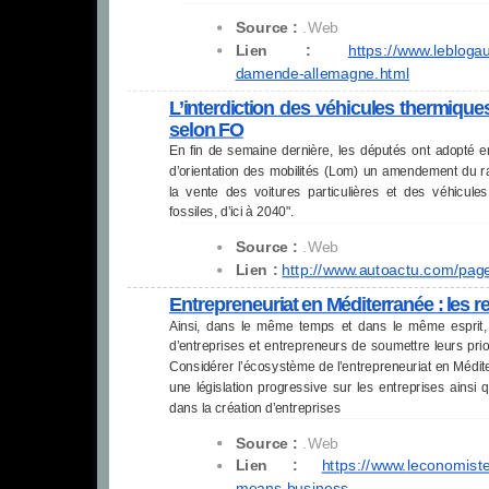
Source :
.Web
Lien :
https://www.lebloga
damende-allemagne.html
L’interdiction des véhicules thermiqu
selon FO
En fin de semaine dernière, les députés ont adopté e
d’orientation des mobilités (Lom) un amendement du rap
la vente des voitures particulières et des véhicules 
fossiles, d’ici à 2040".
Source :
.Web
Lien :
http://www.autoactu.com/pag
Entrepreneuriat en Méditerranée : le
Ainsi, dans le même temps et dans le même esprit,
d’entreprises et entrepreneurs de soumettre leurs pri
Considérer l’écosystème de l’entrepreneuriat en Médit
une législation progressive sur les entreprises ains
dans la création d’entreprises
Source :
.Web
Lien :
https://www.
leconomist
means-
business