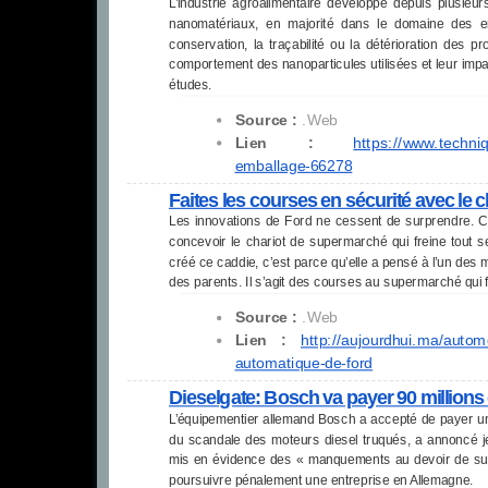
L’industrie agroalimentaire développe depuis plusie
nanomatériaux, en majorité dans le domaine des e
conservation, la traçabilité ou la détérioration des pr
comportement des nanoparticules utilisées et leur imp
études.
Source :
.Web
Lien :
https://www.techni
emballage-
66278
Faites les courses en sécurité avec le 
Les innovations de Ford ne cessent de surprendre. Cet
concevoir le chariot de supermarché qui freine tout se
créé ce caddie, c’est parce qu’elle a pensé à l’un de
des parents. Il s’agit des courses au supermarché qui f
Source :
.Web
Lien :
http://aujourdhui.ma/
automo
automatique-de-ford
Dieselgate: Bosch va payer 90 million
L’équipementier allemand Bosch a accepté de payer un
du scandale des moteurs diesel truqués, a annoncé jeu
mis en évidence des « manquements au devoir de surve
poursuivre pénalement une entreprise en Allemagne.