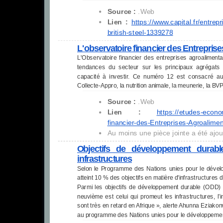
Source :
.Web
Lien :
https://www.capital.fr/
entrepr
british-steel-
1339278
L'observatoire financier des Entrepris
L'Observatoire financier des entreprises agroalimenta
tendances du secteur sur les principaux agrégats : 
capacité à investir. Ce numéro 12 est consacré a
Collecte-Appro, la nutrition animale, la meunerie, la BV
Source :
.Web
Lien :
https://etudes-econ
financier-des-Entreprises-
Agroalimen
Au moins une pièce jointe a été ajou
Objectifs de développement durabl
infrastructures
Selon le Programme des Nations unies pour le dévelo
atteint 10 % des objectifs en matière d'infrastructures 
Parmi les objectifs de développement durable (ODD) f
neuvième est celui qui promeut les infrastructures, l’i
sont très en retard en Afrique », alerte Ahunna Eziakonw
au programme des Nations unies pour le développeme