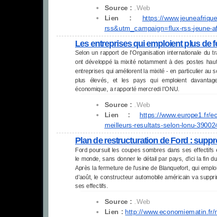
Source :
.Web
Lien :
https://www.jeuneafriqu
rss&utm_campaign=flux-rss-
jeune-a
Les entreprises qui emploient plus de 
Selon un rapport de l'Organisation internationale du tr
ont développé la mixité notamment à des postes haut 
entreprises qui améliorent la mixité - en particulier au 
plus élevés, et les pays qui emploient davanta
économique, a rapporté mercredi l'ONU.
Source :
.Web
Lien :
https://www.europe1.fr/
ec
meilleurs-resultats-selon-
lonu-39002
Plan de restructuration de Ford : suppr
Ford poursuit les coupes sombres dans ses effectifs
le monde, sans donner le détail par pays, d’ici la fin
Après la fermeture de l'usine de Blanquefort, qui empl
d’août, le constructeur automobile américain va supp
ses effectifs.
Source :
.Web
Lien :
http://www.economiematin.fr/