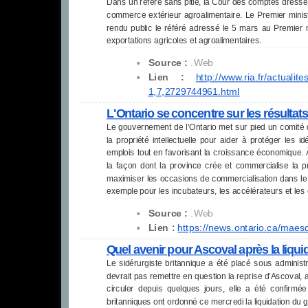
Dans un référé sans pitié, la Cour des comptes dresse 
commerce extérieur agroalimentaire. Le Premier mini
rendu public le référé adressé le 5 mars au Premier m
exportations agricoles et agroalimentaires.
Source :
.Web
Lien :
http://www.ria.fr/actualite
1,7,2729744961.html
L'Ontario se concentre sur les résultats
Le gouvernement de l'Ontario met sur pied un comité d
la propriété intellectuelle pour aider à protéger les 
emplois tout en favorisant la croissance économique. 
la façon dont la province crée et commercialise la pro
maximiser les occasions de commercialisation dans le
exemple pour les incubateurs, les accélérateurs et les 
Source :
.Web
Lien :
https://news.ontario.ca/maes
Quel avenir pour Ascoval après la liquid
Le sidérurgiste britannique a été placé sous administra
devrait pas remettre en question la reprise d’Ascoval, 
circuler depuis quelques jours, elle a été confirmée 
britanniques ont ordonné ce mercredi la liquidation du gé