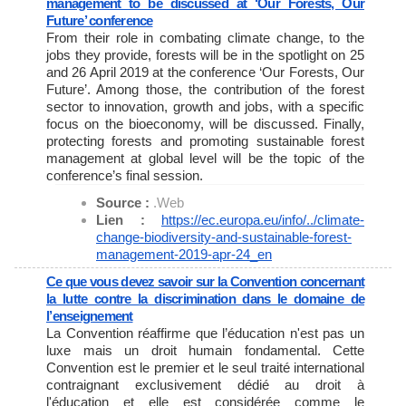
management to be discussed at ‘Our Forests, Our
Future’ conference
From their role in combating climate change, to the
jobs they provide, forests will be in the spotlight on 25
and 26 April 2019 at the conference ‘Our Forests, Our
Future’. Among those, the contribution of the forest
sector to innovation, growth and jobs, with a specific
focus on the bioeconomy, will be discussed. Finally,
protecting forests and promoting sustainable forest
management at global level will be the topic of the
conference’s final session.
Source :
.Web
Lien :
https://ec.europa.eu/info/../
climate-
change-biodiversity-
and-sustainable-forest-
management-2019-apr-24_en
Ce que vous devez savoir sur la Convention concernant
la lutte contre la discrimination dans le domaine de
l’enseignement
La Convention réaffirme que l’éducation n'est pas un
luxe mais un droit humain fondamental. Cette
Convention est le premier et le seul traité international
contraignant exclusivement dédié au droit à
l'éducation et elle est considérée comme le