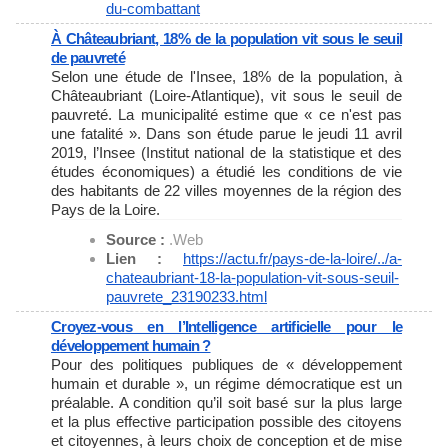
du-
combattant
À Châteaubriant, 18% de la population vit sous le seuil
de pauvreté
Selon une étude de l'Insee, 18% de la population, à
Châteaubriant (Loire-Atlantique), vit sous le seuil de
pauvreté. La municipalité estime que « ce n'est pas
une fatalité ». Dans son étude parue le jeudi 11 avril
2019, l’Insee (Institut national de la statistique et des
études économiques) a étudié les conditions de vie
des habitants de 22 villes moyennes de la région des
Pays de la Loire.
Source :
.Web
Lien :
https://actu.fr/pays-de-la-
loire/../a-
chateaubriant-18-
la-population-vit-sous-seuil-
pauvrete_23190233.html
Croyez-vous en l’Intelligence artificielle pour le
développement humain ?
Pour des politiques publiques de « développement
humain et durable », un régime démocratique est un
préalable. A condition qu’il soit basé sur la plus large
et la plus effective participation possible des citoyens
et citoyennes, à leurs choix de conception et de mise