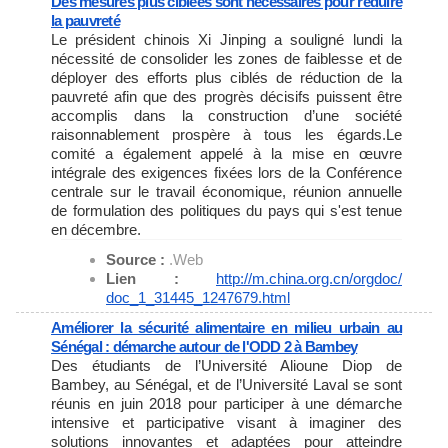
Des mesures plus ciblées sont nécessaires pour réduire
la pauvreté
Le président chinois Xi Jinping a souligné lundi la
nécessité de consolider les zones de faiblesse et de
déployer des efforts plus ciblés de réduction de la
pauvreté afin que des progrès décisifs puissent être
accomplis dans la construction d’une société
raisonnablement prospère à tous les égards.Le
comité a également appelé à la mise en œuvre
intégrale des exigences fixées lors de la Conférence
centrale sur le travail économique, réunion annuelle
de formulation des politiques du pays qui s'est tenue
en décembre.
Source :
.Web
Lien :
http://m.china.org.cn/orgdoc/
doc_1_31445_1247679.html
Améliorer la sécurité alimentaire en milieu urbain au
Sénégal : démarche autour de l'ODD 2 à Bambey
Des étudiants de l’Université Alioune Diop de
Bambey, au Sénégal, et de l’Université Laval se sont
réunis en juin 2018 pour participer à une démarche
intensive et participative visant à imaginer des
solutions innovantes et adaptées pour atteindre