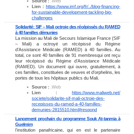
Source :
.Web
Lien :
https://www.imf.org/fr/../
blog-financing-
for-
sustainable-development-
tackling-big-
challenges
Solidarité: SIF – Mali octroie des récépissés du RAMED
à 40 familles démunies
La mission au Mali de Secours Islamique France (SIF
– Mali) a octroyé un récépissé du Régime
d’Assistance Médicale (RAMED) à 40 familles. Au
total, ce sont 40 familles de 91 membresqui ont reçu
leur récépissé du Régime d’Assistance Médicale
(RAMED). Un document qui ouvre, gratuitement, à
ces familles, constituées de veuves et d’orphelins, les
portes de tous les hôpitaux publics du Mali.
Source :
.Web
Lien :
https://www.maliweb.net/
societe/solidarite-sif-mali-
octroie-des-
recepisses-du-
ramed-a-40-familles-
demunies-
2815510.html#respond
Lancement prochain du programme Souk At-tanmia à
Guelmim
l'institution panafricaine, qui en est le partenaire