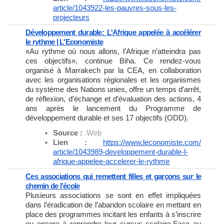
article/1043922-les-pauvres-
sous-les-
projecteurs
Développement durable: L'Afrique appelée à accélérer
le rythme | L'Economiste
«Au rythme où nous allons, l’Afrique n’atteindra pas
ces objectifs», continue Biha. Ce rendez-vous
organisé à Marrakech par la CEA, en collaboration
avec les organisations régionales et les organismes
du système des Nations unies, offre un temps d’arrêt,
de réflexion, d’échange et d’évaluation des actions, 4
ans après le lancement du Programme de
développement durable et ses 17 objectifs (ODD).
Source :
.Web
Lien :
https://www.leconomiste.com/
article/1043989-developpement-
durable-l-
afrique-appelee-
accelerer-le-rythme
Ces associations qui remettent filles et garçons sur le
chemin de l’école
Plusieurs associations se sont en effet impliquées
dans l’éradication de l’abandon scolaire en mettant en
place des programmes incitant les enfants à s’inscrire
ou encore à reprendre leur cursus scolaire.Face au