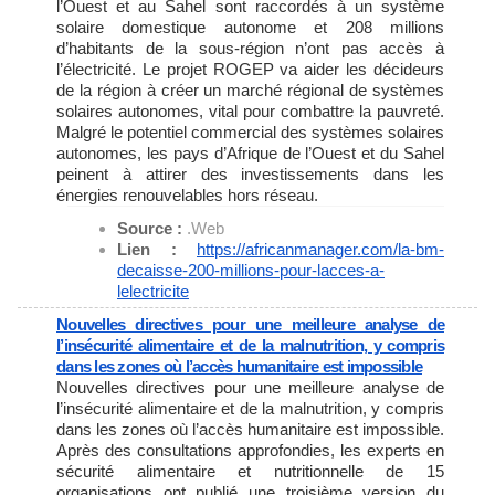
l’Ouest et au Sahel sont raccordés à un système
solaire domestique autonome et 208 millions
d’habitants de la sous-région n’ont pas accès à
l’électricité. Le projet ROGEP va aider les décideurs
de la région à créer un marché régional de systèmes
solaires autonomes, vital pour combattre la pauvreté.
Malgré le potentiel commercial des systèmes solaires
autonomes, les pays d’Afrique de l’Ouest et du Sahel
peinent à attirer des investissements dans les
énergies renouvelables hors réseau.
Source :
.Web
Lien :
https://africanmanager.com/la-
bm-
decaisse-200-millions-pour-
lacces-a-
lelectricite
Nouvelles directives pour une meilleure analyse de
l’insécurité alimentaire et de la malnutrition, y compris
dans les zones où l’accès humanitaire est impossible
Nouvelles directives pour une meilleure analyse de
l’insécurité alimentaire et de la malnutrition, y compris
dans les zones où l’accès humanitaire est impossible.
Après des consultations approfondies, les experts en
sécurité alimentaire et nutritionnelle de 15
organisations ont publié une troisième version du