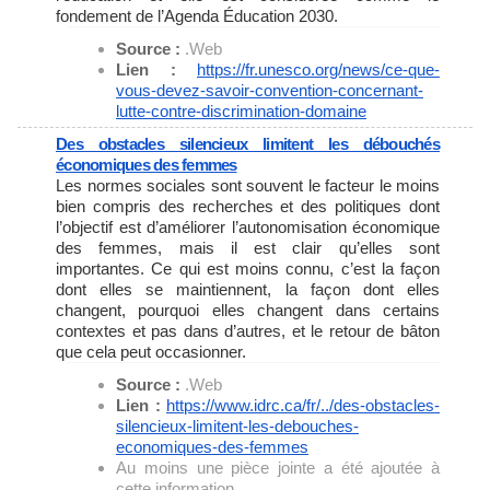
fondement de l’Agenda Éducation 2030.
Source :
.Web
Lien :
https://fr.unesco.org/news/ce-
que-
vous-devez-savoir-
convention-concernant-
lutte-
contre-discrimination-domaine
Des obstacles silencieux limitent les débouchés
économiques des femmes
Les normes sociales sont souvent le facteur le moins
bien compris des recherches et des politiques dont
l’objectif est d’améliorer l’autonomisation économique
des femmes, mais il est clair qu’elles sont
importantes. Ce qui est moins connu, c’est la façon
dont elles se maintiennent, la façon dont elles
changent, pourquoi elles changent dans certains
contextes et pas dans d’autres, et le retour de bâton
que cela peut occasionner.
Source :
.Web
Lien :
https://www.idrc.ca/fr/../des-
obstacles-
silencieux-limitent-
les-debouches-
economiques-des-
femmes
Au moins une pièce jointe a été ajoutée à
cette information