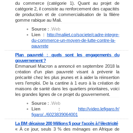
du commerce (catégorie 1). Quant au projet de
catégorie 2, il consiste au renforcement des capacités
de production et de commercialisation de la filière
gomme rabique au Mali.
Source :
.Web
Lien :
http://malijet.co/societe/
cadre-integre-
du-commerce-un-
moyen-de-lutte-contre-la-
pauvrete
Plan pauvreté : quels sont les engagements du
gouvernement ?
Emmanuel Macron a annoncé en septembre 2018 la
création d’un plan pauvreté visant à prévenir la
précarité chez les plus jeunes et à aider la réinsertion
vers l’emploi. De la cantine à 1 euro à la création de
maisons de santé dans les quartiers prioritaires, voici
les grandes lignes de ce projet du gouvernement.
Source :
.Web
Lien :
http://video.lefigaro.fr/
figaro/../6023839064001
La BM décaisse 200 Millions $ pour l’accès à l’électricité
« À ce jour, seuls 3 % des ménages en Afrique de