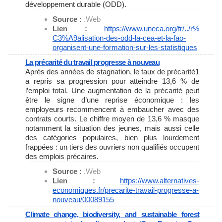
développement durable (ODD).
Source :
.Web
Lien :
https://www.uneca.org/fr/../r%
C3%A9alisation-des-odd-la-cea-
et-la-fao-
organisent-une-
formation-sur-les-statistiques
La précarité du travail progresse à nouveau
Après des années de stagnation, le taux de précarité1
a repris sa progression pour atteindre 13,6 % de
l’emploi total. Une augmentation de la précarité peut
être le signe d’une reprise économique : les
employeurs recommencent à embaucher avec des
contrats courts. Le chiffre moyen de 13,6 % masque
notamment la situation des jeunes, mais aussi celle
des catégories populaires, bien plus lourdement
frappées : un tiers des ouvriers non qualifiés occupent
des emplois précaires.
Source :
.Web
Lien :
https://www.alternatives-
economiques.fr/precarite-
travail-progresse-a-
nouveau/
00089155
Climate change, biodiversity, and sustainable forest