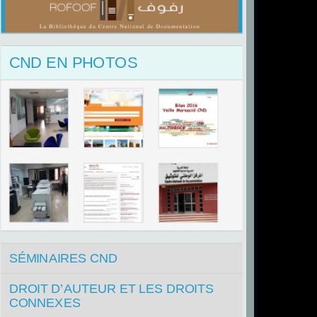
CND EN PHOTOS
SÉMINAIRES CND
DROIT D’AUTEUR ET LES DROITS
CONNEXES