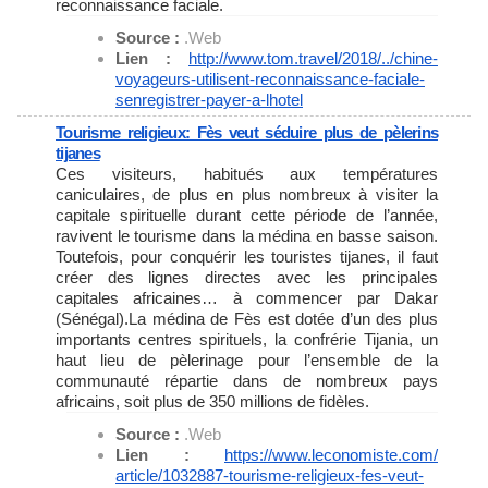
reconnaissance faciale.
Source :
.Web
Lien :
http://www.tom.travel/2018/../
chine-
voyageurs-utilisent-
reconnaissance-faciale-
senregistrer-payer-a-lhotel
Tourisme religieux: Fès veut séduire plus de pèlerins
tijanes
Ces visiteurs, habitués aux températures
caniculaires, de plus en plus nombreux à visiter la
capitale spirituelle durant cette période de l’année,
ravivent le tourisme dans la médina en basse saison.
Toutefois, pour conquérir les touristes tijanes, il faut
créer des lignes directes avec les principales
capitales africaines… à commencer par Dakar
(Sénégal).La médina de Fès est dotée d’un des plus
importants centres spirituels, la confrérie Tijania, un
haut lieu de pèlerinage pour l’ensemble de la
communauté répartie dans de nombreux pays
africains, soit plus de 350 millions de fidèles.
Source :
.Web
Lien :
https://www.leconomiste.com/
article/1032887-tourisme-
religieux-fes-veut-