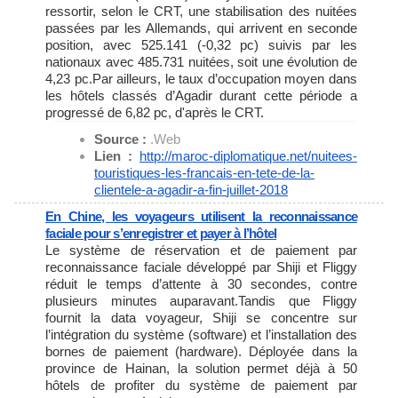
ressortir, selon le CRT, une stabilisation des nuitées
passées par les Allemands, qui arrivent en seconde
position, avec 525.141 (-0,32 pc) suivis par les
nationaux avec 485.731 nuitées, soit une évolution de
4,23 pc.Par ailleurs, le taux d’occupation moyen dans
les hôtels classés d’Agadir durant cette période a
progressé de 6,82 pc, d'après le CRT.
Source :
.Web
Lien :
http://maroc-diplomatique.net/
nuitees-
touristiques-les-
francais-en-tete-de-la-
clientele-a-agadir-a-fin-
juillet-2018
En Chine, les voyageurs utilisent la reconnaissance
faciale pour s’enregistrer et payer à l’hôtel
Le système de réservation et de paiement par
reconnaissance faciale développé par Shiji et Fliggy
réduit le temps d’attente à 30 secondes, contre
plusieurs minutes auparavant.Tandis que Fliggy
fournit la data voyageur, Shiji se concentre sur
l’intégration du système (software) et l’installation des
bornes de paiement (hardware). Déployée dans la
province de Hainan, la solution permet déjà à 50
hôtels de profiter du système de paiement par