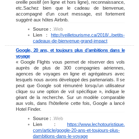
oreille positif (en ligne et hors ligne), reconnaissance,
etc.Sachez bien que le cadeau de bienvenue,
accompagné d’un court message, est fortement
suggéré aux hôtes Airbnb.
Source :
.Web
Lien :
http://veilletourisme.ca/2018/
../petits-
cadeaux-de-
bienvenue-grand-impact
Google, 20 ans, et toujours plus d’ambitions dans le
voyage
« Google Flights vous permet de réserver des vols
auprès de plus de 300 compagnies aériennes,
agences de voyages en ligne et agrégateurs avec
lesquels nous avons développé des partenariats. Il se
peut que Google soit rémunéré lorsqu’un utilisateur
clique su une option de vol spécifique », indique le
géant de la recherche. Sur un modèle comparable
aux vols, dans l’hôtellerie cette fois, Google a lancé
Hotel Finder.
Source :
.Web
Lien :
https://www.lechotouristique.
com/article/google-20-ans-et-
toujours-plus-
dambitions-dans-
le-voyage