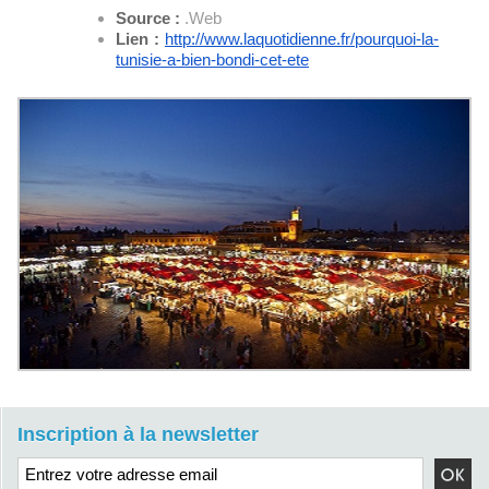
Source :
.Web
Lien :
http://www.laquotidienne.fr/
pourquoi-la-
tunisie-a-bien-
bondi-cet-ete
Inscription à la newsletter