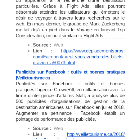
ou application à la recherche d’une destination
particulière. Grâce à Flight Ads, elles pourront
désormais atteindre les utilisateurs qui émettent le
désir de voyager à travers leurs recherches sur le
web. En mars dernier, le groupe de Mark Zuckerberg
mettait déjà un pied dans le Voyage en lançant Trip
Consideration, un outil similaire à Flight Ads.
Source :
.Web
Lien :
https://www.deplacementspros.
com/Facebook-veut-vous-vendre-
des-billets-
d-avion_a50073.
html
Publicités sur Facebook : outils et bonnes pratiques
|Veilletourisme.ca
Publicités sur Facebook : outils et bonnes
pratiquesL’agence CrowdRiff, en collaboration avec la
firme d’intelligence d’affaires Skift, a analysé plus de
500 publicités d’organisations de gestion de la
destination américaines sur Facebook en juillet 2018.
Augmenter sa pertinence : Facebook établit un
pointage de performance des publicités.
Source :
.Web
Lien :
http://veilletourisme.ca/2018/