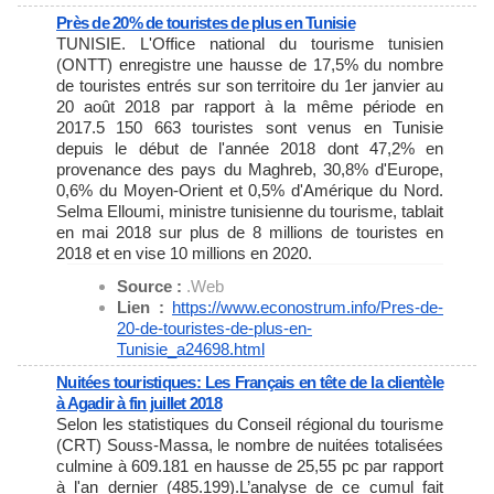
Près de 20% de touristes de plus en Tunisie
TUNISIE. L'Office national du tourisme tunisien
(ONTT) enregistre une hausse de 17,5% du nombre
de touristes entrés sur son territoire du 1er janvier au
20 août 2018 par rapport à la même période en
2017.5 150 663 touristes sont venus en Tunisie
depuis le début de l'année 2018 dont 47,2% en
provenance des pays du Maghreb, 30,8% d'Europe,
0,6% du Moyen-Orient et 0,5% d'Amérique du Nord.
Selma Elloumi, ministre tunisienne du tourisme, tablait
en mai 2018 sur plus de 8 millions de touristes en
2018 et en vise 10 millions en 2020.
Source :
.Web
Lien :
https://www.econostrum.info/
Pres-de-
20-de-touristes-de-
plus-en-
Tunisie_a24698.html
Nuitées touristiques: Les Français en tête de la clientèle
à Agadir à fin juillet 2018
Selon les statistiques du Conseil régional du tourisme
(CRT) Souss-Massa, le nombre de nuitées totalisées
culmine à 609.181 en hausse de 25,55 pc par rapport
à l'an dernier (485.199).L’analyse de ce cumul fait