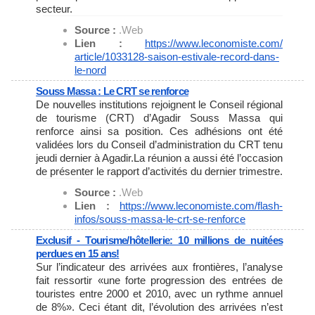
secteur.
Source :
.Web
Lien :
https://www.leconomiste.com/
article/1033128-saison-
estivale-record-dans-
le-nord
Souss Massa : Le CRT se renforce
De nouvelles institutions rejoignent le Conseil régional
de tourisme (CRT) d’Agadir Souss Massa qui
renforce ainsi sa position. Ces adhésions ont été
validées lors du Conseil d’administration du CRT tenu
jeudi dernier à Agadir.La réunion a aussi été l’occasion
de présenter le rapport d’activités du dernier trimestre.
Source :
.Web
Lien :
https://www.leconomiste.com/
flash-
infos/souss-massa-le-
crt-se-renforce
Exclusif - Tourisme/hôtellerie: 10 millions de nuitées
perdues en 15 ans!
Sur l’indicateur des arrivées aux frontières, l’analyse
fait ressortir «une forte progression des entrées de
touristes entre 2000 et 2010, avec un rythme annuel
de 8%». Ceci étant dit, l’évolution des arrivées n’est