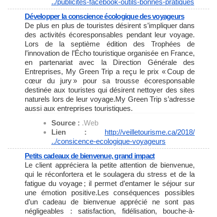
../publicites-facebook-outils-
bonnes-pratiques
Développer la conscience écologique des voyageurs
De plus en plus de touristes désirent s’impliquer dans
des activités écoresponsables pendant leur voyage.
Lors de la septième édition des Trophées de
l’innovation de l’Écho touristique organisée en France,
en partenariat avec la Direction Générale des
Entreprises, My Green Trip a reçu le prix « Coup de
cœur du jury » pour sa trousse écoresponsable
destinée aux touristes qui désirent nettoyer des sites
naturels lors de leur voyage.My Green Trip s’adresse
aussi aux entreprises touristiques.
Source :
.Web
Lien :
http://veilletourisme.ca/2018/
../consicence-ecologique-
voyageurs
Petits cadeaux de bienvenue, grand impact
Le client appréciera la petite attention de bienvenue,
qui le réconfortera et le soulagera du stress et de la
fatigue du voyage ; il permet d’entamer le séjour sur
une émotion positive.Les conséquences possibles
d’un cadeau de bienvenue apprécié ne sont pas
négligeables : satisfaction, fidélisation, bouche-à-