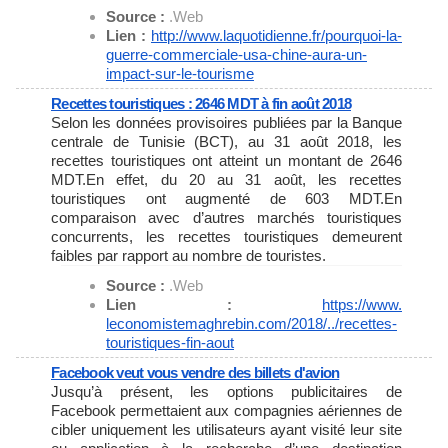
Source :
.Web
Lien :
http://www.laquotidienne.fr/
pourquoi-la-
guerre-
commerciale-usa-chine-aura-un-
impact-sur-le-tourisme
Recettes touristiques : 2646 MDT à fin août 2018
Selon les données provisoires publiées par la Banque
centrale de Tunisie (BCT), au 31 août 2018, les
recettes touristiques ont atteint un montant de 2646
MDT.En effet, du 20 au 31 août, les recettes
touristiques ont augmenté de 603 MDT.En
comparaison avec d’autres marchés touristiques
concurrents, les recettes touristiques demeurent
faibles par rapport au nombre de touristes.
Source :
.Web
Lien :
https://www.
leconomistemaghrebin.com/2018/
../recettes-
touristiques-fin-
aout
Facebook veut vous vendre des billets d'avion
Jusqu’à présent, les options publicitaires de
Facebook permettaient aux compagnies aériennes de
cibler uniquement les utilisateurs ayant visité leur site