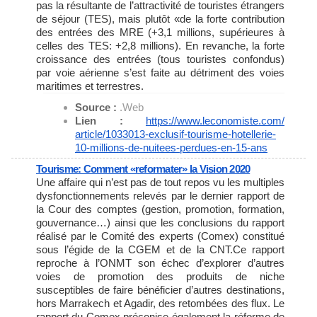
pas la résultante de l’attractivité de touristes étrangers
de séjour (TES), mais plutôt «de la forte contribution
des entrées des MRE (+3,1 millions, supérieures à
celles des TES: +2,8 millions). En revanche, la forte
croissance des entrées (tous touristes confondus)
par voie aérienne s’est faite au détriment des voies
maritimes et terrestres.
Source :
.Web
Lien :
https://www.leconomiste.com/
article/1033013-exclusif-
tourisme-hotellerie-
10-
millions-de-nuitees-perdues-
en-15-ans
Tourisme: Comment «reformater» la Vision 2020
Une affaire qui n’est pas de tout repos vu les multiples
dysfonctionnements relevés par le dernier rapport de
la Cour des comptes (gestion, promotion, formation,
gouvernance…) ainsi que les conclusions du rapport
réalisé par le Comité des experts (Comex) constitué
sous l’égide de la CGEM et de la CNT.Ce rapport
reproche à l’ONMT son échec d’explorer d’autres
voies de promotion des produits de niche
susceptibles de faire bénéficier d’autres destinations,
hors Marrakech et Agadir, des retombées des flux. Le
rapport du Comex préconise également la réforme de