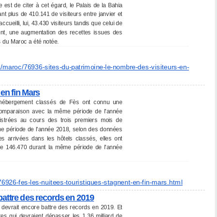
st de citer à cet égard, le Palais de la Bahia
lant plus de 410.141 de visiteurs entre janvier et
ccueilli, lui, 43.430 visiteurs tandis que celui de
uent, une augmentation des recettes issues des
s du Maroc a été notée.
a/maroc/
76936-sites-du-patrimoine-le-
nombre-des-visiteurs-en-
 en fin Mars
 d'hébergement classés de Fès ont connu une
 comparaison avec la même période de l'année
istrées au cours des trois premiers mois de
ême période de l'année 2018, selon des données
es arrivées dans les hôtels classés, elles ont
tre 146.470 durant la même période de l'année
76926-fes-les-nuitees-
touristiques-stagnent-en-fin-
mars.html
battre des records en 2019
devrait encore battre des records en 2019. Et
tes qui devraient dépasser les 1,36 milliard de