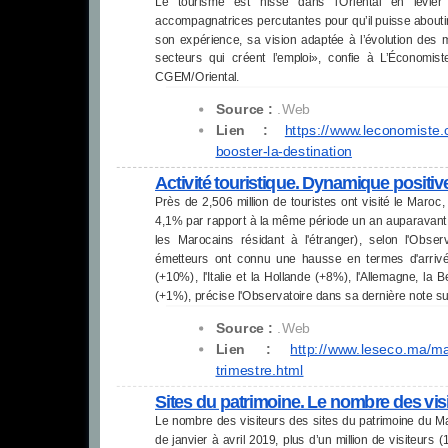
Le tourisme est hissé dans l’Oriental en levie
accompagnatrices percutantes pour qu’il puisse abouti
son expérience, sa vision adaptée à l’évolution des m
secteurs qui créent l’emploi», confie à L’Économist
CGEM/Oriental.
Source :
.Web
Lien :
https://www.leconomiste
booster-la-destination
Activité touristique. Dynamique positiv
Près de 2,506 million de touristes ont visité le Maroc
4,1% par rapport à la même période un an auparavant 
les Marocains résidant à l'étranger), selon l'Obse
émetteurs ont connu une hausse en termes d'arrivées
(+10%), l'Italie et la Hollande (+8%), l'Allemagne, la
(+1%), précise l'Observatoire dans sa dernière note su
Source :
.Web
Lien :
http://www.leseco.ma/ma
trimestre.html
Sites du patrimoine. Le nombre des vis
Le nombre des visiteurs des sites du patrimoine du Ma
de janvier à avril 2019, plus d’un million de visiteurs