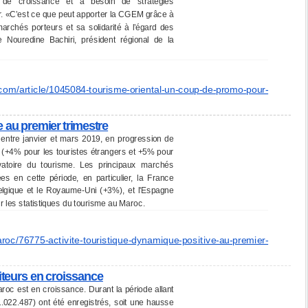
r de croissance et a besoin de stratégies
r. «C’est ce que peut apporter la CGEM grâce à
archés porteurs et sa solidarité à l’égard des
e Nouredine Bachiri, président régional de la
.com/
article/1045084-tourisme-
oriental-un-coup-de-promo-
pour-
e au premier trimestre
, entre janvier et mars 2019, en progression de
(+4% pour les touristes étrangers et +5% pour
rvatoire du tourisme. Les principaux marchés
 en cette période, en particulier, la France
 Belgique et le Royaume-Uni (+3%), et l'Espagne
r les statistiques du tourisme au Maroc.
roc/
76775-activite-touristique-
dynamique-positive-au-premier-
iteurs en croissance
roc est en croissance. Durant la période allant
 (1.022.487) ont été enregistrés, soit une hausse