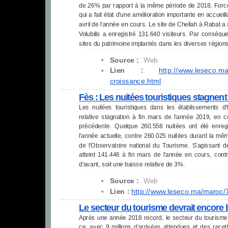
de 26% par rapport à la même période de 2018. Force e
qui a fait état d’une amélioration importante en accueil
avril de l’année en cours. Le site de Chellah à Rabat a a
Volubilis a enregistré 131.640 visiteurs. Par conséq
sites du patrimoine implantés dans les diverses région
Source :
.Web
Lien :
http://www.leseco.m
croissance.html
Fès : Les nuitées touristiques stagnent
Les nuitées touristiques dans les établissements
relative stagnation à fin mars de l’année 2019, en
précédente. Quelque 260.558 nuitées ont été enreg
l’année actuelle, contre 260.025 nuitées durant la m
de l’Observatoire national du Tourisme. S’agissant d
atteint 141.446 à fin mars de l’année en cours, con
d’avant, soit une baisse relative de 3%.
Source :
.Web
Lien :
http://www.leseco.ma/maroc/
Le secteur du tourisme devrait encore 
Après une année 2018 record, le secteur du tourisme 
ce, avec 9 millions d’arrivées attendues et des recet