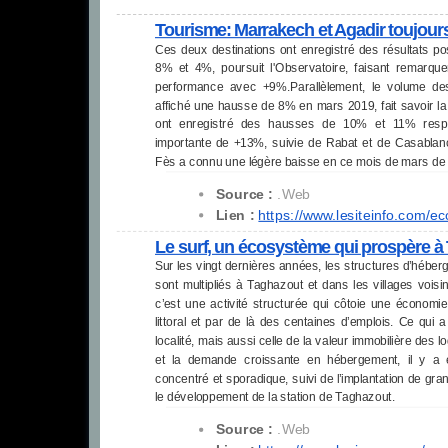
Tourisme: Marrakech et Agadir toujours
Ces deux destinations ont enregistré des résultats po
8% et 4%, poursuit l'Observatoire, faisant remarq
performance avec +9%.Parallèlement, le volume de
affiché une hausse de 8% en mars 2019, fait savoir l
ont enregistré des hausses de 10% et 11% respe
importante de +13%, suivie de Rabat et de Casabla
Fès a connu une légère baisse en ce mois de mars de
Source :
.Web
Lien :
https://www.lesiteinfo.com/
ec
Le surf, un écosystème qui prospère à
Sur les vingt dernières années, les structures d’hébe
sont multipliés à Taghazout et dans les villages voisi
c’est une activité structurée qui côtoie une économie
littoral et par de là des centaines d’emplois. Ce qui
localité, mais aussi celle de la valeur immobilière des 
et la demande croissante en hébergement, il y a 
concentré et sporadique, suivi de l’implantation de gr
le développement de la station de Taghazout.
Source :
.Web