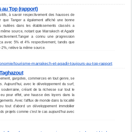
 au Top (rapport)
sitifs, à savoir respectivement des hausses de
uer que Tanger a également affiché une bonne
s nuitées dans les établissements classés a
a même source, notant que Marrakech et Agadir
ctivement.Tanger a connu une progression
nca avec 5% et 4% respectivement, tandis que
 -2%, relève la même source.
onomie/tourisme-marrakech-
et-agadir-toujours-au-top-
rapport
 Taghazout
rgement, gargotes, commerces en tout genre, se
ns. Aujourd’hui, avec le développement du surf,
 souterraine, créant de la richesse sur tout le
 a eu pour effet, une hausse des loyers dans la
logements. Avec l’afflux de monde dans la localité
eu tout d’abord un développement immobilier
ands projets comme c’est le cas aujourd’hui avec