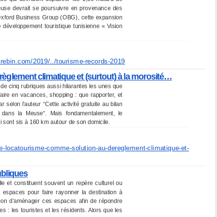
euse devrait se poursuivre en provenance des
Oxford Business Group (OBG), cette expansion
e développement touristique tunisienne « Vision
rebin.com/2019/
../tourisme-records-2019
èglement climatique et (surtout) à la morosité…
 de cinq rubriques aussi hilarantes les unes que
 faire en vacances, shopping : que rapporter, et
 selon l’auteur “Cette activité gratuite au bilan
e dans la Meuse“. Mais fondamentalement, le
ui sont sis à 160 km autour de son domicile.
e-
locatourisme-comme-solution-
au-dereglement-climatique-et-
ubliques
le et constituent souvent un repère culturel ou
s espaces pour faire rayonner la destination à
 façon d’aménager ces espaces afin de répondre
s : les touristes et les résidents. Alors que les