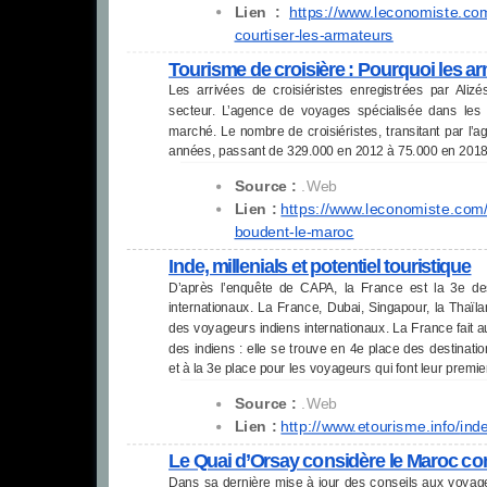
Lien :
https://www.leconomiste.co
courtiser-les-armateurs
Tourisme de croisière : Pourquoi les a
Les arrivées de croisiéristes enregistrées par Alizé
secteur. L’agence de voyages spécialisée dans les
marché. Le nombre de croisiéristes, transitant par l’a
années, passant de 329.000 en 2012 à 75.000 en 2018
Source :
.Web
Lien :
https://www.leconomiste.com
boudent-le-maroc
Inde, millenials et potentiel touristique
D’après l’enquête de CAPA, la France est la 3e dest
internationaux. La France, Dubai, Singapour, la Thaïl
des voyageurs indiens internationaux. La France fait au
des indiens : elle se trouve en 4e place des destinati
et à la 3e place pour les voyageurs qui font leur premier
Source :
.Web
Lien :
http://www.etourisme.info/
inde
Le Quai d’Orsay considère le Maroc com
Dans sa dernière mise à jour des conseils aux voyageu