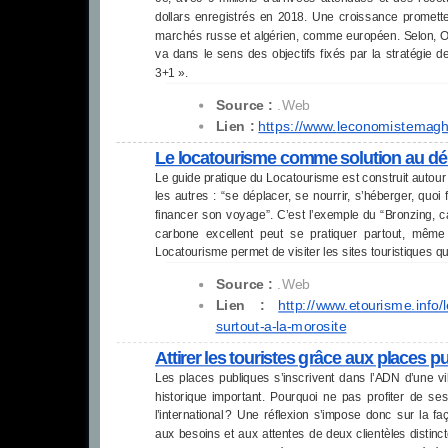
dollars enregistrés en 2018. Une croissance promett
marchés russe et algérien, comme européen. Selon, 
va dans le sens des objectifs fixés par la stratégie d
3+1 ».
Source :
.Web
Lien :
https://www.
leconomistemagh
Le locatourisme comme solution au dér
Le guide pratique du Locatourisme est construit autour
les autres : “se déplacer, se nourrir, s’héberger, quoi
financer son voyage”. C’est l’exemple du “Bronzing, car
carbone excellent peut se pratiquer partout, mêm
Locatourisme permet de visiter les sites touristiques q
Source :
.Web
Lien :
http://www.etourisme.info/l
surtout-a-la-morosite
Attirer les touristes grâce aux places p
Les places publiques s’inscrivent dans l’ADN d’une vil
historique important. Pourquoi ne pas profiter de se
l’international ? Une réflexion s’impose donc sur la
aux besoins et aux attentes de deux clientèles distincte