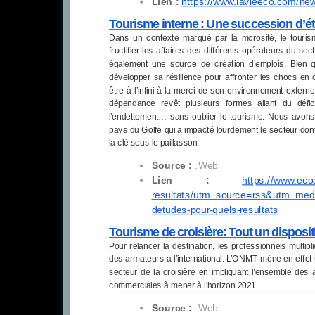
Lien :
https://www.lavieeco.com/ne
Tourisme interne : Une succession d’ét
Dans un contexte marqué par la morosité, le tourisme
fructifier les affaires des différents opérateurs du sec
également une source de création d’emplois. Bien qu
développer sa résilience pour affronter les chocs en c
être à l’infini à la merci de son environnement externe,
dépendance revêt plusieurs formes allant du défi
l’endettement… sans oublier le tourisme. Nous avons
pays du Golfe qui a impacté lourdement le secteur don
la clé sous le paillasson.
Source :
.Web
Lien :
https://www.eco
resultats/utm_source=rss&utm_
med
detudes-pour-quels-
resultats
Tourisme de croisière: Tout un disposit
Pour relancer la destination, les professionnels multi
des armateurs à l’international. L’ONMT mène en effet un
secteur de la croisière en impliquant l’ensemble des ac
commerciales à mener à l’horizon 2021.
Source :
.Web