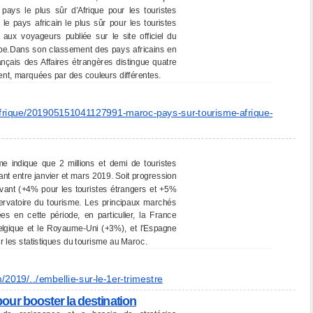
pays le plus sûr d’Afrique pour les touristes
 pays africain le plus sûr pour les touristes
 aux voyageurs publiée sur le site officiel du
rope.Dans son classement des pays africains en
rançais des Affaires étrangères distingue quatre
ent, marquées par des couleurs différentes.
frique/201905151041127991-
maroc-pays-sur-tourisme-
afrique-
me indique que 2 millions et demi de touristes
lant entre janvier et mars 2019. Soit progression
ant (+4% pour les touristes étrangers et +5%
servatoire du tourisme. Les principaux marchés
 en cette période, en particulier, la France
 Belgique et le Royaume-Uni (+3%), et l’Espagne
r les statistiques du tourisme au Maroc.
m/
2019/../embellie-sur-le-1er-
trimestre
our booster la destination