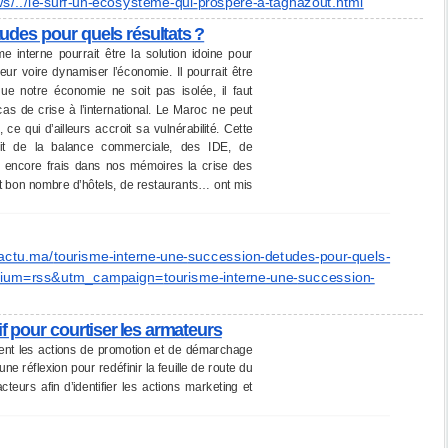
ws/
../le-surf-un-ecosysteme-qui-
prospere-a-taghazout.html
udes pour quels résultats ?
 interne pourrait être la solution idoine pour
teur voire dynamiser l’économie. Il pourrait être
e notre économie ne soit pas isolée, il faut
as de crise à l’international. Le Maroc ne peut
 ce qui d’ailleurs accroit sa vulnérabilité. Cette
cit de la balance commerciale, des IDE, de
 encore frais dans nos mémoires la crise des
t bon nombre d’hôtels, de restaurants… ont mis
actu.ma/
tourisme-interne-une-
succession-detudes-pour-quels-
ium=rss&utm_campaign=
tourisme-interne-une-
succession-
if pour courtiser les armateurs
plient les actions de promotion et de démarchage
e réflexion pour redéfinir la feuille de route du
teurs afin d’identifier les actions marketing et