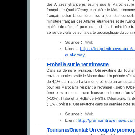
des Affaires étrangères estime que le Maroc est le 
français.Le Quai d'Orsay considère le Maroc comme le
français, selon la dernière mise à jour des conseils
ministère français des Affaires étrangères et de l'Eu
matière de sécurité pour les touristes, le ministère f
zones de vigilance sur la carte géographique du contin
Source :
.Web
Lien :
https://fr.sputniknews.com/
a
quai-orsay
Embellie sur le 1er trimestre
Dans sa dernière livraison, l’Observatoire du Touris
environ auraient visité le Maroc durant la période s’éta
de 4,1% par rapport à la même période un an auparav
pour les Marocains résidant à l’étranger), selon l’Ob
émetteurs ont connu une hausse en termes d’arrivées
(+10%), l’Italie et la Hollande (+8%), l’Allemagne, la
(+1%), précise l’Observatoire dans sa dernière note su
Source :
.Web
Lien :
http://premiumtravelnews.co
Tourisme/Oriental: Un coup de promo p