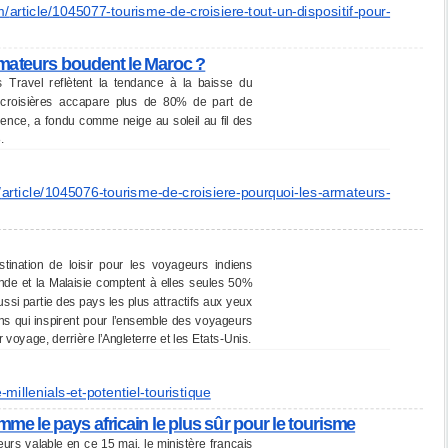
m/
article/1045077-tourisme-de-
croisiere-tout-un-dispositif-
pour-
rmateurs boudent le Maroc ?
s Travel reflètent la tendance à la baisse du
 croisières accapare plus de 80% de part de
gence, a fondu comme neige au soleil au fil des
.
/
article/1045076-tourisme-de-
croisiere-pourquoi-les-
armateurs-
ination de loisir pour les voyageurs indiens
ande et la Malaisie comptent à elles seules 50%
ssi partie des pays les plus attractifs aux yeux
ons qui inspirent pour l’ensemble des voyageurs
 voyage, derrière l’Angleterre et les Etats-Unis.
-millenials-et-potentiel-
touristique
me le pays africain le plus sûr pour le tourisme
rs valable en ce 15 mai, le ministère français