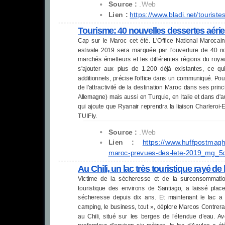
Source :
.Web
Lien :
https://www.bladi.net/
touriste
Tourisme: 40 nouvelles dessertes aéri
Cap sur le Maroc cet été. L'Office National Maroc
estivale 2019 sera marquée par l'ouverture de 40 no
marchés émetteurs et les différentes régions du roy
s'ajouter aux plus de 1.200 déjà existantes, ce q
additionnels, précise l'office dans un communiqué. Po
de l'attractivité de la destination Maroc dans ses pr
Allemagne) mais aussi en Turquie, en Italie et dans d
qui ajoute que Ryanair reprendra la liaison Charleroi-
TUIFly.
Source :
.Web
Lien :
https://www.huffpostmagh
maroc-prevues-des-lete-
2019_mg_
5
Au Chili, un lac très touristique rayé de 
Victime de la sécheresse et de la surconsommation d
touristique des environs de Santiago, a laissé plac
sécheresse depuis dix ans. Et maintenant le lac a d
camping, le business, tout », déplore Marcos Contrera
au Chili, situé sur les berges de l’étendue d’eau. 