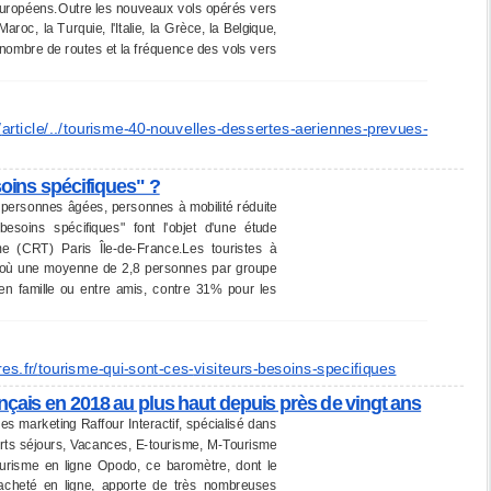
s européens.Outre les nouveaux vols opérés vers
roc, la Turquie, l'Italie, la Grèce, la Belgique,
le nombre de routes et la fréquence des vols vers
/
article/../tourisme-40-
nouvelles-dessertes-aeriennes-
prevues-
soins spécifiques" ?
personnes âgées, personnes à mobilité réduite
besoins spécifiques" font l'objet d'une étude
e (CRT) Paris Île-de-France.Les touristes à
d'où une moyenne de 2,8 personnes par groupe
 en famille ou entre amis, contre 31% pour les
es.fr/
tourisme-qui-sont-ces-
visiteurs-besoins-specifiques
çais en 2018 au plus haut depuis près de vingt ans
 marketing Raffour Interactif, spécialisé dans
ourts séjours, Vacances, E-tourisme, M-Tourisme
ourisme en ligne Opodo, ce baromètre, dont le
 acheté en ligne, apporte de très nombreuses