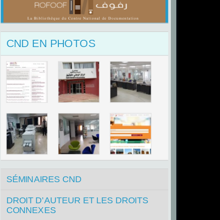
CND EN PHOTOS
SÉMINAIRES CND
DROIT D’AUTEUR ET LES DROITS
CONNEXES