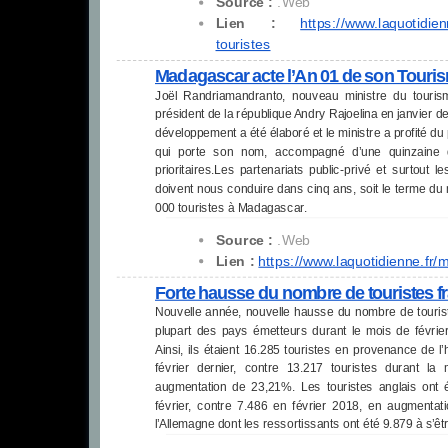
Source :
.Web
Lien :
https://www.laquotidien
touristes
Madagascar acte l’An 01 de son Touri
Joël Randriamandranto, nouveau ministre du touri
président de la république Andry Rajoelina en janvier d
développement a été élaboré et le ministre a profité d
qui porte son nom, accompagné d’une quinzaine d
prioritaires.Les partenariats public-privé et surtout l
doivent nous conduire dans cinq ans, soit le terme du 
000 touristes à Madagascar.
Source :
.Web
Lien :
https://www.laquotidienne.fr/
m
Forte hausse du nombre de touristes fr
Nouvelle année, nouvelle hausse du nombre de tourist
plupart des pays émetteurs durant le mois de févr
Ainsi, ils étaient 16.285 touristes en provenance de 
février dernier, contre 13.217 touristes durant l
augmentation de 23,21%. Les touristes anglais ont
février, contre 7.486 en février 2018, en augment
l’Allemagne dont les ressortissants ont été 9.879 à s’êt