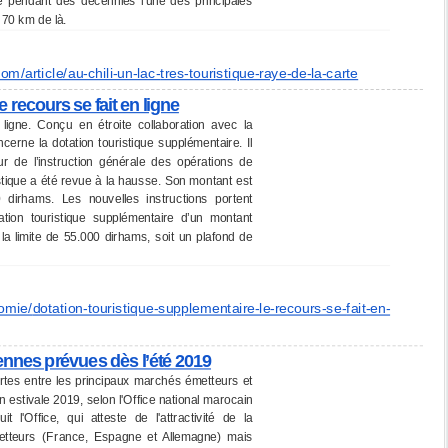
té pendant des décennies l’une des principales
à 70 km de là.
om/article/au-chili-un-lac-
tres-touristique-raye-de-la-
carte
 recours se fait en ligne
igne. Conçu en étroite collaboration avec la
erne la dotation touristique supplémentaire. Il
ur de l’instruction générale des opérations de
ristique a été revue à la hausse. Son montant est
 dirhams. Les nouvelles instructions portent
ation touristique supplémentaire d’un montant
la limite de 55.000 dirhams, soit un plafond de
.
omie/
dotation-touristique-
supplementaire-le-recours-se-
fait-en-
ennes prévues dès l’été 2019
rtes entre les principaux marchés émetteurs et
n estivale 2019, selon l'Office national marocain
'Office, qui atteste de l'attractivité de la
etteurs (France, Espagne et Allemagne) mais