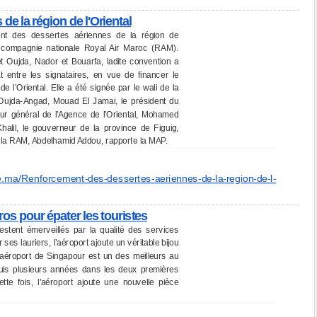
e la région de l'Oriental
ent des dessertes aériennes de la région de
a compagnie nationale Royal Air Maroc (RAM).
t Oujda, Nador et Bouarfa, ladite convention a
t entre les signataires, en vue de financer le
l’Oriental. Elle a été signée par le wali de la
d’Oujda-Angad, Mouad El Jamai, le président du
cteur général de l’Agence de l’Oriental, Mohamed
halil, le gouverneur de la province de Figuig,
 la RAM, Abdelhamid Addou, rapporte la MAP.
e.ma/
Renforcement-des-dessertes-
aeriennes-de-la-region-de-l-
ros pour épater les touristes
stent émerveillés par la qualité des services
ses lauriers, l’aéroport ajoute un véritable bijou
aéroport de Singapour est un des meilleurs au
puis plusieurs années dans les deux premières
te fois, l’aéroport ajoute une nouvelle pièce