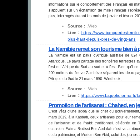
informations sur le comportement des Français en mat
s'appuient sur un échantillon de mille Français représ
plus, interrogés durant les mois de janvier et février 20
Source :
.Web
Lien :
https://www.
banquedesterritoir
plus-
haut-depuis-pres-de-vingt-ans
La Namibie remet son tourisme bien à p
La Namibie est un pays d’Afrique australe de 824 0
Atlantique. Le pays partage des frontières terrestres a
l’est et l’Afrique du Sud au sud et à l’est. Bien qu’il 
200 mètres du fleuve Zambèze séparent les deux pa
l’Afrique du Sud le 21 mars 1990. Windhoek,
Source :
.Web
Lien :
https://www.laquotidienne.fr/
l
Promotion de l’artisanat : Chahed, en je
C’est vêtu d’une jebba que le chef du gouvernement,
mars 2019, à la Kasbah, deux artisanes pour leur remet
de l’artisanat et de l’habit traditionnel, célébrée 
occasion, Fatma Redissi Ben Abdallah s’est vu attribuer 
et du patrimoine, et Meriem Ben Abid, celui des jeunes 