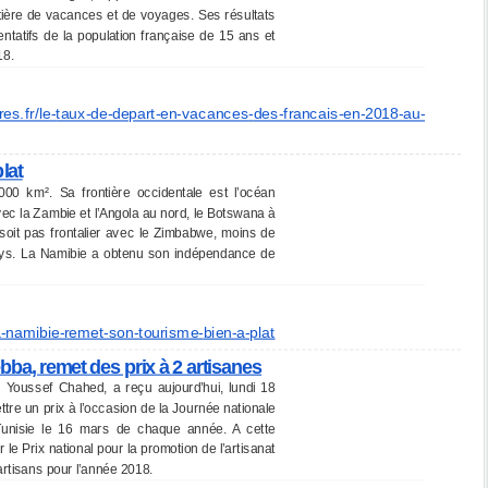
ière de vacances et de voyages. Ses résultats
entatifs de la population française de 15 ans et
18.
es.fr/le-
taux-de-depart-en-vacances-
des-francais-en-2018-au-
lat
00 km². Sa frontière occidentale est l’océan
vec la Zambie et l’Angola au nord, le Botswana à
ne soit pas frontalier avec le Zimbabwe, moins de
ys. La Namibie a obtenu son indépendance de
a-namibie-remet-son-tourisme-
bien-a-plat
bba, remet des prix à 2 artisanes
 Youssef Chahed, a reçu aujourd’hui, lundi 18
tre un prix à l’occasion de la Journée nationale
en Tunisie le 16 mars de chaque année. A cette
le Prix national pour la promotion de l’artisanat
artisans pour l’année 2018.