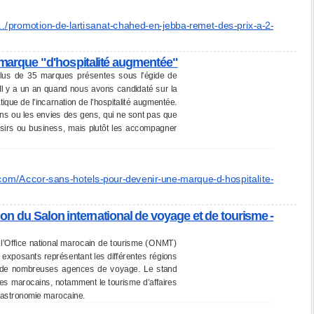
.
./promotion-de-lartisanat-
chahed-en-jebba-remet-des-
prix-a-2-
 marque "d'hospitalité augmentée"
 plus de 35 marques présentes sous l'égide de
. Il y a un an quand nous avons candidaté sur la
tique de l'incarnation de l'hospitalité augmentée.
oins ou les envies des gens, qui ne sont pas que
oisirs ou business, mais plutôt les accompagner
com/Accor-
sans-hotels-pour-devenir-une-
marque-d-hospitalite-
n du Salon international de voyage et de tourisme -
e l’Office national marocain de tourisme (ONMT)
exposants représentant les différentes régions
t de nombreuses agences de voyage. Le stand
es marocains, notamment le tourisme d’affaires
a gastronomie marocaine.