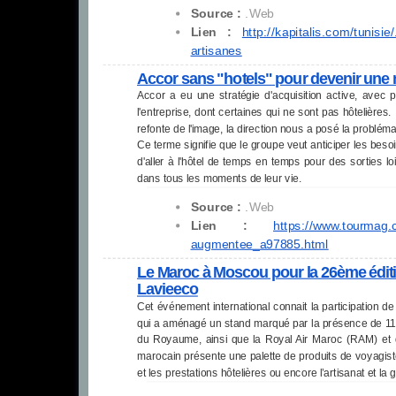
Source :
.Web
Lien :
http://kapitalis.com/tunisie/
artisanes
Accor sans "hotels" pour devenir une
Accor a eu une stratégie d'acquisition active, avec
l'entreprise, dont certaines qui ne sont pas hôtelières
refonte de l'image, la direction nous a posé la probléma
Ce terme signifie que le groupe veut anticiper les bes
d'aller à l'hôtel de temps en temps pour des sorties l
dans tous les moments de leur vie.
Source :
.Web
Lien :
https://www.tourmag.
augmentee_a97885.html
Le Maroc à Moscou pour la 26ème éditio
Lavieeco
Cet événement international connait la participation d
qui a aménagé un stand marqué par la présence de 11 
du Royaume, ainsi que la Royal Air Maroc (RAM) e
marocain présente une palette de produits de voyagist
et les prestations hôtelières ou encore l’artisanat et l