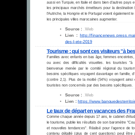
aussi en Turquie, en Italie et dans bien d'autres pay
les principaux marchés émetteurs pour la destination Ma
l'Autriche, la Hongrie et le Portugal voient également 
les principales villes marocaines augmenter.
Source :
.Web
Lien :
http://financenews.press.ma
des-l-ete-2019
Tourisme : qui sont ces visiteurs "à be
Familles avec enfants en bas âge, femmes enceintes, 
ou avec des difficultés visuelles. les touristes "à 
bienvenue menée par le comité régional du tourism
besoins spécifiques voyagent davantage en famille, 
(contre 2,1). Plus de la moitié (54%) voyagent ainsi
touristes non concernés par des besoins spécifiques.
Source :
.Web
Lien :
https://www.
banquedesterritoir
Le taux de départ en vacances des Fran
Comme chaque année depuis 17 ans, le cabinet d'études
le tourisme, publie les résultats de son baromètre "C
et nouvelles tendances". Réalisé pour l'agence de t
contenu détaillé (plus de cent questions) peut être