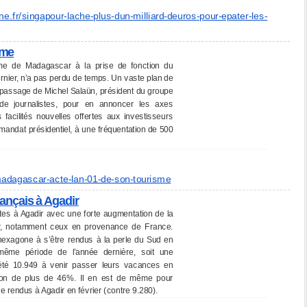
ne.fr/
singapour-lache-plus-dun-
milliard-deuros-pour-epater-
les-
sme
sme de Madagascar à la prise de fonction du
ernier, n’a pas perdu de temps. Un vaste plan de
u passage de Michel Salaün, président du groupe
e journalistes, pour en annoncer les axes
es facilités nouvelles offertes aux investisseurs
mandat présidentiel, à une fréquentation de 500
adagascar-acte-lan-01-de-son-
tourisme
ançais à Agadir
es à Agadir avec une forte augmentation de la
ier, notamment ceux en provenance de France.
l’hexagone à s’être rendus à la perle du Sud en
a même période de l’année dernière, soit une
 été 10.949 à venir passer leurs vacances en
ation de plus de 46%. Il en est de même pour
re rendus à Agadir en février (contre 9.280).