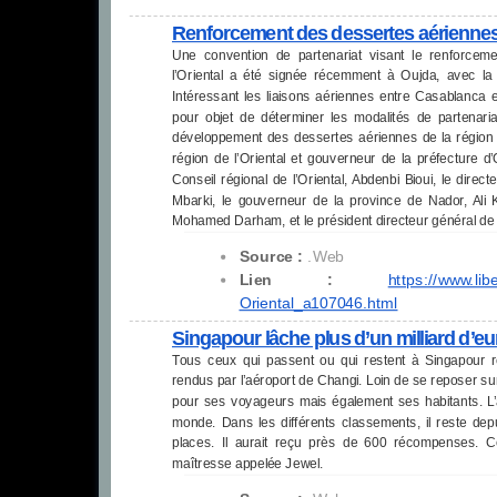
Renforcement des dessertes aériennes d
Une convention de partenariat visant le renforcem
l’Oriental a été signée récemment à Oujda, avec l
Intéressant les liaisons aériennes entre Casablanca e
pour objet de déterminer les modalités de partenaria
développement des dessertes aériennes de la région de 
région de l’Oriental et gouverneur de la préfecture 
Conseil régional de l’Oriental, Abdenbi Bioui, le dire
Mbarki, le gouverneur de la province de Nador, Ali K
Mohamed Darham, et le président directeur général de
Source :
.Web
Lien :
https://www.lib
Oriental_a107046.html
Singapour lâche plus d’un milliard d’eu
Tous ceux qui passent ou qui restent à Singapour re
rendus par l’aéroport de Changi. Loin de se reposer sur 
pour ses voyageurs mais également ses habitants. L’
monde. Dans les différents classements, il reste de
places. Il aurait reçu près de 600 récompenses. Cet
maîtresse appelée Jewel.