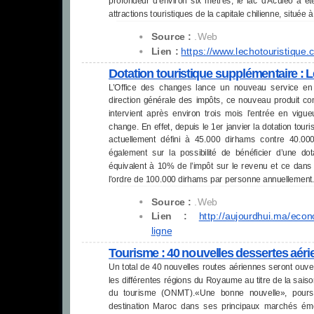
profondeur d’environ six mètres, le lac d’Aculeo a é
attractions touristiques de la capitale chilienne, située 
Source :
.Web
Lien :
https://www.lechotouristique.
c
Dotation touristique supplémentaire : Le
L’Office des changes lance un nouveau service en l
direction générale des impôts, ce nouveau produit conc
intervient après environ trois mois l’entrée en vigue
change. En effet, depuis le 1er janvier la dotation tou
actuellement défini à 45.000 dirhams contre 40.000
également sur la possibilité de bénéficier d’une dot
équivalent à 10% de l’impôt sur le revenu et ce dans 
l’ordre de 100.000 dirhams par personne annuellement
Source :
.Web
Lien :
http://aujourdhui.ma/econ
ligne
Tourisme : 40 nouvelles dessertes aéri
Un total de 40 nouvelles routes aériennes seront ouve
les différentes régions du Royaume au titre de la saiso
du tourisme (ONMT).«Une bonne nouvelle», poursuit l
destination Maroc dans ses principaux marchés ém