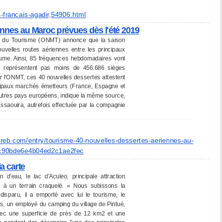
s-francais-agadir,
54906.html
ennes au Maroc prévues dès l'été 2019
ain du Tourisme (ONMT) annonce que la saison
uvelles routes aériennes entre les principaux
aume. Ainsi, 85 fréquences hebdomadaires vont
ui représentent pas moins de 456.686 sièges
ur l'ONMT, ces 40 nouvelles dessertes attestent
incipaux marchés émetteurs (France, Espagne et
'autres pays européens, indique la même source,
Essaouira, autrefois effectuée par la compagnie
reb.
com/entry/tourisme-40-
nouvelles-dessertes-aeriennes-
au-
c90bde6e4b04ed2c1ae2fec
la carte
’eau, le lac d’Aculeo, principale attraction
e à un terrain craquelé. « Nous subissons la
isparu, il a emporté avec lui le tourisme, le
s, un employé du camping du village de Pintué,
Avec une superficie de près de 12 km2 et une