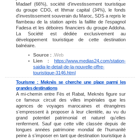
Madaef (66%), société d'investissement touristique
du groupe CDG, et Ithmar capital (34%), le fonds
d'investissement souverain du Maroc, SDS a repris le
flambeau de la station après la faillite de l’espagnol
Fadesa et les déboires financiers du groupe Addoha.
La Société est dédiée exclusivement au
développement touristique de cette destination
balnéaire.
Source :
.Web
Lien :
https://www.medias24.com/
station-
saidia-le-detail-de-
la-nouvelle-offre-
touristique-
3146.html
Tourisme : Meknès se cherche une place parmi les
grandes destinations
A mi-chemin entre Fès et Rabat, Meknès figure sur
ce fameux circuit des villes impériales que les
agences de voyages marocaines et étrangères
s'empressent à proposer à leur clientèle, au vu du
grand potentiel patrimonial et naturel qu'elles
renferment. Sauf que cette ville classée depuis de
longues années patrimoine mondial de l'humanité
peine à s'imposer en tant que destination touristique à