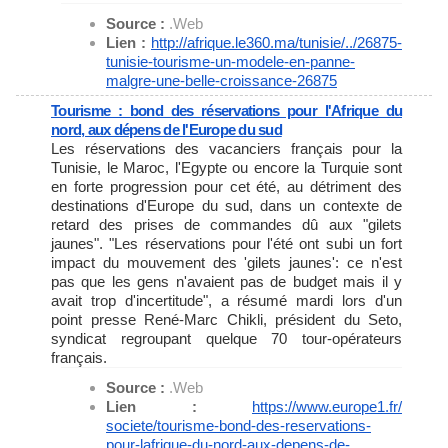
Source :
.Web
Lien :
http://afrique.le360.ma/
tunisie/../26875-
tunisie-
tourisme-un-modele-en-panne-
malgre-une-belle-croissance-
26875
Tourisme : bond des réservations pour l'Afrique du
nord, aux dépens de l'Europe du sud
Les réservations des vacanciers français pour la
Tunisie, le Maroc, l'Egypte ou encore la Turquie sont
en forte progression pour cet été, au détriment des
destinations d'Europe du sud, dans un contexte de
retard des prises de commandes dû aux "gilets
jaunes". "Les réservations pour l'été ont subi un fort
impact du mouvement des 'gilets jaunes': ce n'est
pas que les gens n'avaient pas de budget mais il y
avait trop d'incertitude", a résumé mardi lors d'un
point presse René-Marc Chikli, président du Seto,
syndicat regroupant quelque 70 tour-opérateurs
français.
Source :
.Web
Lien :
https://www.europe1.fr/
societe/tourisme-bond-des-
reservations-
pour-lafrique-du-
nord-aux-depens-de-