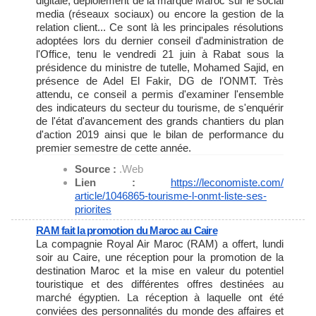
digitale, déploiement de la marque Maroc sur le social
media (réseaux sociaux) ou encore la gestion de la
relation client... Ce sont là les principales résolutions
adoptées lors du dernier conseil d'administration de
l'Office, tenu le vendredi 21 juin à Rabat sous la
présidence du ministre de tutelle, Mohamed Sajid, en
présence de Adel El Fakir, DG de l'ONMT. Très
attendu, ce conseil a permis d'examiner l'ensemble
des indicateurs du secteur du tourisme, de s'enquérir
de l'état d'avancement des grands chantiers du plan
d'action 2019 ainsi que le bilan de performance du
premier semestre de cette année.
Source :
.Web
Lien :
https://leconomiste.com/
article/1046865-tourisme-l-
onmt-liste-ses-
priorites
RAM fait la promotion du Maroc au Caire
La compagnie Royal Air Maroc (RAM) a offert, lundi
soir au Caire, une réception pour la promotion de la
destination Maroc et la mise en valeur du potentiel
touristique et des différentes offres destinées au
marché égyptien. La réception à laquelle ont été
conviées des personnalités du monde des affaires et