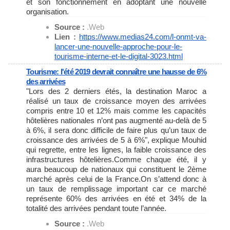
et son fonctionnement en adoptant une nouvelle
organisation.
Source :
.Web
Lien :
https://www.medias24.com/l-
onmt-va-
lancer-une-nouvelle-
approche-pour-le-
tourisme-
interne-et-le-digital-3023.
html
Tourisme: l'été 2019 devrait connaître une hausse de 6%
des arrivées
"Lors des 2 derniers étés, la destination Maroc a
réalisé un taux de croissance moyen des arrivées
compris entre 10 et 12% mais comme les capacités
hôtelières nationales n’ont pas augmenté au-delà de 5
à 6%, il sera donc difficile de faire plus qu’un taux de
croissance des arrivées de 5 à 6%", explique Mouhid
qui regrette, entre les lignes, la faible croissance des
infrastructures hôtelières.Comme chaque été, il y
aura beaucoup de nationaux qui constituent le 2ème
marché après celui de la France.On s’attend donc à
un taux de remplissage important car ce marché
représente 60% des arrivées en été et 34% de la
totalité des arrivées pendant toute l’année.
Source :
.Web