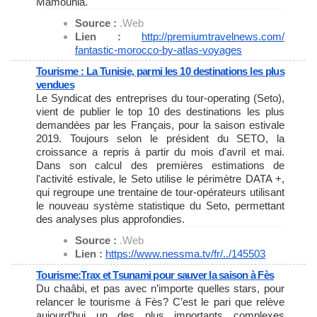
Mamounia.
Source :
.Web
Lien :
http://premiumtravelnews.com/
fantastic-morocco-by-atlas-
voyages
Tourisme : La Tunisie, parmi les 10 destinations les plus
vendues
Le Syndicat des entreprises du tour-operating (Seto),
vient de publier le top 10 des destinations les plus
demandées par les Français, pour la saison estivale
2019. Toujours selon le président du SETO, la
croissance a repris à partir du mois d'avril et mai.
Dans son calcul des premières estimations de
l'activité estivale, le Seto utilise le périmètre DATA +,
qui regroupe une trentaine de tour-opérateurs utilisant
le nouveau système statistique du Seto, permettant
des analyses plus approfondies.
Source :
.Web
Lien :
https://www.nessma.tv/fr/../
145503
Tourisme:Trax et Tsunami pour sauver la saison à Fès
Du chaâbi, et pas avec n’importe quelles stars, pour
relancer le tourisme à Fès? C’est le pari que relève
aujourd’hui un des plus importants complexes