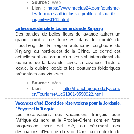
Source :
.Web
Lien :
https://www.medias24.com/
tourisme-
les-formules-all-
inclusive-proliferent-faut-il-
s-
inquieter-3141.html
La lavande stimule le tourisme dans le Xinjiang
Des bandes de belles fleurs de lavande attirent un
grand nombre de touristes dans le comté de
Huocheng de la Région autonome ouïghoure du
Xinjiang, au nord-ouest de la Chine. Le comté est
actuellement au cœur d'un festival international du
tourisme de la lavande, avec la lavande, l'histoire
locale, la cuisine locale et les coutumes folkloriques
présentées aux visiteurs.
Source :
.Web
Lien :
http://french.peopledaily.com.
cn/Tourisme/../c31361-9590922.
html
Vacances d'été. Bond des réservations pour la Jordanie,
l'Égypte et la Turquie
Les réservations des vacanciers français pour
l'Afrique du nord et le Proche-Orient sont en forte
progression pour cet été, au détriment des
destinations d'Europe du sud. Dans un contexte de