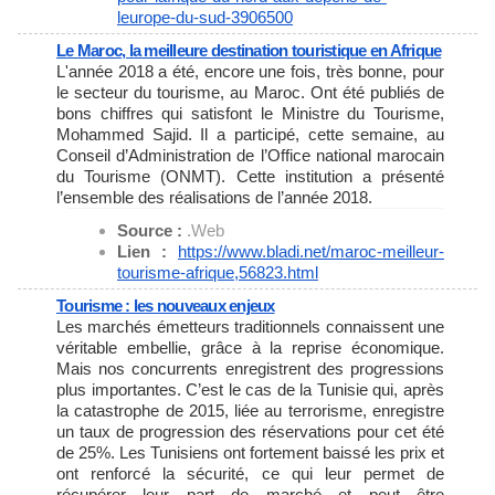
leurope-du-
sud-3906500
Le Maroc, la meilleure destination touristique en Afrique
L'année 2018 a été, encore une fois, très bonne, pour
le secteur du tourisme, au Maroc. Ont été publiés de
bons chiffres qui satisfont le Ministre du Tourisme,
Mohammed Sajid. Il a participé, cette semaine, au
Conseil d’Administration de l’Office national marocain
du Tourisme (ONMT). Cette institution a présenté
l’ensemble des réalisations de l’année 2018.
Source :
.Web
Lien :
https://www.bladi.net/maroc-
meilleur-
tourisme-afrique,
56823.html
Tourisme : les nouveaux enjeux
Les marchés émetteurs traditionnels connaissent une
véritable embellie, grâce à la reprise économique.
Mais nos concurrents enregistrent des progressions
plus importantes. C’est le cas de la Tunisie qui, après
la catastrophe de 2015, liée au terrorisme, enregistre
un taux de progression des réservations pour cet été
de 25%. Les Tunisiens ont fortement baissé les prix et
ont renforcé la sécurité, ce qui leur permet de
récupérer leur part de marché et peut être