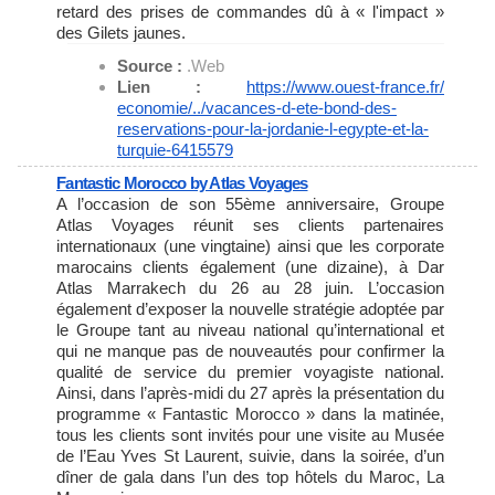
retard des prises de commandes dû à « l'impact »
des Gilets jaunes.
Source :
.Web
Lien :
https://www.ouest-france.fr/
economie/../vacances-d-ete-
bond-des-
reservations-pour-la-
jordanie-l-egypte-et-la-
turquie-6415579
Fantastic Morocco by Atlas Voyages
A l’occasion de son 55ème anniversaire, Groupe
Atlas Voyages réunit ses clients partenaires
internationaux (une vingtaine) ainsi que les corporate
marocains clients également (une dizaine), à Dar
Atlas Marrakech du 26 au 28 juin. L’occasion
également d’exposer la nouvelle stratégie adoptée par
le Groupe tant au niveau national qu’international et
qui ne manque pas de nouveautés pour confirmer la
qualité de service du premier voyagiste national.
Ainsi, dans l’après-midi du 27 après la présentation du
programme « Fantastic Morocco » dans la matinée,
tous les clients sont invités pour une visite au Musée
de l’Eau Yves St Laurent, suivie, dans la soirée, d’un
dîner de gala dans l’un des top hôtels du Maroc, La