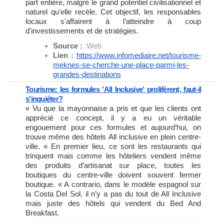
part entière, malgré le grand potentiel civilisationnel et
naturel qu'elle recèle. Cet objectif, les responsables
locaux s'affairent à l’atteindre à coup
d'investissements et de stratégies.
Source :
.Web
Lien :
https://www.infomediaire.net/
tourisme-
meknes-se-cherche-
une-place-parmi-les-
grandes-
destinations
Tourisme: les formules 'All Inclusive' prolifèrent, faut-il
s'inquiéter?
« Vu que la mayonnaise a pris et que les clients ont
apprécié ce concept, il y a eu un véritable
engouement pour ces formules et aujourd’hui, on
trouve même des hôtels All inclusive en plein centre-
ville. « En premier lieu, ce sont les restaurants qui
trinquent mais comme les hôteliers vendent même
des produits d’artisanat sur place, toutes les
boutiques du centre-ville doivent souvent fermer
boutique. « A contrario, dans le modèle espagnol sur
la Costa Del Sol, il n’y a pas du tout de All Inclusive
mais juste des hôtels qui vendent du Bed And
Breakfast.