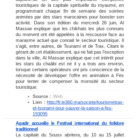
touristiques de la capitale spirituelle du royaume, en
programmant chaque fin de semaine des soirées
animées par des stars marocaines pour booster son
activité. Dans son édition du mercredi 26 juin, Al
Massae explique que les chikhats les plus connues
du moment ont été appelées à la rescousse face au
marasme actuel que connait le secteur touristique. Il
s’agit, entre autres, de Tsunami et de Trax. Citant le
gérant de cet établissement, qui ne fait pas l’exception
dans la ville, Al Massae explique que cet intérêt pour
les stars du chaâbi est né il y a trois ans environ,
lorsque certains opérateurs ont pris conscience de la
nécessité de développer l’offre en animation à Fès
pour tenter de compenser la morosité du secteur
touristique.
Source :
.Web
Lien :
http://fr.le360.ma/societe/
tourismetrax-
et-tsunami-pour-
sauver-la-saison-a-fes-
193095
Agadir accueille le Festival international du folklore
traditionnel
La capitale du Souss abritera, du 10 au 15 juillet