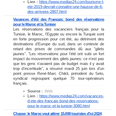
Lien :
https://www.medias24.com/
tourisme-l-
ete-2019-devrait-
connaitre-une-hausse-de-6-
des-
arrivees-2807.html
Vacances d'été des Français: bond des réservations
pour le Maroc et la Tunisie
Les réservations des vacanciers français pour la
Tunisie, le Maroc, l'Egypte ou encore la Turquie sont
en forte progression pour cet été, au détriment des
destinations d'Europe du sud, dans un contexte de
retard des prises de commandes dû aux "gilets
jaunes". "Les réservations pour l'été ont subi un fort
impact du mouvement des gilets jaunes: ce n'est pas
que les gens n'avaient pas de budget mais il y avait
trop d'incertitude", a résumé mardi 25 juin lors d'un
point presse René-Marc Chikli, président du Seto,
syndicat regroupant quelque 70 tour-opérateurs
français.
Source :
.Web
Lien :
https://www.medias24.com/
vacances-
d-ete-des-francais-
bond-des-reservations-
pour-le-
maroc-et-la-tunisie-3080.html
Chasse: le Maroc veut attirer 15.000 touristes d'ici 2024