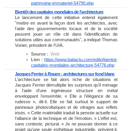
patrimoine-
immateriel-54790.php
Bientôt des capitales mondiales de l'architecture
Le lancement de cette initiative entend également
"mettre en avant la façon dont les architectes, avec
l'aide des gouvernements locaux et de la société
peuvent jouer un rôle clé dans l'identification de
solutions utiles aux communautés", a indiqué Thomas
Vonier, président de l'UIA.
Source :
.Web
Lien :
https://www.batiactu.com/
edito/bientot-
capitales-
mondiales-architecture-54776.
php
Jacques Ferrier à Rouen : architectures sur fond blanc
L’architecture se fait alors riche de situations et
Jacques Ferrier démultiplie les surprises qu’il ménage
à l’aide d’une ingénieuse structure en métal
enveloppant l’ensemble. « Elle a l’élégance de sa
rudesse », dit-il. Elle se fait surtout le support de
panneaux photovoltaïques et de vitrages aux reflets
irisés. « Cette matérialité traduit la pensée actuelle sur
l’alliance de la technique et de l’émotion. » L’effet est,
sans conteste, pictural. « Je ne pouvais donner à ce
projet qu’une seule esthétique industrielle, prévient-il.