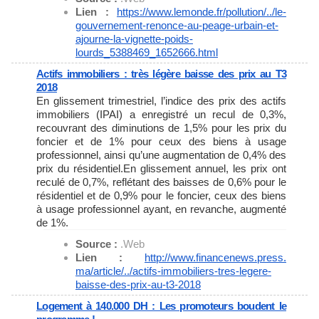
Lien :
https://www.lemonde.fr/
pollution/../le-
gouvernement-
renonce-au-peage-urbain-et-
ajourne-la-vignette-poids-
lourds_5388469_1652666.html
Actifs immobiliers : très légère baisse des prix au T3
2018
En glissement trimestriel, l’indice des prix des actifs
immobiliers (IPAI) a enregistré un recul de 0,3%,
recouvrant des diminutions de 1,5% pour les prix du
foncier et de 1% pour ceux des biens à usage
professionnel, ainsi qu’une augmentation de 0,4% des
prix du résidentiel.En glissement annuel, les prix ont
reculé de 0,7%, reflétant des baisses de 0,6% pour le
résidentiel et de 0,9% pour le foncier, ceux des biens
à usage professionnel ayant, en revanche, augmenté
de 1%.
Source :
.Web
Lien :
http://www.financenews.press.
ma/article/../actifs-
immobiliers-tres-legere-
baisse-des-prix-au-t3-2018
Logement à 140.000 DH : Les promoteurs boudent le