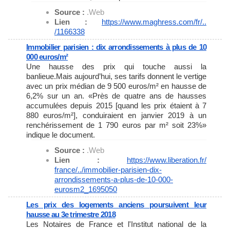
Source :
.Web
Lien :
https://www.maghress.com/fr/..
/1166338
Immobilier parisien : dix arrondissements à plus de 10
000 euros/m²
Une hausse des prix qui touche aussi la
banlieue.Mais aujourd’hui, ses tarifs donnent le vertige
avec un prix médian de 9 500 euros/m² en hausse de
6,2% sur un an. «Près de quatre ans de hausses
accumulées depuis 2015 [quand les prix étaient à 7
880 euros/m²], conduiraient en janvier 2019 à un
renchérissement de 1 790 euros par m² soit 23%»
indique le document.
Source :
.Web
Lien :
https://www.liberation.fr/
france/../immobilier-parisien-
dix-
arrondissements-a-plus-de-
10-000-
eurosm2_1695050
Les prix des logements anciens poursuivent leur
hausse au 3e trimestre 2018
Les Notaires de France et l'Institut national de la