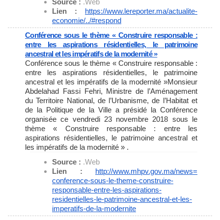
Source :
.Web
Lien :
https://www.lereporter.ma/
actualite-
economie/../#respond
Conférence sous le thème « Construire responsable :
entre les aspirations résidentielles, le patrimoine
ancestral et les impératifs de la modernité »
Conférence sous le thème « Construire responsable :
entre les aspirations résidentielles, le patrimoine
ancestral et les impératifs de la modernité »Monsieur
Abdelahad Fassi Fehri, Ministre de l’Aménagement
du Territoire National, de l’Urbanisme, de l’Habitat et
de la Politique de la Ville a présidé la Conférence
organisée ce vendredi 23 novembre 2018 sous le
thème « Construire responsable : entre les
aspirations résidentielles, le patrimoine ancestral et
les impératifs de la modernité » .
Source :
.Web
Lien :
http://www.mhpv.gov.ma/news=
conference-sous-le-theme-
construire-
responsable-entre-
les-aspirations-
residentielles-le-patrimoine-
ancestral-et-les-
imperatifs-
de-la-modernite