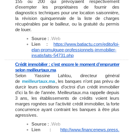
155 ou 200 qui prévoyaient respectivement
d'exempter les propriétaires de fournir des
diagnostics techniques pour une location saisonnière,
la révision quinquennale de la liste de charges
récupérables par le bailleur, ou la gratuité du permis
de louer.
Source :
.Web
Lien :
https://www.batiactu.com/
edito/loi-
elan-promulguee-
professionnels-immobilier-
insatisfaits-54731.php
Crédit immobilier : c’est encore le moment d’emprunter
selon meilleurtaux.ma
Selon Yassine Lahlou, directeur général
de
meilleurtaux.ma
, les banques n’ont pas prévu de
durcir leurs conditions d’octroi d’un crédit immobilier
d’ici la fin de l’année. Meilleurtaux.ma rappelle depuis
3 ans, les établissements de crédits voient leurs
marges rognées sur l’activité crédit immobilier, la forte
concurrence ayant contraint les banques à être plus
agressives.
Source :
.Web
Lien :
http://www.financenews.press.