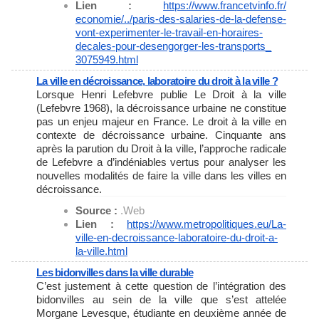
Lien :
https://www.francetvinfo.fr/
economie/../paris-des-
salaries-de-la-defense-
vont-
experimenter-le-travail-en-
horaires-
decales-pour-
desengorger-les-transports_
3075949.html
La ville en décroissance, laboratoire du droit à la ville ?
Lorsque Henri Lefebvre publie Le Droit à la ville
(Lefebvre 1968), la décroissance urbaine ne constitue
pas un enjeu majeur en France. Le droit à la ville en
contexte de décroissance urbaine. Cinquante ans
après la parution du Droit à la ville, l’approche radicale
de Lefebvre a d’indéniables vertus pour analyser les
nouvelles modalités de faire la ville dans les villes en
décroissance.
Source :
.Web
Lien :
https://www.metropolitiques.
eu/La-
ville-en-decroissance-
laboratoire-du-droit-a-
la-
ville.html
Les bidonvilles dans la ville durable
C’est justement à cette question de l’intégration des
bidonvilles au sein de la ville que s’est attelée
Morgane Levesque, étudiante en deuxième année de