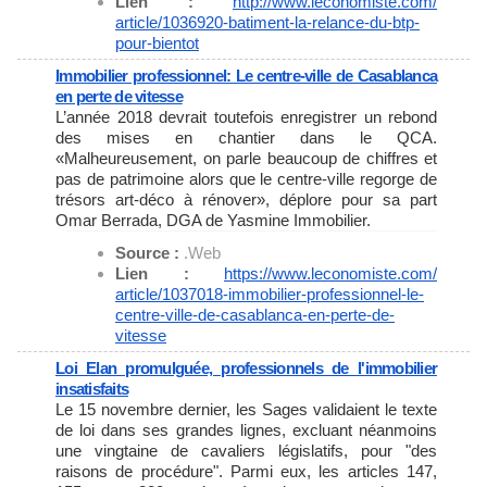
Lien :
http://www.leconomiste.com/
article/1036920-batiment-la-
relance-du-btp-
pour-bientot
Immobilier professionnel: Le centre-ville de Casablanca
en perte de vitesse
L’année 2018 devrait toutefois enregistrer un rebond
des mises en chantier dans le QCA.
«Malheureusement, on parle beaucoup de chiffres et
pas de patrimoine alors que le centre-ville regorge de
trésors art-déco à rénover», déplore pour sa part
Omar Berrada, DGA de Yasmine Immobilier.
Source :
.Web
Lien :
https://www.leconomiste.com/
article/1037018-immobilier-
professionnel-le-
centre-ville-
de-casablanca-en-perte-de-
vitesse
Loi Elan promulguée, professionnels de l'immobilier
insatisfaits
Le 15 novembre dernier, les Sages validaient le texte
de loi dans ses grandes lignes, excluant néanmoins
une vingtaine de cavaliers législatifs, pour "des
raisons de procédure". Parmi eux, les articles 147,