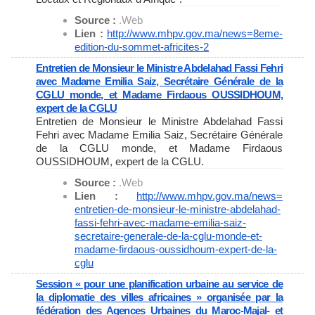
Source :
.Web
Lien :
http://www.mhpv.gov.ma/news=
8eme-
edition-du-sommet-
africites-2
Entretien de Monsieur le Ministre Abdelahad Fassi Fehri
avec Madame Emilia Saiz, Secrétaire Générale de la
CGLU monde, et Madame Firdaous OUSSIDHOUM,
expert de la CGLU
Entretien de Monsieur le Ministre Abdelahad Fassi
Fehri avec Madame Emilia Saiz, Secrétaire Générale
de la CGLU monde, et Madame Firdaous
OUSSIDHOUM, expert de la CGLU.
Source :
.Web
Lien :
http://www.mhpv.gov.ma/news=
entretien-de-monsieur-le-
ministre-abdelahad-
fassi-
fehri-avec-madame-emilia-saiz-
secretaire-generale-de-la-
cglu-monde-et-
madame-firdaous-
oussidhoum-expert-de-la-
cglu
Session « pour une planification urbaine au service de
la diplomatie des villes africaines » organisée par la
fédération des Agences Urbaines du Maroc-Majal- et