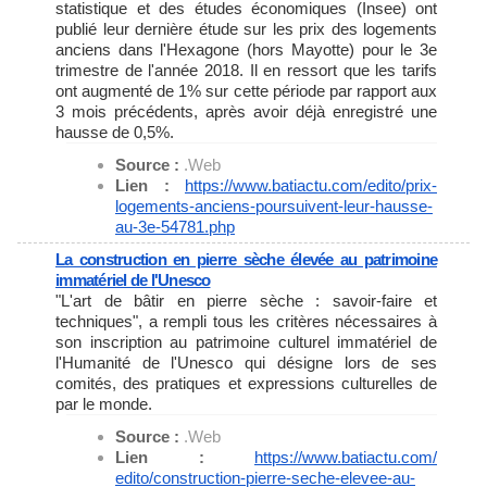
statistique et des études économiques (Insee) ont
publié leur dernière étude sur les prix des logements
anciens dans l'Hexagone (hors Mayotte) pour le 3e
trimestre de l'année 2018. Il en ressort que les tarifs
ont augmenté de 1% sur cette période par rapport aux
3 mois précédents, après avoir déjà enregistré une
hausse de 0,5%.
Source :
.Web
Lien :
https://www.batiactu.com/
edito/prix-
logements-anciens-
poursuivent-leur-hausse-
au-3e-
54781.php
La construction en pierre sèche élevée au patrimoine
immatériel de l'Unesco
"L'art de bâtir en pierre sèche : savoir-faire et
techniques", a rempli tous les critères nécessaires à
son inscription au patrimoine culturel immatériel de
l'Humanité de l'Unesco qui désigne lors de ses
comités, des pratiques et expressions culturelles de
par le monde.
Source :
.Web
Lien :
https://www.batiactu.com/
edito/construction-pierre-
seche-elevee-au-