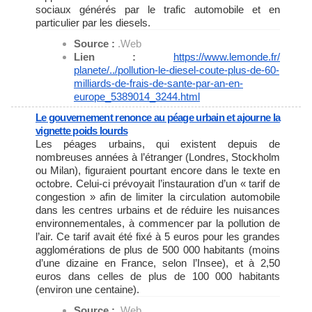
sociaux générés par le trafic automobile et en
particulier par les diesels.
Source :
.Web
Lien :
https://www.lemonde.fr/
planete/../pollution-le-
diesel-coute-plus-de-60-
milliards-de-frais-de-sante-
par-an-en-
europe_5389014_3244.
html
Le gouvernement renonce au péage urbain et ajourne la
vignette poids lourds
Les péages urbains, qui existent depuis de
nombreuses années à l’étranger (Londres, Stockholm
ou Milan), figuraient pourtant encore dans le texte en
octobre. Celui-ci prévoyait l’instauration d’un « tarif de
congestion » afin de limiter la circulation automobile
dans les centres urbains et de réduire les nuisances
environnementales, à commencer par la pollution de
l’air. Ce tarif avait été fixé à 5 euros pour les grandes
agglomérations de plus de 500 000 habitants (moins
d’une dizaine en France, selon l’Insee), et à 2,50
euros dans celles de plus de 100 000 habitants
(environ une centaine).
Source :
.Web