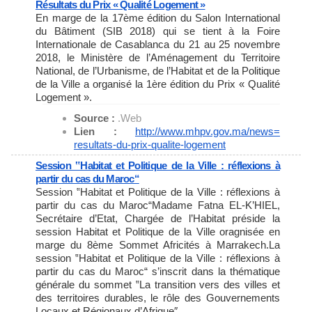
Résultats du Prix « Qualité Logement »
En marge de la 17ème édition du Salon International
du Bâtiment (SIB 2018) qui se tient à la Foire
Internationale de Casablanca du 21 au 25 novembre
2018, le Ministère de l’Aménagement du Territoire
National, de l’Urbanisme, de l’Habitat et de la Politique
de la Ville a organisé la 1ère édition du Prix « Qualité
Logement ».
Source :
.Web
Lien :
http://www.mhpv.gov.ma/news=
resultats-du-prix-qualite-
logement
Session ‟Habitat et Politique de la Ville : réflexions à
partir du cas du Maroc“
Session ‟Habitat et Politique de la Ville : réflexions à
partir du cas du Maroc“Madame Fatna EL-K’HIEL,
Secrétaire d’Etat, Chargée de l’Habitat préside la
session Habitat et Politique de la Ville oragnisée en
marge du 8ème Sommet Africités à Marrakech.La
session ‟Habitat et Politique de la Ville : réflexions à
partir du cas du Maroc“ s’inscrit dans la thématique
générale du sommet ‟La transition vers des villes et
des territoires durables, le rôle des Gouvernements
Locaux et Régionaux d’Afrique″.