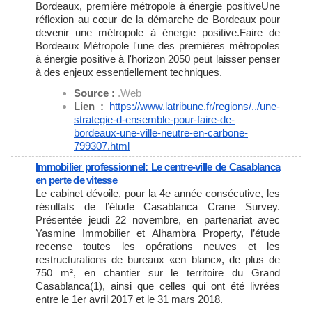
Bordeaux, première métropole à énergie positiveUne
réflexion au cœur de la démarche de Bordeaux pour
devenir une métropole à énergie positive.Faire de
Bordeaux Métropole l'une des premières métropoles
à énergie positive à l'horizon 2050 peut laisser penser
à des enjeux essentiellement techniques.
Source :
.Web
Lien :
https://www.latribune.fr/
regions/../une-
strategie-d-
ensemble-pour-faire-de-
bordeaux-une-ville-neutre-en-
carbone-
799307.html
Immobilier professionnel: Le centre-ville de Casablanca
en perte de vitesse
Le cabinet dévoile, pour la 4e année consécutive, les
résultats de l’étude Casablanca Crane Survey.
Présentée jeudi 22 novembre, en partenariat avec
Yasmine Immobilier et Alhambra Property, l’étude
recense toutes les opérations neuves et les
restructurations de bureaux «en blanc», de plus de
750 m², en chantier sur le territoire du Grand
Casablanca(1), ainsi que celles qui ont été livrées
entre le 1er avril 2017 et le 31 mars 2018.