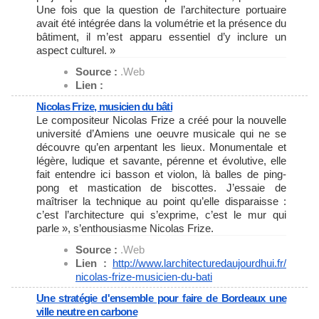
Une fois que la question de l’architecture portuaire
avait été intégrée dans la volumétrie et la présence du
bâtiment, il m’est apparu essentiel d’y inclure un
aspect culturel. »
Source :
.Web
Lien :
Nicolas Frize, musicien du bâti
Le compositeur Nicolas Frize a créé pour la nouvelle
université d’Amiens une oeuvre musicale qui ne se
découvre qu’en arpentant les lieux. Monumentale et
légère, ludique et savante, pérenne et évolutive, elle
fait entendre ici basson et violon, là balles de ping-
pong et mastication de biscottes. J’essaie de
maîtriser la technique au point qu’elle disparaisse :
c’est l’architecture qui s’exprime, c’est le mur qui
parle », s’enthousiasme Nicolas Frize.
Source :
.Web
Lien :
http://www.
larchitecturedaujourdhui.fr/
nicolas-frize-musicien-du-bati
Une stratégie d'ensemble pour faire de Bordeaux une
ville neutre en carbone