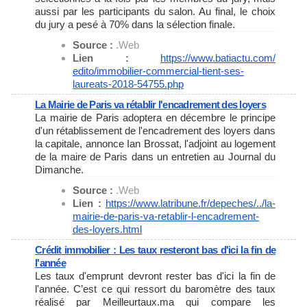
aussi par les participants du salon. Au final, le choix
du jury a pesé à 70% dans la sélection finale.
Source :
.Web
Lien :
https://www.batiactu.com/
edito/immobilier-commercial-
tient-ses-
laureats-2018-54755.
php
La Mairie de Paris va rétablir l'encadrement des loyers
La mairie de Paris adoptera en décembre le principe
d'un rétablissement de l'encadrement des loyers dans
la capitale, annonce Ian Brossat, l'adjoint au logement
de la maire de Paris dans un entretien au Journal du
Dimanche.
Source :
.Web
Lien :
https://www.latribune.fr/
depeches/../la-
mairie-de-
paris-va-retablir-l-
encadrement-
des-loyers.html
Crédit immobilier : Les taux resteront bas d'ici la fin de
l'année
Les taux d'emprunt devront rester bas d'ici la fin de
l'année. C’est ce qui ressort du baromètre des taux
réalisé par Meilleurtaux.ma qui compare les