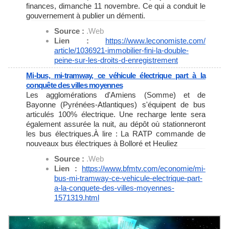
finances, dimanche 11 novembre. Ce qui a conduit le
gouvernement à publier un démenti.
Source :
.Web
Lien :
https://www.leconomiste.com/
article/1036921-immobilier-
fini-la-double-
peine-sur-les-
droits-d-enregistrement
Mi-bus, mi-tramway, ce véhicule électrique part à la
conquête des villes moyennes
Les agglomérations d'Amiens (Somme) et de
Bayonne (Pyrénées-Atlantiques) s'équipent de bus
articulés 100% électrique. Une recharge lente sera
également assurée la nuit, au dépôt où stationneront
les bus électriques.À lire : La RATP commande de
nouveaux bus électriques à Bolloré et Heuliez
Source :
.Web
Lien :
https://www.bfmtv.com/
economie/mi-
bus-mi-tramway-ce-
vehicule-electrique-part-
a-la-
conquete-des-villes-moyennes-
1571319.html