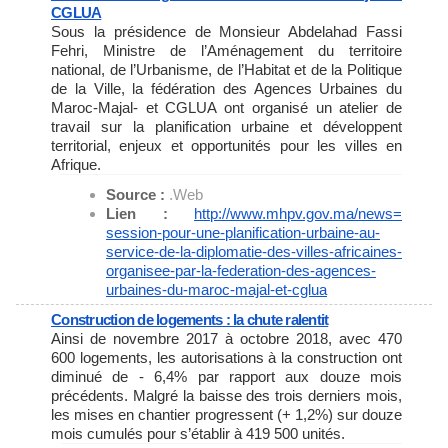
CGLUA
Sous la présidence de Monsieur Abdelahad Fassi
Fehri, Ministre de l’Aménagement du territoire
national, de l’Urbanisme, de l’Habitat et de la Politique
de la Ville, la fédération des Agences Urbaines du
Maroc-Majal- et CGLUA ont organisé un atelier de
travail sur la planification urbaine et développent
territorial, enjeux et opportunités pour les villes en
Afrique.
Source :
.Web
Lien :
http://www.mhpv.gov.ma/news=
session-pour-une-
planification-urbaine-au-
service-de-la-diplomatie-des-
villes-africaines-
organisee-
par-la-federation-des-agences-
urbaines-du-maroc-majal-et-
cglua
Construction de logements : la chute ralentit
Ainsi de novembre 2017 à octobre 2018, avec 470
600 logements, les autorisations à la construction ont
diminué de - 6,4% par rapport aux douze mois
précédents. Malgré la baisse des trois derniers mois,
les mises en chantier progressent (+ 1,2%) sur douze
mois cumulés pour s’établir à 419 500 unités.