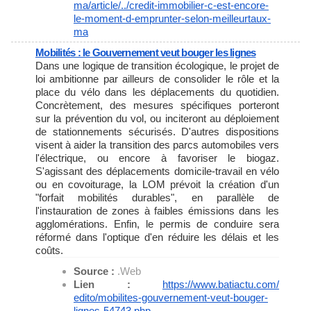
ma/article/../credit-
immobilier-c-est-encore-
le-
moment-d-emprunter-selon-
meilleurtaux-
ma
Mobilités : le Gouvernement veut bouger les lignes
Dans une logique de transition écologique, le projet de
loi ambitionne par ailleurs de consolider le rôle et la
place du vélo dans les déplacements du quotidien.
Concrètement, des mesures spécifiques porteront
sur la prévention du vol, ou inciteront au déploiement
de stationnements sécurisés. D'autres dispositions
visent à aider la transition des parcs automobiles vers
l'électrique, ou encore à favoriser le biogaz.
S'agissant des déplacements domicile-travail en vélo
ou en covoiturage, la LOM prévoit la création d'un
"forfait mobilités durables", en parallèle de
l'instauration de zones à faibles émissions dans les
agglomérations. Enfin, le permis de conduire sera
réformé dans l'optique d'en réduire les délais et les
coûts.
Source :
.Web
Lien :
https://www.batiactu.com/
edito/mobilites-gouvernement-
veut-bouger-
lignes-54743.php