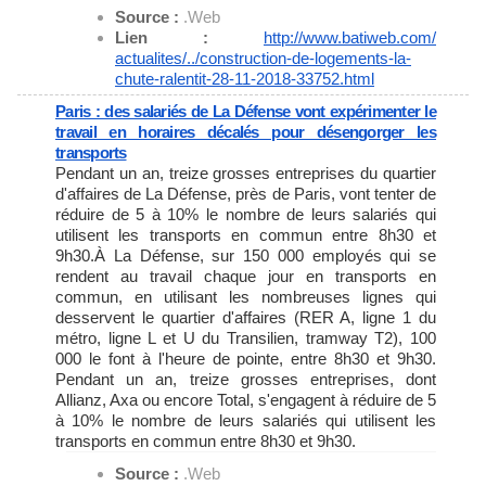
Source :
.Web
Lien :
http://www.batiweb.com/
actualites/../construction-de-
logements-la-
chute-ralentit-
28-11-2018-33752.html
Paris : des salariés de La Défense vont expérimenter le
travail en horaires décalés pour désengorger les
transports
Pendant un an, treize grosses entreprises du quartier
d'affaires de La Défense, près de Paris, vont tenter de
réduire de 5 à 10% le nombre de leurs salariés qui
utilisent les transports en commun entre 8h30 et
9h30.À La Défense, sur 150 000 employés qui se
rendent au travail chaque jour en transports en
commun, en utilisant les nombreuses lignes qui
desservent le quartier d'affaires (RER A, ligne 1 du
métro, ligne L et U du Transilien, tramway T2), 100
000 le font à l'heure de pointe, entre 8h30 et 9h30.
Pendant un an, treize grosses entreprises, dont
Allianz, Axa ou encore Total, s'engagent à réduire de 5
à 10% le nombre de leurs salariés qui utilisent les
transports en commun entre 8h30 et 9h30.
Source :
.Web