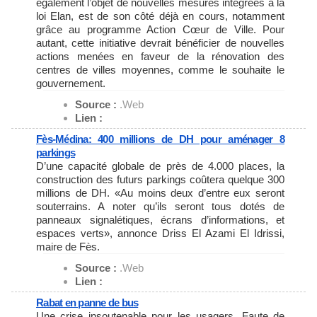
également l’objet de nouvelles mesures intégrées à la
loi Elan, est de son côté déjà en cours, notamment
grâce au programme Action Cœur de Ville. Pour
autant, cette initiative devrait bénéficier de nouvelles
actions menées en faveur de la rénovation des
centres de villes moyennes, comme le souhaite le
gouvernement.
Source :
.Web
Lien :
Fès-Médina: 400 millions de DH pour aménager 8
parkings
D’une capacité globale de près de 4.000 places, la
construction des futurs parkings coûtera quelque 300
millions de DH. «Au moins deux d’entre eux seront
souterrains. A noter qu’ils seront tous dotés de
panneaux signalétiques, écrans d’informations, et
espaces verts», annonce Driss El Azami El Idrissi,
maire de Fès.
Source :
.Web
Lien :
Rabat en panne de bus
Une crise insoutenable pour les usagers. Faute de