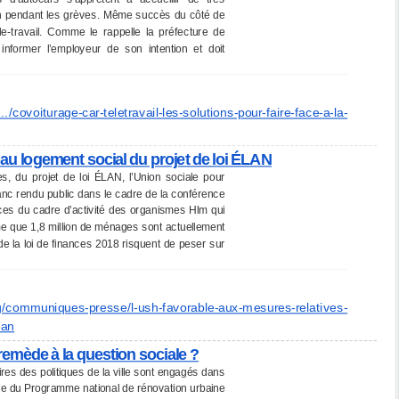
in pendant les grèves. Même succès du côté de
ile-travail. Comme le rappelle la préfecture de
t informer l’employeur de son intention et doit
..
/covoiturage-car-teletravail-
les-solutions-pour-faire-face-
a-la-
au logement social du projet de loi ÉLAN
es, du projet de loi ÉLAN, l’Union sociale pour
blanc rendu public dans le cadre de la conférence
rices du cadre d’activité des organismes Hlm qui
me que 1,8 million de ménages sont actuellement
 la loi de finances 2018 risquent de peser sur
/
communiques-presse/l-ush-
favorable-aux-mesures-
relatives-
lan
emède à la question sociale ?
ires des politiques de la ville sont engagés dans
re du Programme national de rénovation urbaine