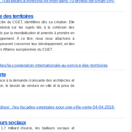
../
casablanca-investira-94-mdh-
dans-70-projets-de-smart-city-
 des territoires
 clés du CGET, identifiées dès sa création. Elle
national sur les sujets liés à la cohésion des
actés par la mondialisation et amenés à prendre en
loppement. À ce titre, nous nous attachons à
 peuvent concerner leur développement, en lien
es Affaires européennes du CGET.
ites/la-cooperation-
internationale-au-service-des-
territoires
rte
ce à la demande croissante des architectes et
n, le besoin de verdure en ville et la prise de
lites/../les-facades-
vegetales-pour-une-ville-
verte-04-04-2018-
leurs sociaux
7 milliard d'euros, les bailleurs sociaux et