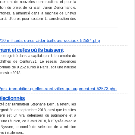
nancement de nouvelles constructions et pour la
ion du projet de loi Elan, Julien Denormandie,
rritoires, a annoncé dans la matinale de Cnews
iards d'euros pour soutenir la construction des
/
10-milliards-euros-aider-
bailleurs-sociaux-52594.php
ntent et celles où ils baissent
 enregistré dans la capitale par le baromètre de
chiffres de Century21. Le réseau d'agences
sormais de 9.262 euros à Paris, soit une hausse
rimestre 2018.
/
prix-immobilier-quelles-sont-
villes-qui-augmentent-52573.
php
sélectionnés
loté par l'animateur Stéphane Bern, a retenu les
 organisée en septembre 2018, ainsi que les sites
Bern est un vrai défenseur du patrimoine et a
une réunion, ce 3 avril 2018, à l'Elysée avec le
e Nyssen, le comité de sélection de la mission
vu initialement.