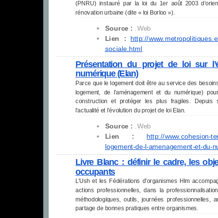
(PNRU) instauré par la loi du 1er août 2003 d’orient
rénovation urbaine (dite « loi Borloo »).
Source :
.Web
Lien :
http://www.metropolitiques.e
sociale.html
Présentation du projet de loi sur 
numérique (Elan)
Parce que le logement doit être au service des besoins d
logement, de l’aménagement et du numérique) pours
construction et protéger les plus fragiles. Depuis 
l’actualité et l’évolution du projet de loi Elan.
Source :
.Web
Lien :
http://www.cohesion-
te
logement-
de-l-amenagement-et-du-
n
Livre Blanc : définir le cadre, les obje
occupants
L’Ush et les Fédérations d’organismes Hlm accompag
actions professionnelles, dans la professionnalisati
méthodologiques, outils, journées professionnelles, 
partage de bonnes pratiques entre organismes.