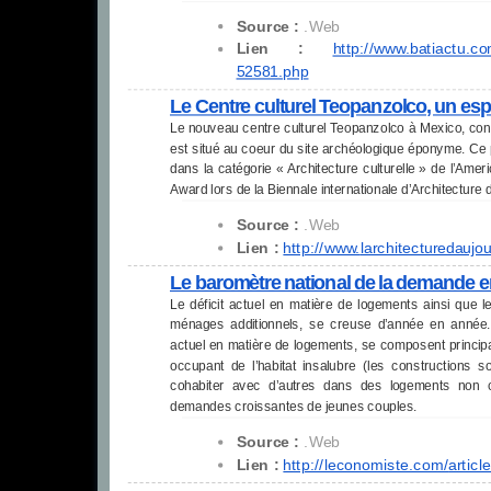
Source :
.Web
Lien :
http://www.batiactu.co
52581.php
Le Centre culturel Teopanzolco, un es
Le nouveau centre culturel Teopanzolco à Mexico, c
est situé au coeur du site archéologique éponyme. Ce 
dans la catégorie « Architecture culturelle » de l’Amer
Award lors de la Biennale internationale d’Architecture
Source :
.Web
Lien :
http://www.
larchitecturedaujou
Le baromètre national de la demande 
Le déficit actuel en matière de logements ainsi que 
ménages additionnels, se creuse d’année en année. 
actuel en matière de logements, se composent princip
occupant de l’habitat insalubre (les construction
cohabiter avec d’autres dans des logements non cla
demandes croissantes de jeunes couples.
Source :
.Web
Lien :
http://leconomiste.com/
articl