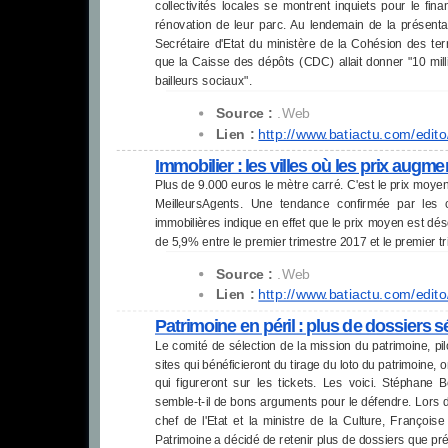
collectivités locales se montrent inquiets pour le fi
rénovation de leur parc. Au lendemain de la présentat
Secrétaire d'Etat du ministère de la Cohésion des te
que la Caisse des dépôts (CDC) allait donner "10 mill
bailleurs sociaux".
Source :
.Web
Lien :
http://www.batiactu.com/edito
Immobilier : les villes où les prix augme
Plus de 9.000 euros le mètre carré. C'est le prix moyen
MeilleursAgents. Une tendance confirmée par les 
immobilières indique en effet que le prix moyen est dé
de 5,9% entre le premier trimestre 2017 et le premier t
Source :
.Web
Lien :
http://www.batiactu.com/edito
Patrimoine en péril : plus de dossiers 
Le comité de sélection de la mission du patrimoine, pi
sites qui bénéficieront du tirage du loto du patrimoine,
qui figureront sur les tickets. Les voici. Stéphane 
semble-t-il de bons arguments pour le défendre. Lors d'
chef de l'Etat et la ministre de la Culture, François
Patrimoine a décidé de retenir plus de dossiers que pré