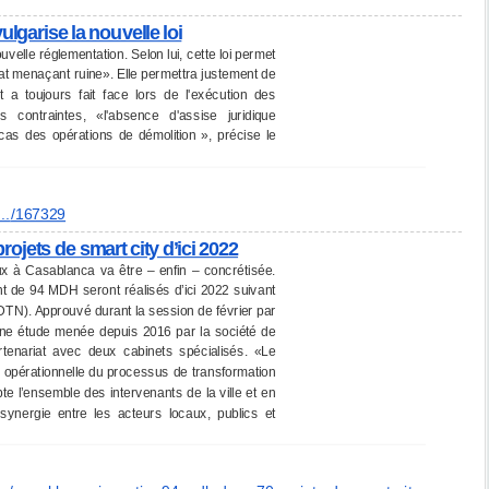
lgarise la nouvelle loi
uvelle réglementation. Selon lui, cette loi permet
tat menaçant ruine». Elle permettra justement de
 a toujours fait face lors de l'exécution des
contraintes, «l'absence d'assise juridique
cas des opérations de démolition », précise le
..
/167329
ojets de smart city d’ici 2022
 à Casablanca va être – enfin – concrétisée.
t de 94 MDH seront réalisés d’ici 2022 suivant
DTN). Approuvé durant la session de février par
 d’une étude menée depuis 2016 par la société de
tenariat avec deux cabinets spécialisés. «Le
n opérationnelle du processus de transformation
l’ensemble des intervenants de la ville et en
a synergie entre les acteurs locaux, publics et