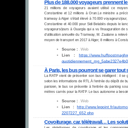
Plus de 188.000 voyageurs prennent l
21 millions de voyageurs avaient utilisé ce moyen
Constantine et 12 millions à Oran.Le ministre a pré
tramway à Alger s’était élevé à 70.000 voyageurs/jour
Constantine et 40.000 pour Sidi Belabès depuis le lance
voyageurs/jours à Ouargla qui a vu l’inauguration de 
d’utilisation annuelle du Tramway, M. Zaalane a relevé
moyen de transport en 2017 à Alger, 8 millions à Consta
Source :
.Web
Lien :
https://www.huffpostmaghr
quotidiennement_mg_
5abe2327e4b0
À Paris, les bus pourront se garer tout 
La RATP vient de présenter son bus intelligent : il se 
selon les informations de RTL.À l'entrée du dépôt de 
parisien, le bus se présente à l'entrée du parking s
mètres carrés pour la RATP. Le bus autonome a besoin
Source :
.Web
Lien :
http://www.lepoint.fr/
automob
2207227_652.php
Covoiturage, car, télétravail… Les solu
Les plateformes de covoiturage et les compagnies 