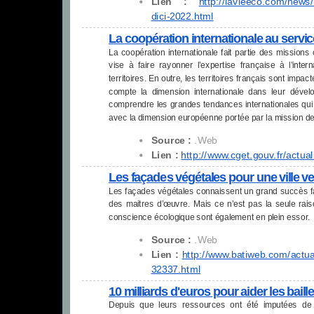
Lien :
http://lavieeco.com/news/
dici-2022.html
La coopération internationale au service
La coopération internationale fait partie des missions
vise à faire rayonner l’expertise française à l’inter
territoires. En outre, les territoires français sont imp
compte la dimension internationale dans leur déve
comprendre les grandes tendances internationales qui
avec la dimension européenne portée par la mission d
Source :
.Web
Lien :
http://www.cget.gouv.fr/
actual
Les façades végétales pour une ville ve
Les façades végétales connaissent un grand succès fa
des maitres d’œuvre. Mais ce n’est pas la seule raiso
conscience écologique sont également en plein essor.
Source :
.Web
Lien :
http://www.batiweb.com/
actua
32337.html
10 milliards d'euros pour aider les bail
Depuis que leurs ressources ont été imputées de 1,