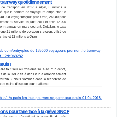
e tramway quotidiennement
 de transport en 2017 à Alger, 8 millions à
cisé que le nombre de voyageurs empruntant le
, 40.000 voyageurs/jour pour Oran, 26.000 pour
ment du service fin juillet 2017 et enfin 12.000
son tramway en mars courant. Détaillant le taux
 que 21 millions de voyageurs avaient utilisé ce
ntine et 12 millions à Oran.
eb.
com/entry/plus-de-188000-
voyageurs-prennent-le-tramway-
f112dc9b9282
seuls !
gare tout seul au troisième sous-sol d'un dépôt,
bus de la RATP situé dans le 20e arrondissement
outerrain. « Nous sommes dans la recherche de
 de moins d'espace pour stationner.
ile/../a-paris-les-bus-
pourront-se-garer-tout-seuls-
01-04-2018-
tions pour faire face à la grève SNCF
d’autocars s’apprêtent à accueillir de très