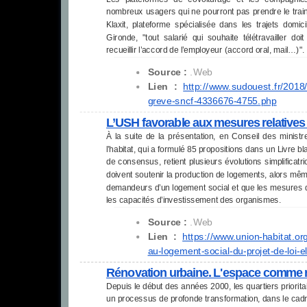
nombreux usagers qui ne pourront pas prendre le tra
Klaxit, plateforme spécialisée dans les trajets domic
Gironde, "tout salarié qui souhaite télétravailler doi
recueillir l’accord de l’employeur (accord oral, mail…)".
Source :
.Web
Lien :
http://www.sudouest.fr/2018/
greve-sncf-4336676-4755.
php
L’USH favorable aux mesures relatives 
À la suite de la présentation, en Conseil des ministr
l’habitat, qui a formulé 85 propositions dans un Livre 
de consensus, retient plusieurs évolutions simplificat
doivent soutenir la production de logements, alors mê
demandeurs d’un logement social et que les mesures de
les capacités d’investissement des organismes.
Source :
.Web
Lien :
https://www.union-habitat.org
au-logement-social-
du-projet-de-loi-e
Rénovation urbaine. L'espace comme r
Depuis le début des années 2000, les quartiers priorita
un processus de profonde transformation, dans le cad