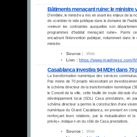
Bâtiments menaçant ruine: le ministre vu
D'emblée, le ministre a mis en avant les enjeux de la no
de «combler le vide juridique dans le domaine de l'habi
«relever les contraintes auxquelles son département
programmes d'habitat menaçant ruine». Parmi ces 
encadrant l'intervention publique, notamment dans le 
ministre.
Source :
.Web
Lien :
https://www.maghress.com/fr/
Casablanca investira 94 MDH dans 70 pr
La transformation numérique des services communaux
Pas moins de 70 projets nécessitant un investissemen
le schéma directeur de la transformation numérique (S
le Conseil de la ville, cette feuille de route découle
développement local (SDL) Casa prestations, en par
schéma directeur a permis la construction d’une visio
numérique du Grand Casablanca, en prenant en compte 
renforçant leurs relations, par la mutualisation et l
privés», indique-t-on du côté de Casa prestations.
Source :
.Web