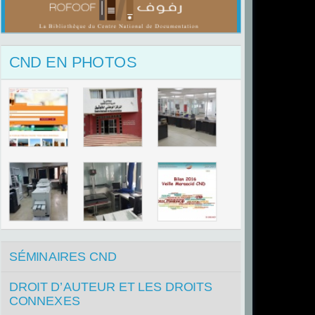
CND EN PHOTOS
SÉMINAIRES CND
DROIT D’AUTEUR ET LES DROITS
CONNEXES