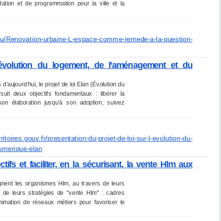
ation et de programmation pour la ville et la
u/
Renovation-urbaine-L-espace-
comme-remede-a-la-question-
l’évolution du logement, de l’aménagement et du
’aujourd’hui, le projet de loi Elan (Évolution du
uit deux objectifs fondamentaux : libérer la
son élaboration jusqu’à son adoption, suivez
rritoires.gouv.fr/
presentation-du-projet-de-loi-
sur-l-evolution-du-
umerique-elan
ctifs et faciliter, en la sécurisant, la vente Hlm aux
nent les organismes Hlm, au travers de leurs
on de leurs stratégies de "vente Hlm" : cadres
animation de réseaux métiers pour favoriser le