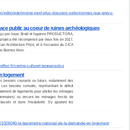
m/edito/
patrimoine-peril-plus-
dossiers-selectionnes-que-
prevu-
pace public au coeur de ruines archéologiques
onçu par Isaac Broid et l’agence PRODUCTORA,
projet a été récompensé par deux fois en 2017,
ican Architecture Prize, et à l’occasion du CICA
 de Buenos Aires.
rdhui.fr/
centre-culturel-teopanzolco
en logement
les besoins courants ou futurs, notamment des
Les besoins cumulés, représentant le déficit
alement de logements pour abriter les ménages
s sommaires) ou encore les ménages forcés de
ssés et dans l’insalubrité. S’y ajoutent les
e/1026040-le-barometre-
national-de-la-demande-en-
logement