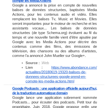
compte les Media Actions
Google a annoncé la prise en compte de nouvelles
balises de données structurées, baptisées Media
Actions, pour les contenus audio et vidéo. Elles
remplacent les balises Tv, Music et Movies. Elles
seront importantes pour le moteur de recherche et les
assistants vocaux... Les balises de données
structurées (de type Schema.org) évoluent au fil du
temps et une nouvelle famille vient d'être ajoutée par
Google avec les Media Actions pour décrire des
contenus comme des films, des émissions de
télévision, des chansons ou des albums d'artistes,
comme l'a annoncé John Mueller sur Google+.
Source :
.Web
Lien :
https://www.abondance.com/
actualites/20180619-19320-
balises-de-
donnees-
structurees-google-prend-en-
compte-les-media-actions.html
Google Podcasts : une application officielle aujourd’hui,
de la traduction automatique demain
Google lance une application sobrement nommée
Podcasts... pour écouter des podcasts. Petit tour du
propriétaire. Juin 2018, Google propose enfin une