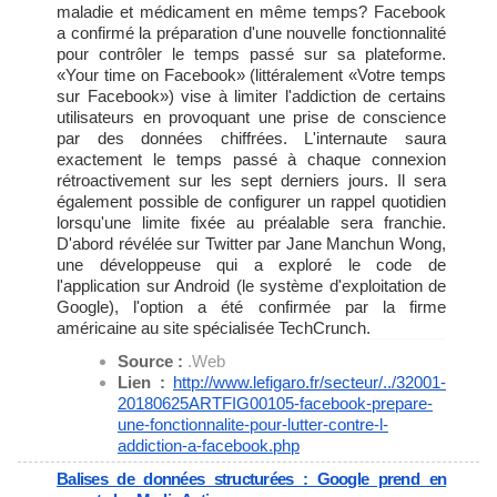
maladie et médicament en même temps? Facebook
a confirmé la préparation d'une nouvelle fonctionnalité
pour contrôler le temps passé sur sa plateforme.
«Your time on Facebook» (littéralement «Votre temps
sur Facebook») vise à limiter l'addiction de certains
utilisateurs en provoquant une prise de conscience
par des données chiffrées. L'internaute saura
exactement le temps passé à chaque connexion
rétroactivement sur les sept derniers jours. Il sera
également possible de configurer un rappel quotidien
lorsqu'une limite fixée au préalable sera franchie.
D'abord révélée sur Twitter par Jane Manchun Wong,
une développeuse qui a exploré le code de
l'application sur Android (le système d'exploitation de
Google), l'option a été confirmée par la firme
américaine au site spécialisée TechCrunch.
Source :
.Web
Lien :
http://www.lefigaro.fr/
secteur/../32001-
20180625ARTFIG00105-facebook-
prepare-
une-fonctionnalite-
pour-lutter-contre-l-
addiction-a-facebook.php
Balises de données structurées : Google prend en