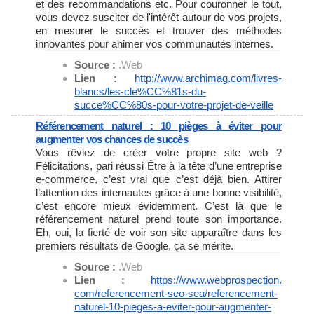
et des recommandations etc. Pour couronner le tout,
vous devez susciter de l'intérêt autour de vos projets,
en mesurer le succès et trouver des méthodes
innovantes pour animer vos communautés internes.
Source :
.Web
Lien :
http://www.archimag.com/
livres-
blancs/les-cle%CC%81s-
du-
succe%CC%80s-pour-votre-
projet-de-veille
Référencement naturel : 10 pièges à éviter pour
augmenter vos chances de succès
Vous rêviez de créer votre propre site web ?
Félicitations, pari réussi Être à la tête d’une entreprise
e-commerce, c’est vrai que c’est déjà bien. Attirer
l’attention des internautes grâce à une bonne visibilité,
c’est encore mieux évidemment. C’est là que le
référencement naturel prend toute son importance.
Eh, oui, la fierté de voir son site apparaître dans les
premiers résultats de Google, ça se mérite.
Source :
.Web
Lien :
https://www.webprospection.
com/referencement-seo-sea/
referencement-
naturel-10-
pieges-a-eviter-pour-
augmenter-