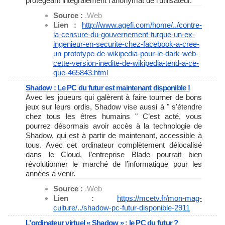
protégeant intégralement l’anonymat de l’utilisateur.
Source :
.Web
Lien :
http://www.agefi.com/home/../
contre-
la-censure-du-
gouvernement-turque-un-ex-
ingenieur-en-securite-chez-
facebook-a-cree-
un-prototype-
de-wikipedia-pour-le-dark-web-
cette-version-inedite-de-
wikipedia-tend-a-ce-
que-
465843.html
Shadow : Le PC du futur est maintenant disponible !
Avec les joueurs qui galèrent à faire tourner de bons
jeux sur leurs ordis, Shadow vise aussi à " s'étendre
chez tous les êtres humains " C’est acté, vous
pourrez désormais avoir accès à la technologie de
Shadow, qui est à partir de maintenant, accessible à
tous. Avec cet ordinateur complètement délocalisé
dans le Cloud, l’entreprise Blade pourrait bien
révolutionner le marché de l’informatique pour les
années à venir.
Source :
.Web
Lien :
https://mcetv.fr/mon-mag-
culture/../shadow-pc-futur-
disponible-2911
L’ordinateur virtuel « Shadow » : le PC du futur ?