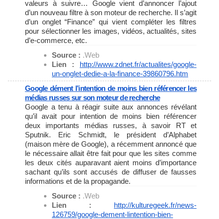
valeurs à suivre… Google vient d’annoncer l’ajout
d’un nouveau filtre à son moteur de recherche. Il s’agit
d’un onglet “Finance” qui vient compléter les filtres
pour sélectionner les images, vidéos, actualités, sites
d’e-commerce, etc.
Source :
.Web
Lien :
http://www.zdnet.fr/
actualites/google-
un-onglet-
dedie-a-la-finance-39860796.
htm
Google dément l’intention de moins bien référencer les
médias russes sur son moteur de recherche
Google a tenu à réagir suite aux annonces révélant
qu’il avait pour intention de moins bien référencer
deux importants médias russes, à savoir RT et
Sputnik. Eric Schmidt, le président d’Alphabet
(maison mère de Google), a récemment annoncé que
le nécessaire allait être fait pour que les sites comme
les deux cités auparavant aient moins d’importance
sachant qu’ils sont accusés de diffuser de fausses
informations et de la propagande.
Source :
.Web
Lien :
http://kulturegeek.fr/news-
126759/google-dement-
lintention-bien-