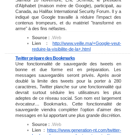
d’Alphabet (maison mère de Google), participait, au
Canada, au Halifax International Security Forum. Il y a
indiqué que Google travaille à réduire l’impact des
contenus trompeurs, et du matériel "transformé en
arme" à des fins néfastes.
Source :
.Web
Lien :
http://www.veille.ma/+Google-
veut-
reduire-la-visibilite-de-
la+.html
Twitter prépare des Bookmarks
Une fonctionnalité de sauvegarde des tweets en
bonne et due forme est en préparation. Les
messages sauvegardés seront privés. Après avoir
doublé la limite des tweets pour la porter à 280
caractères, Twitter planche sur une fonctionnalité qui
devrait surtout séduire les utilisateurs les plus
adeptes de ce réseau social. Son nom est largement
évocateur… Bookmarks. Cette fonctionnalité de
sauvegarde viendra compléter l'option d'aimer des
messages en lui apportant une plus grande discrétion.
Source :
.Web
Lien :
https://www.generation-nt.com/
twitter-