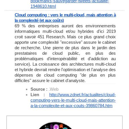
bookmarks-sauvegarder-
tweets-actualite-
1948610.html
Cloud computing : vers le multi-cloud, mais attention à
la complexité (et aux coûts)
69 % des entreprises auront des environnements
informatiques multi-cloud et/ou hybrides d'ici 2019
croit savoir 451 Research. Mais ce plus grand choix
apporte une complexité "excessive" assure le cabinet
de recherche. Une pierre de plus dans le jardin des
prestataires de cloud public, en plus des
problématiques d'interopérabilité et d'addiction au
service). La croissance des architectures multi-cloud
et hybride devrait rendre l'optimisation et l'analyse des
dépenses de cloud computing "de plus en plus
difficiles" assure le cabinet d'analyste.
Source :
.Web
Lien :
http://www.zdnet.fr/
actualites/cloud-
computing-
vers-le-multi-cloud-mais-
attention-
a-la-complexite-et-
aux-couts-39860784.htm