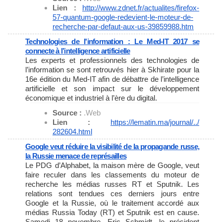
Lien :
http://www.zdnet.fr/
actualites/firefox-
57-quantum-
google-redevient-le-moteur-de-
recherche-par-defaut-aux-us-
39859988.htm
Technologies de l'information : Le Med-IT 2017 se
connecte à l’intelligence artificielle
Les experts et professionnels des technologies de
l’information se sont retrouvés hier à Skhirate pour la
16e édition du Med-IT afin de débattre de l’intelligence
artificielle et son impact sur le développement
économique et industriel à l’ère du digital.
Source :
.Web
Lien :
https://lematin.ma/journal/../
282604.html
Google veut réduire la visibilité de la propagande russe,
la Russie menace de représailles
Le PDG d’Alphabet, la maison mère de Google, veut
faire reculer dans les classements du moteur de
recherche les médias russes RT et Sputnik. Les
relations sont tendues ces derniers jours entre
Google et la Russie, où le traitement accordé aux
médias Russia Today (RT) et Sputnik est en cause.
Samedi 18 novembre, Eric Schmidt, le président