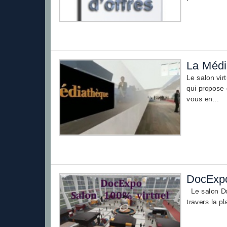
La Médi
Le salon vir
qui propose 
vous en...
DocExpo
Le salon Do
travers la p