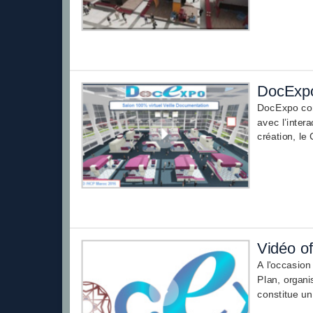
DocExpo 
DocExpo cons
avec l’inter
création, le 
Vidéo of
A l'occasion
Plan, organi
constitue un 